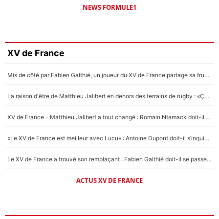
NEWS FORMULE1
XV de France
Mis de côté par Fabien Galthié, un joueur du XV de France partage sa frustration : «ils ne me l’ont pas dit tout de suite»
La raison d'être de Matthieu Jalibert en dehors des terrains de rugby : «Ça m'atteint autant que si tu touches à un membre de ma famille»
XV de France - Matthieu Jalibert a tout changé : Romain Ntamack doit-il s’inquiéter pour sa place à un an de la Coupe du monde ?
«Le XV de France est meilleur avec Lucu» : Antoine Dupont doit-il s’inquiéter pour sa place ?
Le XV de France a trouvé son remplaçant : Fabien Galthié doit-il se passer d'Antoine Dupont ?
ACTUS XV DE FRANCE