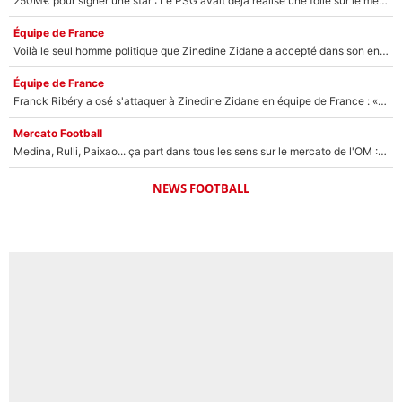
250M€ pour signer une star : Le PSG avait déjà réalisé une folie sur le mercato bien avant Neymar !
Équipe de France
Voilà le seul homme politique que Zinedine Zidane a accepté dans son entourage : «Je garde un très bon souvenir de lui»
Équipe de France
Franck Ribéry a osé s'attaquer à Zinedine Zidane en équipe de France : «Je n'aurais jamais fait ça»
Mercato Football
Medina, Rulli, Paixao... ça part dans tous les sens sur le mercato de l'OM : Frank McCourt va enfin récupérer l'argent qu'il attend ?
NEWS FOOTBALL