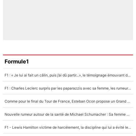
Formule1
F1 : « Je lui ai fait un câlin, puis j’ai dû partir...», le témoignage émouvant de Max Verstappen sur sa fille
F1 : Charles Leclerc surpris par les paparazzis avec sa femme, les rumeurs étaient vraies !
Comme pour le final du Tour de France, Esteban Ocon propose un Grand Prix de Formule 1 à Paris : «Autour de l’Arc de Triomphe, ce serait génial» !
Nouvelle rumeur autour de la santé de Michael Schumacher : Sa femme Corinna sort du silence
F1 - Lewis Hamilton victime de harcèlement, la discipline qui lui a évité le pire : «J'aurais probablement mal tourné»