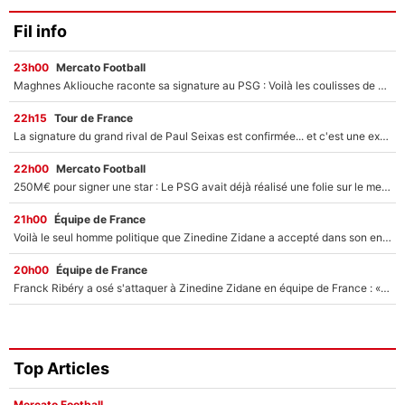
Fil info
23h00
Mercato Football
Maghnes Akliouche raconte sa signature au PSG : Voilà les coulisses de son transfert de rêve à 50M€
22h15
Tour de France
La signature du grand rival de Paul Seixas est confirmée... et c'est une excellente nouvelle pour l'équipe Decathlon-CMA CGM !
22h00
Mercato Football
250M€ pour signer une star : Le PSG avait déjà réalisé une folie sur le mercato bien avant Neymar !
21h00
Équipe de France
Voilà le seul homme politique que Zinedine Zidane a accepté dans son entourage : «Je garde un très bon souvenir de lui»
20h00
Équipe de France
Franck Ribéry a osé s'attaquer à Zinedine Zidane en équipe de France : «Je n'aurais jamais fait ça»
Top Articles
Mercato Football