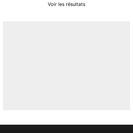
Voir les résultats
Amine Harit
3%
Faris Moumbagna
5%
Un autre joueur
5%
1535 personnes ont participé aux votes.