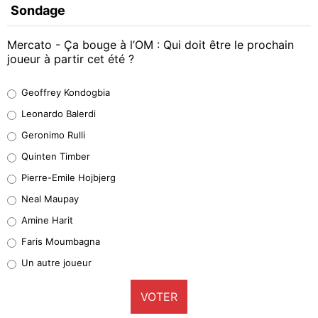
Sondage
Mercato - Ça bouge à l’OM : Qui doit être le prochain
joueur à partir cet été ?
Geoffrey Kondogbia
Geoffrey Kondogbia
38%
Leonardo Balerdi
Leonardo Balerdi
Geronimo Rulli
32%
Quinten Timber
Geronimo Rulli
Pierre-Emile Hojbjerg
5%
Neal Maupay
Quinten Timber
Amine Harit
1%
Faris Moumbagna
Pierre-Emile Hojbjerg
Un autre joueur
9%
VOTER
Neal Maupay
4%