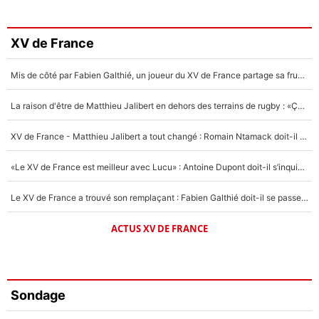
XV de France
Mis de côté par Fabien Galthié, un joueur du XV de France partage sa frustration : «ils ne me l’ont pas dit tout de suite»
La raison d'être de Matthieu Jalibert en dehors des terrains de rugby : «Ça m'atteint autant que si tu touches à un membre de ma famille»
XV de France - Matthieu Jalibert a tout changé : Romain Ntamack doit-il s’inquiéter pour sa place à un an de la Coupe du monde ?
«Le XV de France est meilleur avec Lucu» : Antoine Dupont doit-il s’inquiéter pour sa place ?
Le XV de France a trouvé son remplaçant : Fabien Galthié doit-il se passer d'Antoine Dupont ?
ACTUS XV DE FRANCE
Sondage