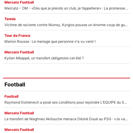
Mercato Football
Mercato - OM - «Dès que je prends un club, je t’appellerai» : La promesse de Marcelino au moment de claquer la porte
Tennis
Victime de racisme contre Murray, Kyrgios pousse un énorme coup de gueule !
Tour de France
Marion Rousse : Le mariage que personne n'a vu venir !
Mercato Football
Kylian Mbappé, un transfert obligatoire cet été ?
Football
Football
Raymond Domenech a posé ses conditions pour rejoindre L'EQUIPE du Soir : Il refuse de faire l'émission avec un autre chroniqueur !
Mercato Football
Le transfert de Maghnes Akliouche menace Désiré Doué au PSG : «Je valide à 200%»
Mercato Football