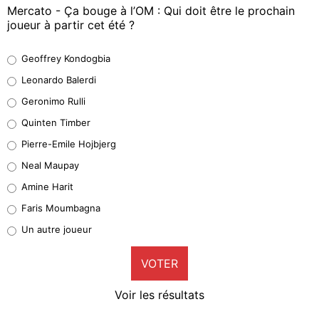
Mercato - Ça bouge à l’OM : Qui doit être le prochain
joueur à partir cet été ?
Geoffrey Kondogbia
Geoffrey Kondogbia
38%
Leonardo Balerdi
Leonardo Balerdi
Geronimo Rulli
32%
Quinten Timber
Geronimo Rulli
Pierre-Emile Hojbjerg
5%
Neal Maupay
Quinten Timber
Amine Harit
1%
Faris Moumbagna
Pierre-Emile Hojbjerg
Un autre joueur
9%
VOTER
Neal Maupay
4%
Voir les résultats
Amine Harit