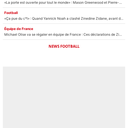
«La porte est ouverte pour tout le monde» : Mason Greenwood et Pierre-Emerick Aubameyang ont quitté l'OM, Amine Gouiri balance sur la suite du mercato et sur la réaction du vestiaire !
Football
«Ça pue du c*l» : Quand Yannick Noah a clashé Zinedine Zidane, avant de se faire recadrer par le nouveau sélectionneur de l'équipe de France !
Équipe de France
Michael Olise va se régaler en équipe de France : Ces déclarations de Zinedine Zidane qui prouvent qu'il va tout miser sur la star du Bayern Munich !
NEWS FOOTBALL