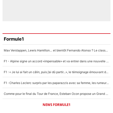
Formule1
Max Verstappen, Lewis Hamilton… et bientôt Fernando Alonso ? Le classement des pilotes les mieux payés en Formule 1 risque de changer !
F1 - Alpine signe un accord «impensable» et va entrer dans une nouvelle dimension : Grande nouvelle pour Pierre Gasly !
F1 : « Je lui ai fait un câlin, puis j’ai dû partir...», le témoignage émouvant de Max Verstappen sur sa fille
F1 : Charles Leclerc surpris par les paparazzis avec sa femme, les rumeurs étaient vraies !
Comme pour le final du Tour de France, Esteban Ocon propose un Grand Prix de Formule 1 à Paris : «Autour de l’Arc de Triomphe, ce serait génial» !
NEWS FORMULE1