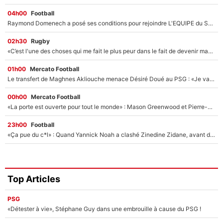
04h00
Football
Raymond Domenech a posé ses conditions pour rejoindre L'EQUIPE du Soir : Il refuse de faire l'émission avec un autre chroniqueur !
02h30
Rugby
«C’est l'une des choses qui me fait le plus peur dans le fait de devenir maman» : En couple avec Antoine Dupont, Iris Mittenaere s'inquiète déjà pour ses futurs enfants !
01h00
Mercato Football
Le transfert de Maghnes Akliouche menace Désiré Doué au PSG : «Je valide à 200%»
00h00
Mercato Football
«La porte est ouverte pour tout le monde» : Mason Greenwood et Pierre-Emerick Aubameyang ont quitté l'OM, Amine Gouiri balance sur la suite du mercato et sur la réaction du vestiaire !
23h00
Football
«Ça pue du c*l» : Quand Yannick Noah a clashé Zinedine Zidane, avant de se faire recadrer par le nouveau sélectionneur de l'équipe de France !
Top Articles
PSG
«Détester à vie», Stéphane Guy dans une embrouille à cause du PSG !