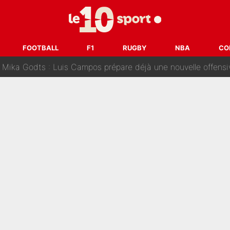
 l’OM : Sa femme vend la mèche sur les réseaux sociaux pour 
e un problème pour lui» : Vinicius Jr bientôt sacrifié par le
FOOTBALL
F1
RUGBY
NBA
CO
 Mika Godts : Luis Campos prépare déjà une nouvelle offensiv
ne L’Équipe : L’IA conseille cinq noms à Olivier Ménard pour
tronomique» pour Bradley Barcola : Fabrizio Romano confirm