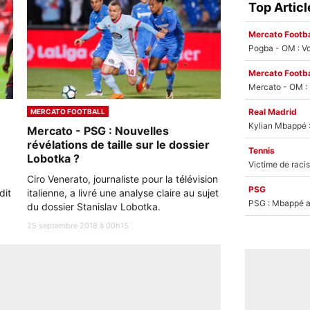
Top Articl
Mercato Footba
Pogba - OM : Vo
Mercato Footba
Real Madrid
MERCATO FOOTBALL
Mercato - PSG : Nouvelles
révélations de taille sur le dossier
Tennis
Lobotka ?
Ciro Venerato, journaliste pour la télévision
PSG
dit
italienne, a livré une analyse claire au sujet
PSG : Mbappé ac
du dossier Stanislav Lobotka.
25 septembre 2018 à 00h15