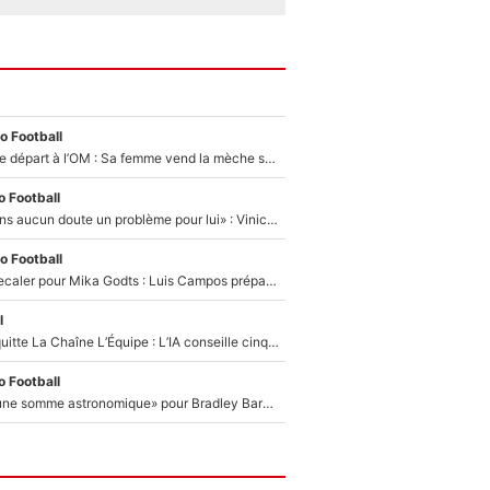
o Football
Igor Paixão sur le départ à l’OM : Sa femme vend la mèche sur les réseaux sociaux pour son transfert ?
 Football
«Mbappé est sans aucun doute un problème pour lui» : Vinicius Jr bientôt sacrifié par le Real Madrid ?
o Football
Le PSG se fait recaler pour Mika Godts : Luis Campos prépare déjà une nouvelle offensive pour boucler son transfert !
l
Johan Micoud quitte La Chaîne L’Équipe : L’IA conseille cinq noms à Olivier Ménard pour le remplacer dans L’Équipe du Soir
 Football
Le PSG «exige une somme astronomique» pour Bradley Barcola : Fabrizio Romano confirme sa prochaine destination !