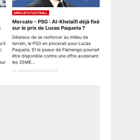
MERCATO FOOTBALL
Mercato - PSG : Al-Khelaïfi déjà fixé
n
sur le prix de Lucas Paqueta ?
Désireux de se renforcer au milieu de
’il
terrain, le PSG en pincerait pour Lucas
c
Paqueta. Et le joueur de Flamengo pourrait
être disponible contre une offre avoisinant
eur
les 35M€…
25 septembre 2018 à 03h15