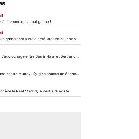
es
ll
ilà l'homme qui a tout gâché !
ll
Mercato - OM : Un grand nom a été éjecté, «l’entraîneur ne voulait pas me conserver»
Kylian Mbappé : L’accrochage entre Samir Nasri et Bertrand Latour sur Canal+
Victime de racisme contre Murray, Kyrgios pousse un énorme coup de gueule !
hève le Real Madrid, le vestiaire exulte