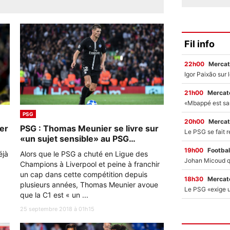
Fil info
22h00
Mercat
21h00
Mercato
PSG
20h00
Mercat
er
PSG : Thomas Meunier se livre sur
«un sujet sensible» au PSG…
19h00
Footbal
éjà
Alors que le PSG a chuté en Ligue des
Champions à Liverpool et peine à franchir
un cap dans cette compétition depuis
18h30
Mercato
plusieurs années, Thomas Meunier avoue
que la C1 est « un ...
25 septembre 2018 à 01h15