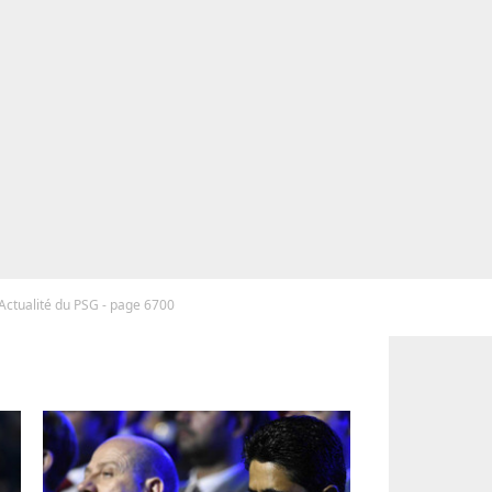
Actualité du PSG - page 6700
G