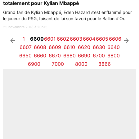
totalement pour Kylian Mbappé
Grand fan de Kylian Mbappé, Eden Hazard s’est enflammé pour
le joueur du PSG, faisant de lui son favori pour le Ballon d’Or.
25 novembre 2018 à 20h15
1
6600
6601
6602
6603
6604
6605
6606
arrow_left
arrow_right
6607
6608
6609
6610
6620
6630
6640
6650
6660
6670
6680
6690
6700
6800
6900
7000
8000
8866