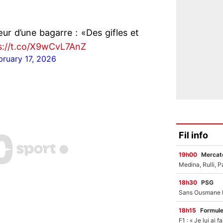
ur d’une bagarre : «Des gifles et
s://t.co/X9wCvL7AnZ
bruary 17, 2026
Fil info
19h00
Mercato
18h30
PSG
18h15
Formul