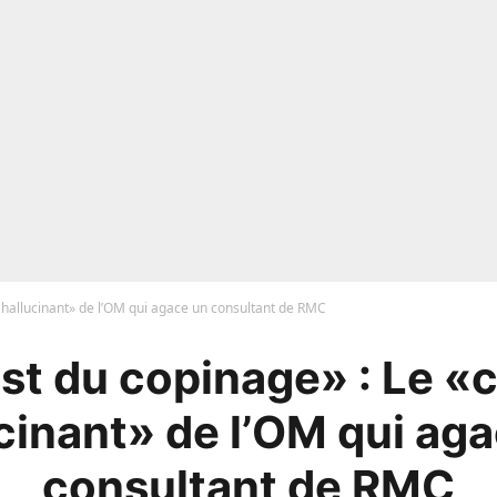
x hallucinant» de l’OM qui agace un consultant de RMC
st du copinage» : Le «
cinant» de l’OM qui ag
consultant de RMC