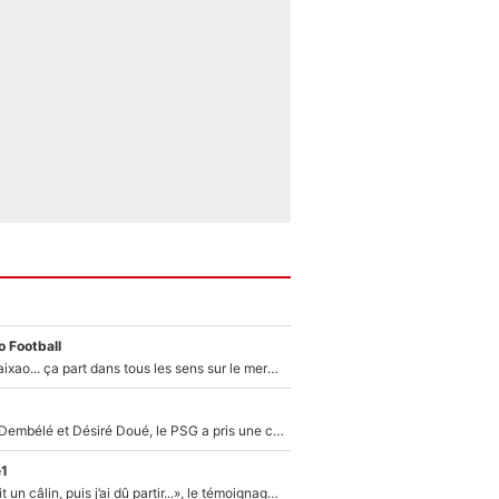
 Football
Medina, Rulli, Paixao... ça part dans tous les sens sur le mercato de l'OM : Frank McCourt va enfin récupérer l'argent qu'il attend ?
Sans Ousmane Dembélé et Désiré Doué, le PSG a pris une correction face à Majorque : Luis Enrique attend avec impatience des renforts !
e1
F1 : « Je lui ai fait un câlin, puis j’ai dû partir...», le témoignage émouvant de Max Verstappen sur sa fille