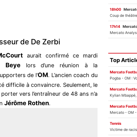
18h00
Mercato
17h14
Mercato
sseur de De Zerbi
McCourt
aurait confirmé ce mardi
Top Articl
b Beye
lors d’une réunion à la
Mercato Footba
OM
pporters de l’
. L’ancien coach du
Pogba - OM : Vo
té difficile à convaincre. Seulement, le
Mercato Footba
 porter vers l’entraîneur de 48 ans n’a
Kylian Mbappé, u
Jérôme Rothen
in
.
Mercato Footba
Tennis