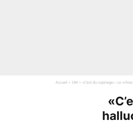
Accueil
OM
«C’est du copinage» : Le «choi
«C’e
hallu