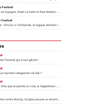
 Football
Coup de théâtre en Espagne, Rodri va trahir le Real Madrid : Le Ballon d'Or a choisi de signer au FC Barcelone !
 Football
Mercato Analyse : Vincius Jr-Diomandé, la logique derrière la concordance des temps
es
ll
ilà l'homme qui a tout gâché !
ll
n transfert obligatoire cet été ?
ll
Mercato - OM - «Dès que je prends un club, je t’appellerai» : La promesse de Marcelino au moment de claquer la porte
Victime de racisme contre Murray, Kyrgios pousse un énorme coup de gueule !