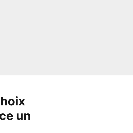
choix
ace un