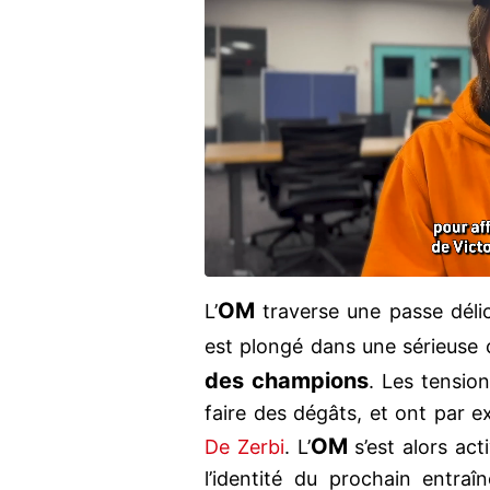
OM
L’
traverse une passe dél
est plongé dans une sérieuse 
des champions
. Les tension
faire des dégâts, et ont par 
OM
De Zerbi
. L’
s’est alors act
l’identité du prochain entraî