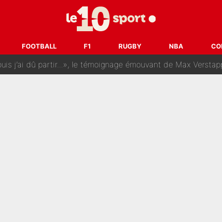
rt dans tous les sens sur le mercato de l'OM : Frank McCourt va enf
 Doué, le PSG a pris une correction face à Majorque : Luis Enrique a
FOOTBALL
F1
RUGBY
NBA
CO
, puis j’ai dû partir...», le témoignage émouvant de Max Verstapp
 Rodri va trahir le Real Madrid : Le Ballon d'Or a choisi de 
r-Diomandé, la logique derrière la concordance des temps