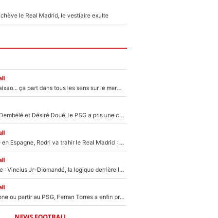
hève le Real Madrid, le vestiaire exulte
ll
Medina, Rulli, Paixao... ça part dans tous les sens sur le mercato de l'OM : Frank McCourt va enfin récupérer l'argent qu'il attend ?
Sans Ousmane Dembélé et Désiré Doué, le PSG a pris une correction face à Majorque : Luis Enrique attend avec impatience des renforts !
ll
Coup de théâtre en Espagne, Rodri va trahir le Real Madrid : Le Ballon d'Or a choisi de signer au FC Barcelone !
ll
Mercato Analyse : Vincius Jr-Diomandé, la logique derrière la concordance des temps
ll
Rester à Barcelone ou partir au PSG, Ferran Torres a enfin pris sa décision : La course contre la montre est lancée !
NEWS FOOTBALL