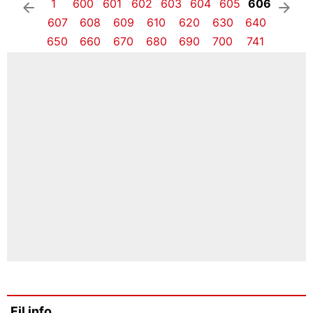
1
600
601
602
603
604
605
606
arrow_left
arrow_right
607
608
609
610
620
630
640
650
660
670
680
690
700
741
Fil info