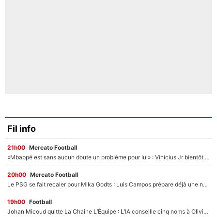
Fil info
21h00
Mercato Football
«Mbappé est sans aucun doute un problème pour lui» : Vinicius Jr bientôt sacrifié par le Real Madrid ?
20h00
Mercato Football
Le PSG se fait recaler pour Mika Godts : Luis Campos prépare déjà une nouvelle offensive pour boucler son transfert !
19h00
Football
Johan Micoud quitte La Chaîne L’Équipe : L’IA conseille cinq noms à Olivier Ménard pour le remplacer dans L’Équipe du Soir