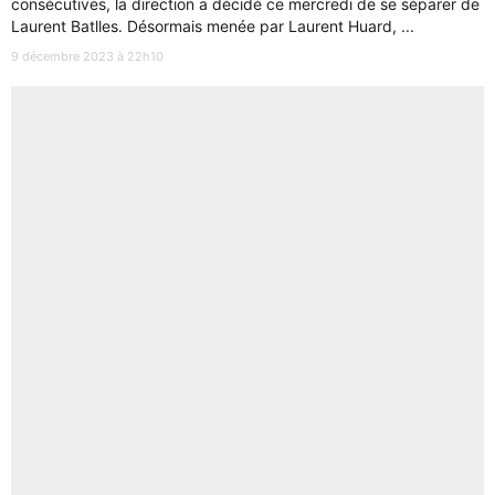
consécutives, la direction a décidé ce mercredi de se séparer de
Laurent Batlles. Désormais menée par Laurent Huard, ...
9 décembre 2023 à 22h10