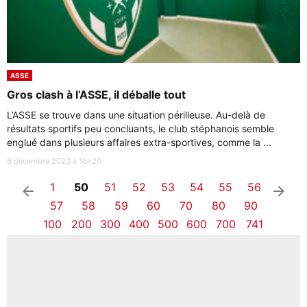
ASSE
Gros clash à l’ASSE, il déballe tout
L’ASSE se trouve dans une situation périlleuse. Au-delà de
résultats sportifs peu concluants, le club stéphanois semble
englué dans plusieurs affaires extra-sportives, comme la ...
8 décembre 2023 à 16h20
1
50
51
52
53
54
55
56
arrow_left
arrow_right
57
58
59
60
70
80
90
100
200
300
400
500
600
700
741