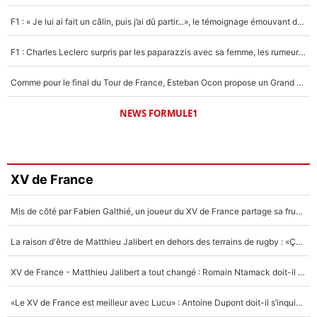
F1 : « Je lui ai fait un câlin, puis j’ai dû partir...», le témoignage émouvant de Max Verstappen sur sa fille
F1 : Charles Leclerc surpris par les paparazzis avec sa femme, les rumeurs étaient vraies !
Comme pour le final du Tour de France, Esteban Ocon propose un Grand Prix de Formule 1 à Paris : «Autour de l’Arc de Triomphe, ce serait génial» !
NEWS FORMULE1
XV de France
Mis de côté par Fabien Galthié, un joueur du XV de France partage sa frustration : «ils ne me l’ont pas dit tout de suite»
La raison d'être de Matthieu Jalibert en dehors des terrains de rugby : «Ça m'atteint autant que si tu touches à un membre de ma famille»
XV de France - Matthieu Jalibert a tout changé : Romain Ntamack doit-il s’inquiéter pour sa place à un an de la Coupe du monde ?
«Le XV de France est meilleur avec Lucu» : Antoine Dupont doit-il s’inquiéter pour sa place ?