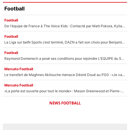
Football
Football
De l'équipe de France à The Voice Kids : Contacté par Matt Pokora, Kylian Mbappé a accepté de jouer un rôle inédit sur TF1 !
Football
La Liga sur beIN Sports c’est terminé, DAZN a fait son choix pour Benjamin Da Silva et Omar Da Fonseca !
Football
Raymond Domenech a posé ses conditions pour rejoindre L'EQUIPE du Soir : Il refuse de faire l'émission avec un autre chroniqueur !
Mercato Football
Le transfert de Maghnes Akliouche menace Désiré Doué au PSG : «Je valide à 200%»
Mercato Football
«La porte est ouverte pour tout le monde» : Mason Greenwood et Pierre-Emerick Aubameyang ont quitté l'OM, Amine Gouiri balance sur la suite du mercato et sur la réaction du vestiaire !
NEWS FOOTBALL