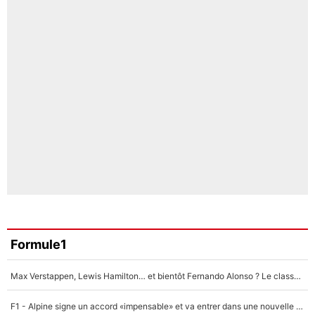
Formule1
Max Verstappen, Lewis Hamilton… et bientôt Fernando Alonso ? Le classement des pilotes les mieux payés en Formule 1 risque de changer !
F1 - Alpine signe un accord «impensable» et va entrer dans une nouvelle dimension : Grande nouvelle pour Pierre Gasly !