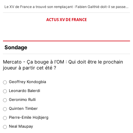
Le XV de France a trouvé son remplaçant : Fabien Galthié doit-il se passer d'Antoine Dupont ?
ACTUS XV DE FRANCE
Sondage
Mercato - Ça bouge à l’OM : Qui doit être le prochain
joueur à partir cet été ?
Geoffrey Kondogbia
Geoffrey Kondogbia
38%
Leonardo Balerdi
Leonardo Balerdi
Geronimo Rulli
32%
Quinten Timber
Geronimo Rulli
Pierre-Emile Hojbjerg
5%
Neal Maupay
Quinten Timber