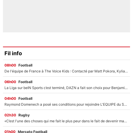
Fil info
08h00
Football
De l'équipe de France à The Voice Kids : Contacté par Matt Pokora, Kylian Mbappé a accepté de jouer un rôle inédit sur TF1 !
06h00
Football
La Liga sur beIN Sports c’est terminé, DAZN a fait son choix pour Benjamin Da Silva et Omar Da Fonseca !
04h00
Football
Raymond Domenech a posé ses conditions pour rejoindre L'EQUIPE du Soir : Il refuse de faire l'émission avec un autre chroniqueur !
02h30
Rugby
«C’est l'une des choses qui me fait le plus peur dans le fait de devenir maman» : En couple avec Antoine Dupont, Iris Mittenaere s'inquiète déjà pour ses futurs enfants !
01h00
Mercato Football