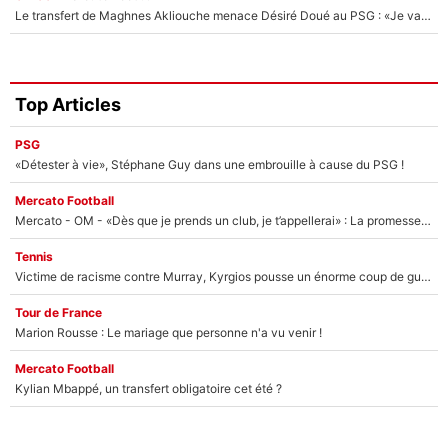
Le transfert de Maghnes Akliouche menace Désiré Doué au PSG : «Je valide à 200%»
Top Articles
PSG
«Détester à vie», Stéphane Guy dans une embrouille à cause du PSG !
Mercato Football
Mercato - OM - «Dès que je prends un club, je t’appellerai» : La promesse de Marcelino au moment de claquer la porte
Tennis
Victime de racisme contre Murray, Kyrgios pousse un énorme coup de gueule !
Tour de France
Marion Rousse : Le mariage que personne n'a vu venir !
Mercato Football
Kylian Mbappé, un transfert obligatoire cet été ?