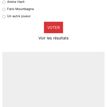
Amine Harit
1%
Faris Moumbagna
Pierre-Emile Hojbjerg
Un autre joueur
9%
VOTER
Neal Maupay
4%
Voir les résultats
Amine Harit
3%
Faris Moumbagna
4%
Un autre joueur
5%
1666 personnes ont participé aux votes.