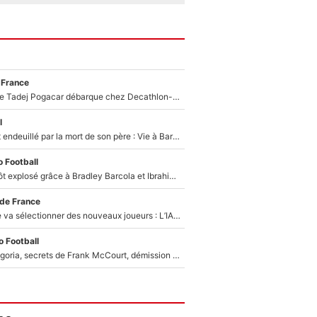
 France
Un coéquipier de Tadej Pogacar débarque chez Decathlon-CMA CGM pour épauler Paul Seixas : «Mes meilleures années sont à venir»
l
Lionel Messi est endeuillé par la mort de son père : Vie à Barcelone, transfert au PSG... voilà comment Jorge Messi a joué un rôle essentiel dans sa carrière !
 Football
Un record bientôt explosé grâce à Bradley Barcola et Ibrahim Mbaye : Le PSG sur le point de réaliser un mercato historique ?
 de France
Zinédine Zidane va sélectionner des nouveaux joueurs : L’IA dévoile les 5 cracks qui pourraient rapidement le rejoindre en équipe de France !
 Football
Trahison de Longoria, secrets de Frank McCourt, démission de Roberto De Zerbi : Medhi Benatia se lâche sur son départ de l'OM et fait d'importantes révélations