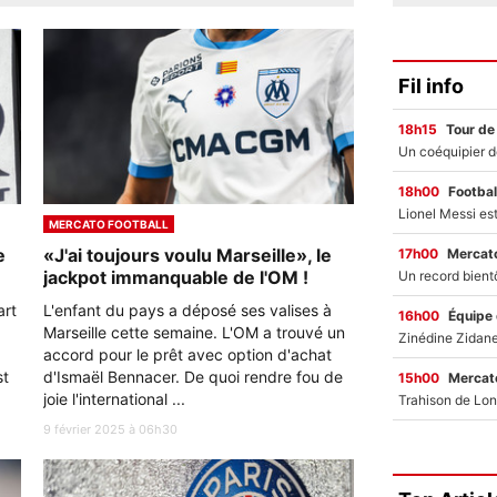
Fil info
18h15
Tour de
18h00
Footbal
MERCATO FOOTBALL
e
«J'ai toujours voulu Marseille», le
17h00
Mercato
jackpot immanquable de l'OM !
art
L'enfant du pays a déposé ses valises à
16h00
Équipe
Marseille cette semaine. L'OM a trouvé un
accord pour le prêt avec option d'achat
st
d'Ismaël Bennacer. De quoi rendre fou de
15h00
Mercato
joie l'international ...
9 février 2025 à 06h30