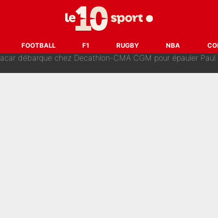
r débarque chez Decathlon-CMA CGM pour épauler Paul Seixas : «M
FOOTBALL
F1
RUGBY
NBA
CO
rt de son père : Vie à Barcelone, transfert au PSG... voilà comment Jorge Messi
âce à Bradley Barcola et Ibrahim Mbaye : Le PSG sur le point de
des nouveaux joueurs : L’IA dévoile les 5 cracks qui pourraient rapidem
nk McCourt, démission de Roberto De Zerbi : Medhi Benatia se lâche sur son dépar