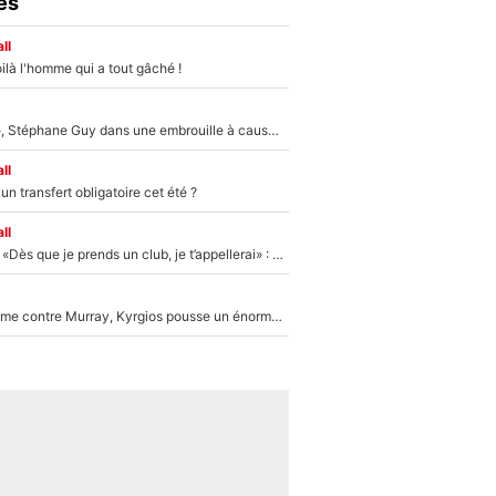
es
ll
ilà l'homme qui a tout gâché !
«Détester à vie», Stéphane Guy dans une embrouille à cause du PSG !
ll
n transfert obligatoire cet été ?
ll
Mercato - OM - «Dès que je prends un club, je t’appellerai» : La promesse de Marcelino au moment de claquer la porte
Victime de racisme contre Murray, Kyrgios pousse un énorme coup de gueule !