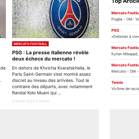
Top Articl
Mercato Footba
Pogba - OM : Vo
PSG
MERCATO FOOTBALL
Mercato Footba
PSG : La presse italienne révèle
Kylian Mbappé, u
deux échecs du mercato !
Mercato Footba
 de
En dehors de Khvicha Kvaratskhelia, le
Paris Saint-Germain s’est montré assez
.
discret au niveau des arrivées. Tout le
Tennis
contraire des départs, avec notamment
Randal Kolo Muani qui ...
8 février 2025 à 19h43