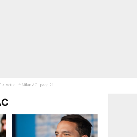
C
Actualité Milan AC - page 21
AC