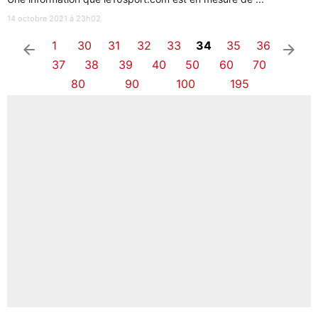
14 octobre 2021 à 23h02
1
30
31
32
33
34
35
36
arrow_left
arrow_right
37
38
39
40
50
60
70
80
90
100
195