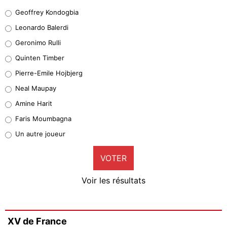
Geoffrey Kondogbia
Geoffrey Kondogbia
38%
Leonardo Balerdi
Leonardo Balerdi
Geronimo Rulli
32%
Quinten Timber
Geronimo Rulli
Pierre-Emile Hojbjerg
4%
Neal Maupay
Quinten Timber
Amine Harit
1%
Faris Moumbagna
Pierre-Emile Hojbjerg
Un autre joueur
9%
VOTER
Neal Maupay
4%
Voir les résultats
Amine Harit
3%
Faris Moumbagna
XV de France