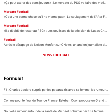
«Ça peut attirer des bons joueurs» : Le mercato du PSG va faire des victimes dans l'effectif de Luis Enrique ?
Mercato Football
«C’est une bonne chose qu’il ne vienne pas» : Le soulagement de l'After Foot après le transfert avorté de Yan Diomandé au PSG
Mercato Football
«Il a décidé de rester au PSG» : Les coulisses de la décision de Lucas Chevalier pour son transfert
Football
Après le dérapage de Nelson Monfort sur CNews, un ancien journaliste de France Télévisions relance la polémique sur les incendies en Gironde
NEWS FOOTBALL
Formule1
F1 : Charles Leclerc surpris par les paparazzis avec sa femme, les rumeurs étaient vraies !
Comme pour le final du Tour de France, Esteban Ocon propose un Grand Prix de Formule 1 à Paris : «Autour de l’Arc de Triomphe, ce serait génial» !
Nouvelle rumeur autour de la santé de Michael Schumacher : Sa femme Corinna sort du silence