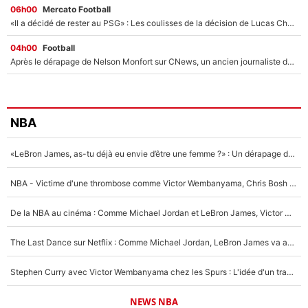
06h00
Mercato Football
«Il a décidé de rester au PSG» : Les coulisses de la décision de Lucas Chevalier pour son transfert
04h00
Football
Après le dérapage de Nelson Monfort sur CNews, un ancien journaliste de France Télévisions relance la polémique sur les incendies en Gironde
NBA
«LeBron James, as-tu déjà eu envie d’être une femme ?» : Un dérapage de Donald Trump sur la superstar de la NBA refait surface
NBA - Victime d'une thrombose comme Victor Wembanyama, Chris Bosh prévient le Français des risques sur sa santé : «J’ai failli mourir sur le coup et j’ai été ramené à la vie»
De la NBA au cinéma : Comme Michael Jordan et LeBron James, Victor Wembanyama rêve d'une carrière d'acteur !
The Last Dance sur Netflix : Comme Michael Jordan, LeBron James va avoir le droit à sa série !
Stephen Curry avec Victor Wembanyama chez les Spurs : L'idée d'un trade historique est lancée en NBA !
NEWS NBA