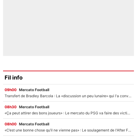
Fil info
09h00
Mercato Football
Transfert de Bradley Barcola : La «discussion un peu lunaire» qui l'a convaincu de quitter le PSG, son entourage est pointé du doigt
08h30
Mercato Football
«Ça peut attirer des bons joueurs» : Le mercato du PSG va faire des victimes dans l'effectif de Luis Enrique ?
08h00
Mercato Football
«C’est une bonne chose qu’il ne vienne pas» : Le soulagement de l'After Foot après le transfert avorté de Yan Diomandé au PSG