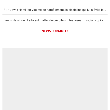
F1 - Lewis Hamilton victime de harcèlement, la discipline qui lui a évité le pire : «J'aurais probablement mal tourné»
Lewis Hamilton : Le talent inattendu dévoilé sur les réseaux sociaux qui a impressionné Kim Kardashian pendant leurs vacances en amoureux !
NEWS FORMULE1