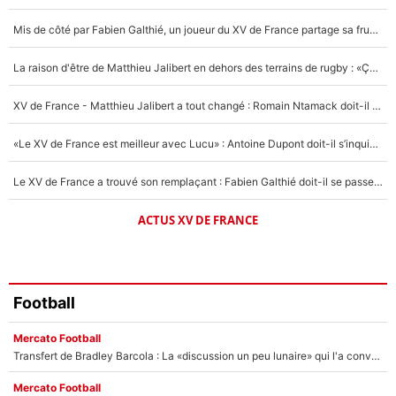
4%
Mis de côté par Fabien Galthié, un joueur du XV de France partage sa frustration : «ils ne me l’ont pas dit tout de suite»
Un autre joueur
5%
La raison d'être de Matthieu Jalibert en dehors des terrains de rugby : «Ça m'atteint autant que si tu touches à un membre de ma famille»
1469 personnes ont participé aux votes.
XV de France - Matthieu Jalibert a tout changé : Romain Ntamack doit-il s’inquiéter pour sa place à un an de la Coupe du monde ?
«Le XV de France est meilleur avec Lucu» : Antoine Dupont doit-il s’inquiéter pour sa place ?
Le XV de France a trouvé son remplaçant : Fabien Galthié doit-il se passer d'Antoine Dupont ?
ACTUS XV DE FRANCE
Football
Mercato Football
Transfert de Bradley Barcola : La «discussion un peu lunaire» qui l'a convaincu de quitter le PSG, son entourage est pointé du doigt
Mercato Football