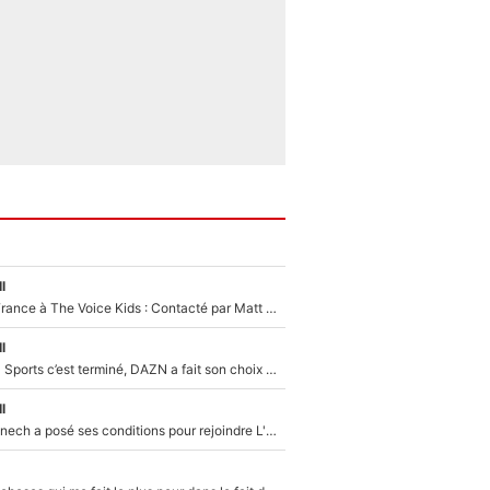
l
De l'équipe de France à The Voice Kids : Contacté par Matt Pokora, Kylian Mbappé a accepté de jouer un rôle inédit sur TF1 !
l
La Liga sur beIN Sports c’est terminé, DAZN a fait son choix pour Benjamin Da Silva et Omar Da Fonseca !
l
Raymond Domenech a posé ses conditions pour rejoindre L'EQUIPE du Soir : Il refuse de faire l'émission avec un autre chroniqueur !