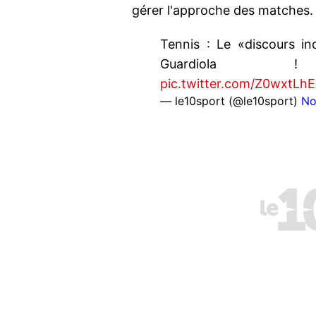
gérer l'approche des matches.
Tennis : Le «discours in
Guardio
pic.twitter.com/Z0wxtLh
— le10sport (@le10sport)
No