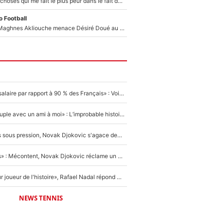
«C’est l'une des choses qui me fait le plus peur dans le fait de devenir maman» : En couple avec Antoine Dupont, Iris Mittenaere s'inquiète déjà pour ses futurs enfants !
 Football
Le transfert de Maghnes Akliouche menace Désiré Doué au PSG : «Je valide à 200%»
«C'est un beau salaire par rapport à 90 % des Français» : Voilà combien touchait Nelson Monfort sur France Télévisions avant de rejoindre CNews
«Elle était en couple avec un ami à moi» : L’improbable histoire derrière la «seule relation longue» de Novak Djokovic
Wimbledon : Mis sous pression, Novak Djokovic s'agace devant la presse !
«Trop de conflits» : Mécontent, Novak Djokovic réclame un grand changement !
«C'est le meilleur joueur de l'histoire», Rafael Nadal répond à la question que tout le monde se pose !
NEWS TENNIS