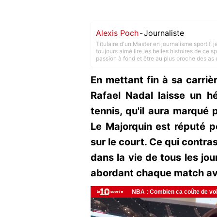
Alexis Poch
-
Journaliste
Titulaire d'un Master en journalisme sportif, 
toujours aimé lire les belles histoires de ce sp
passion à fond et être au plus proche des as d
En mettant fin à sa carriè
Rafael Nadal laisse un h
tennis, qu'il aura marqué
Le Majorquin est réputé po
sur le court. Ce qui contra
dans la vie de tous les jour
abordant chaque match ave