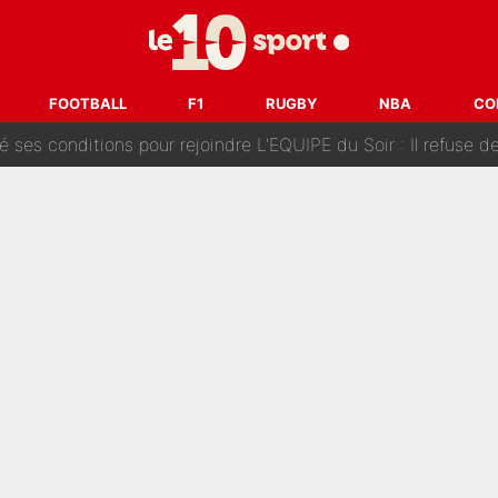
Voice Kids : Contacté par Matt Pokora, Kylian Mbappé a accepté
est terminé, DAZN a fait son choix pour Benjamin Da Silva et
FOOTBALL
F1
RUGBY
NBA
CO
onditions pour rejoindre L'EQUIPE du Soir : Il refuse de faire l'
 plus peur dans le fait de devenir maman» : En couple avec Antoine Dupont, Iris Mitte
kliouche menace Désiré Doué au PSG : «Je valide à 200%»