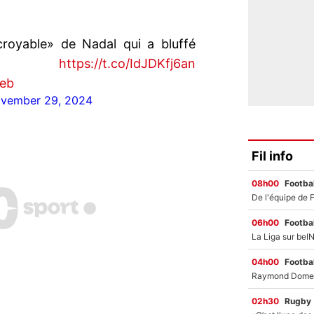
croyable» de Nadal qui a bluffé
la !
https://t.co/IdJDKfj6an
Eeb
vember 29, 2024
Fil info
08h00
Footbal
06h00
Footbal
04h00
Footbal
02h30
Rugby