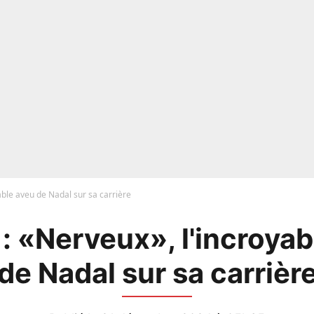
able aveu de Nadal sur sa carrière
 : «Nerveux», l'incroyab
de Nadal sur sa carrièr