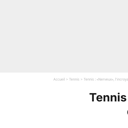
Accueil
Tennis
Tennis : «Nerveux», l'incroy
Tennis