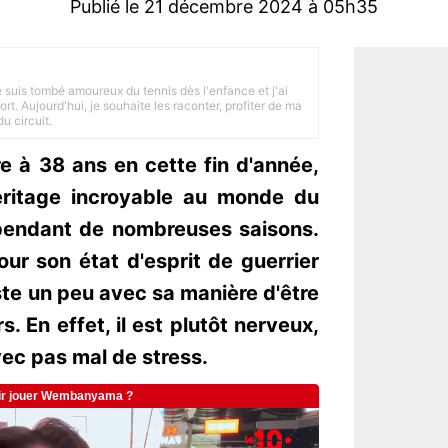
Publié le 21 décembre 2024 à 05h35
je suis tombé amoureux du tennis dès l'enfance et j'ai
ort. Aujourd'hui, je souhaite les raconter, profiter de ma
u circuit.
re à 38 ans en cette fin d'année,
éritage incroyable au monde du
 pendant de nombreuses saisons.
ur son état d'esprit de guerrier
ste un peu avec sa manière d'être
s. En effet, il est plutôt nerveux,
c pas mal de stress.