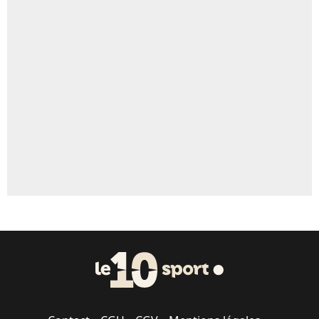
4%
Un autre joueur
5%
1659 personnes ont participé aux votes.