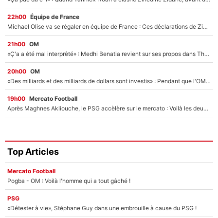
22h00
Équipe de France
Michael Olise va se régaler en équipe de France : Ces déclarations de Zinedine Zidane qui prouvent qu'il va tout miser sur la star du Bayern Munich !
21h00
OM
«Ç'a a été mal interprêté» : Medhi Benatia revient sur ses propos dans The Bridge et précise ses conditions pour rejoindre le PSG !
20h00
OM
«Des milliards et des milliards de dollars sont investis» : Pendant que l'OM est en pleine crise financière, Frank McCourt lance un nouveau projet à 260M€ !
19h00
Mercato Football
Après Maghnes Akliouche, le PSG accèlère sur le mercato : Voilà les deux nouvelles recrues qui vont signer la semaine prochaine ?
Top Articles
Mercato Football
Pogba - OM : Voilà l'homme qui a tout gâché !
PSG
«Détester à vie», Stéphane Guy dans une embrouille à cause du PSG !