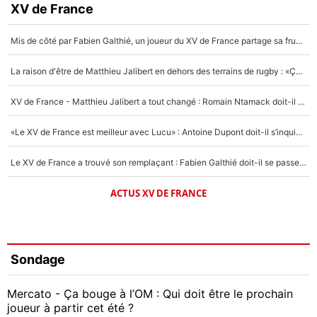
XV de France
Mis de côté par Fabien Galthié, un joueur du XV de France partage sa frustration : «ils ne me l’ont pas dit tout de suite»
La raison d'être de Matthieu Jalibert en dehors des terrains de rugby : «Ça m'atteint autant que si tu touches à un membre de ma famille»
XV de France - Matthieu Jalibert a tout changé : Romain Ntamack doit-il s’inquiéter pour sa place à un an de la Coupe du monde ?
«Le XV de France est meilleur avec Lucu» : Antoine Dupont doit-il s’inquiéter pour sa place ?
Le XV de France a trouvé son remplaçant : Fabien Galthié doit-il se passer d'Antoine Dupont ?
ACTUS XV DE FRANCE
Sondage
Mercato - Ça bouge à l’OM : Qui doit être le prochain
joueur à partir cet été ?