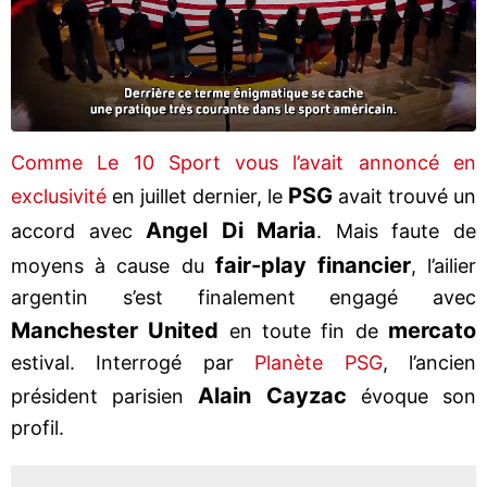
Comme Le 10 Sport vous l’avait annoncé en
PSG
exclusivité
en juillet dernier, le
avait trouvé un
Angel Di Maria
accord avec
. Mais faute de
fair-play financier
moyens à cause du
, l’ailier
argentin s’est finalement engagé avec
Manchester United
mercato
en toute fin de
estival. Interrogé par
Planète PSG
, l’ancien
Alain Cayzac
président parisien
évoque son
profil.