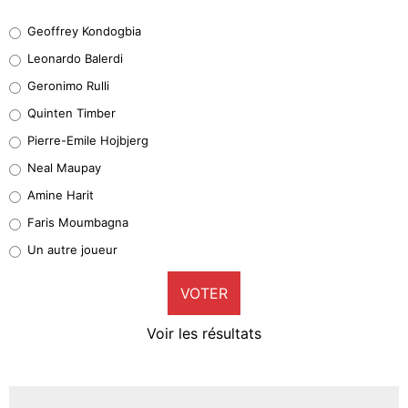
Geoffrey Kondogbia
Geoffrey Kondogbia
38%
Leonardo Balerdi
Leonardo Balerdi
Geronimo Rulli
32%
Quinten Timber
Geronimo Rulli
Pierre-Emile Hojbjerg
5%
Neal Maupay
Quinten Timber
Amine Harit
1%
Faris Moumbagna
Pierre-Emile Hojbjerg
Un autre joueur
9%
VOTER
Neal Maupay
4%
Voir les résultats
Amine Harit
3%
Faris Moumbagna