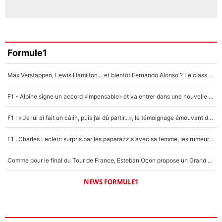
Formule1
Max Verstappen, Lewis Hamilton… et bientôt Fernando Alonso ? Le classement des pilotes les mieux payés en Formule 1 risque de changer !
F1 - Alpine signe un accord «impensable» et va entrer dans une nouvelle dimension : Grande nouvelle pour Pierre Gasly !
F1 : « Je lui ai fait un câlin, puis j’ai dû partir...», le témoignage émouvant de Max Verstappen sur sa fille
F1 : Charles Leclerc surpris par les paparazzis avec sa femme, les rumeurs étaient vraies !
Comme pour le final du Tour de France, Esteban Ocon propose un Grand Prix de Formule 1 à Paris : «Autour de l’Arc de Triomphe, ce serait génial» !
NEWS FORMULE1