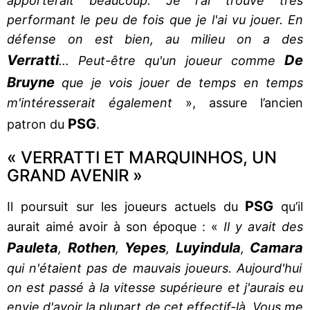
apporterait beaucoup. Je l'ai trouvé très
performant le peu de fois que je l'ai vu jouer. En
défense on est bien, au milieu on a des
Verratti
De
... Peut-être qu'un joueur comme
Bruyne
que je vois jouer de temps en temps
m'intéresserait également
», assure l’ancien
PSG
patron du
.
« VERRATTI ET MARQUINHOS, UN
GRAND AVENIR »
PSG
Il poursuit sur les joueurs actuels du
qu’il
aurait aimé avoir à son époque : «
Il y avait des
Pauleta
Rothen
Yepes
Luyindula
Camara
,
,
,
,
qui n'étaient pas de mauvais joueurs. Aujourd'hui
on est passé à la vitesse supérieure et j'aurais eu
envie d'avoir la plupart de cet effectif-là. Vous me