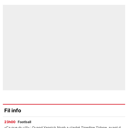
Fil info
23h00
Football
«Ça pue du c*l» : Quand Yannick Noah a clashé Zinedine Zidane, avant de se faire recadrer par le nouveau sélectionneur de l'équipe de France !