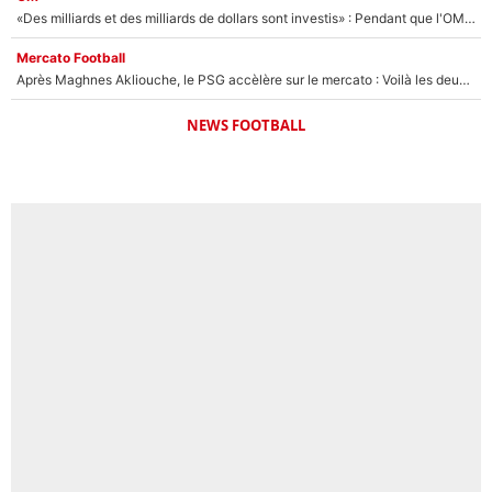
«Des milliards et des milliards de dollars sont investis» : Pendant que l'OM est en pleine crise financière, Frank McCourt lance un nouveau projet à 260M€ !
Mercato Football
Après Maghnes Akliouche, le PSG accèlère sur le mercato : Voilà les deux nouvelles recrues qui vont signer la semaine prochaine ?
NEWS FOOTBALL