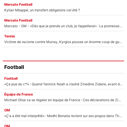
Mercato Football
Kylian Mbappé, un transfert obligatoire cet été ?
Mercato Football
Mercato - OM - «Dès que je prends un club, je t’appellerai» : La promesse de Marcelino au moment de claquer la porte
Tennis
Victime de racisme contre Murray, Kyrgios pousse un énorme coup de gueule !
Football
Football
«Ça pue du c*l» : Quand Yannick Noah a clashé Zinedine Zidane, avant de se faire recadrer par le nouveau sélectionneur de l'équipe de France !
Équipe de France
Michael Olise va se régaler en équipe de France : Ces déclarations de Zinedine Zidane qui prouvent qu'il va tout miser sur la star du Bayern Munich !
OM
«Ç'a a été mal interprêté» : Medhi Benatia revient sur ses propos dans The Bridge et précise ses conditions pour rejoindre le PSG !
OM