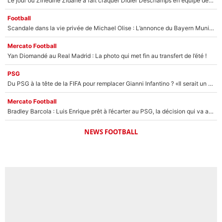
Le jour où Zinedine Zidane a fait craquer Didier Deschamps en équipe de France : «Je m’en suis voulu», l’ancien sélectionneur a regretté son geste !
Football
Scandale dans la vie privée de Michael Olise : L’annonce du Bayern Munich sur son enfant caché
Mercato Football
Yan Diomandé au Real Madrid : La photo qui met fin au transfert de l’été !
PSG
Du PSG à la tête de la FIFA pour remplacer Gianni Infantino ? «Il serait un mauvais président», le patron de la Liga s'attaque à Nasser Al-Khelaïfi !
Mercato Football
Bradley Barcola : Luis Enrique prêt à l’écarter au PSG, la décision qui va accélérer son transfert à Liverpool ?
NEWS FOOTBALL