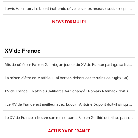
Lewis Hamilton : Le talent inattendu dévoilé sur les réseaux sociaux qui a impressionné Kim Kardashian pendant leurs vacances en amoureux !
NEWS FORMULE1
XV de France
Mis de côté par Fabien Galthié, un joueur du XV de France partage sa frustration : «ils ne me l’ont pas dit tout de suite»
La raison d'être de Matthieu Jalibert en dehors des terrains de rugby : «Ça m'atteint autant que si tu touches à un membre de ma famille»
XV de France - Matthieu Jalibert a tout changé : Romain Ntamack doit-il s’inquiéter pour sa place à un an de la Coupe du monde ?
«Le XV de France est meilleur avec Lucu» : Antoine Dupont doit-il s’inquiéter pour sa place ?
Le XV de France a trouvé son remplaçant : Fabien Galthié doit-il se passer d'Antoine Dupont ?
ACTUS XV DE FRANCE