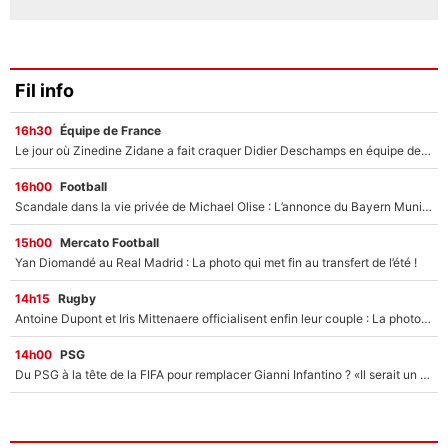
Fil info
16h30
Équipe de France
Le jour où Zinedine Zidane a fait craquer Didier Deschamps en équipe de France : «Je m’en suis voulu», l’ancien sélectionneur a regretté son geste !
16h00
Football
Scandale dans la vie privée de Michael Olise : L’annonce du Bayern Munich sur son enfant caché
15h00
Mercato Football
Yan Diomandé au Real Madrid : La photo qui met fin au transfert de l’été !
14h15
Rugby
Antoine Dupont et Iris Mittenaere officialisent enfin leur couple : La photo qui enflamme les réseaux sociaux
14h00
PSG
Du PSG à la tête de la FIFA pour remplacer Gianni Infantino ? «Il serait un mauvais président», le patron de la Liga s'attaque à Nasser Al-Khelaïfi !