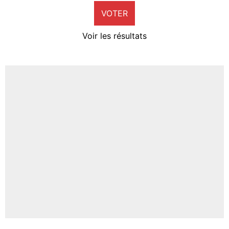
VOTER
Neal Maupay
4%
Voir les résultats
Amine Harit
3%
Faris Moumbagna
5%
Un autre joueur
5%
1507 personnes ont participé aux votes.