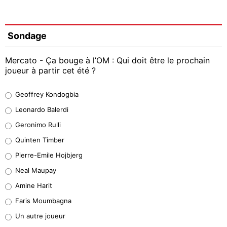
Sondage
Mercato - Ça bouge à l’OM : Qui doit être le prochain
joueur à partir cet été ?
Geoffrey Kondogbia
Geoffrey Kondogbia
38%
Leonardo Balerdi
Leonardo Balerdi
Geronimo Rulli
32%
Quinten Timber
Geronimo Rulli
Pierre-Emile Hojbjerg
5%
Neal Maupay
Quinten Timber
Amine Harit
1%
Faris Moumbagna
Pierre-Emile Hojbjerg
Un autre joueur
9%