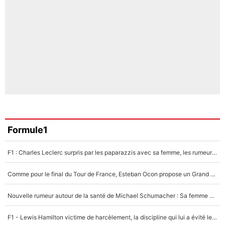
Formule1
F1 : Charles Leclerc surpris par les paparazzis avec sa femme, les rumeurs étaient vraies !
Comme pour le final du Tour de France, Esteban Ocon propose un Grand Prix de Formule 1 à Paris : «Autour de l’Arc de Triomphe, ce serait génial» !
Nouvelle rumeur autour de la santé de Michael Schumacher : Sa femme Corinna sort du silence
F1 - Lewis Hamilton victime de harcèlement, la discipline qui lui a évité le pire : «J'aurais probablement mal tourné»