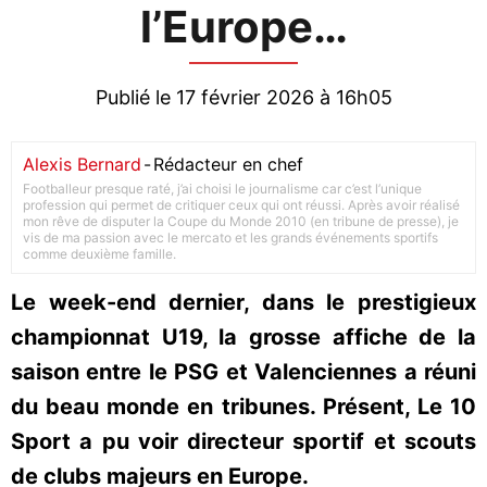
l’Europe…
Publié le 17 février 2026 à 16h05
Alexis Bernard
-
Rédacteur en chef
Footballeur presque raté, j’ai choisi le journalisme car c’est l’unique
profession qui permet de critiquer ceux qui ont réussi. Après avoir réalisé
mon rêve de disputer la Coupe du Monde 2010 (en tribune de presse), je
vis de ma passion avec le mercato et les grands événements sportifs
comme deuxième famille.
Le week-end dernier, dans le prestigieux
championnat U19, la grosse affiche de la
saison entre le PSG et Valenciennes a réuni
du beau monde en tribunes. Présent, Le 10
Sport a pu voir directeur sportif et scouts
de clubs majeurs en Europe.