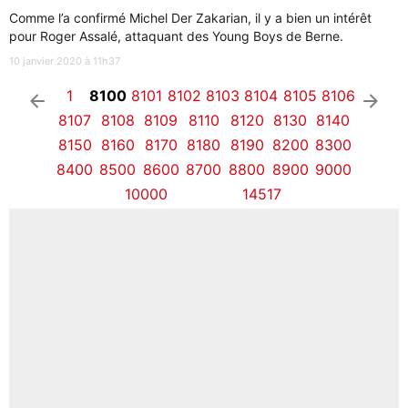
Comme l’a confirmé Michel Der Zakarian, il y a bien un intérêt
pour Roger Assalé, attaquant des Young Boys de Berne.
10 janvier 2020 à 11h37
1
8100
8101
8102
8103
8104
8105
8106
arrow_left
arrow_right
8107
8108
8109
8110
8120
8130
8140
8150
8160
8170
8180
8190
8200
8300
8400
8500
8600
8700
8800
8900
9000
10000
14517