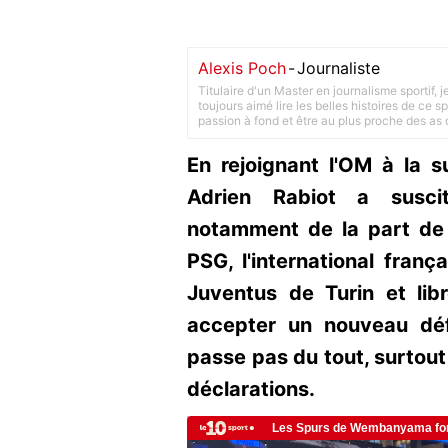
Alexis Poch
-
Journaliste
Titulaire d'un Master en journalisme sportif, 
toujours aimé lire les belles histoires de ce sp
passion à fond et être au plus proche des as d
En rejoignant l'OM à la s
Adrien Rabiot a susci
notamment de la part de 
PSG, l'international franç
Juventus de Turin et libr
accepter un nouveau déf
passe pas du tout, surtou
déclarations.