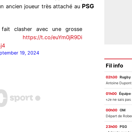
PSG
un ancien joueur très attaché au
fait clasher avec une grosse
e !
https://t.co/euYm0jR9Di
j4
ptember 19, 2024
Fil info
02h30
Rugby
01h00
Équipe
00h00
OM
23h00
PSG