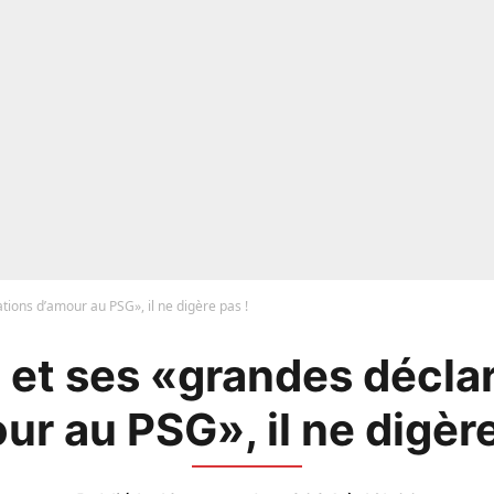
tions d’amour au PSG», il ne digère pas !
 et ses «grandes décla
ur au PSG», il ne digère