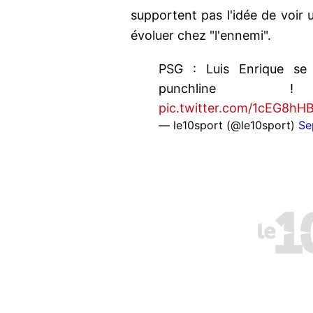
supportent pas l'idée de voir 
évoluer chez "l'ennemi".
PSG : Luis Enrique se 
punchlin
pic.twitter.com/1cEG8hHB
— le10sport (@le10sport)
Se