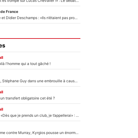
«Admets que tu t'es trompé sur Lucas Chevalier !» : Le débat sur le gardien du PSG vire au clash à l'After Foot
 de France
Zinédine Zidane et Didier Deschamps : «Ils n’étaient pas proches», les confidences d’un membre de l’équipe de France 1998 sur leur relation spéciale
es
ll
ilà l'homme qui a tout gâché !
«Détester à vie», Stéphane Guy dans une embrouille à cause du PSG !
ll
n transfert obligatoire cet été ?
ll
Mercato - OM - «Dès que je prends un club, je t’appellerai» : La promesse de Marcelino au moment de claquer la porte
Victime de racisme contre Murray, Kyrgios pousse un énorme coup de gueule !