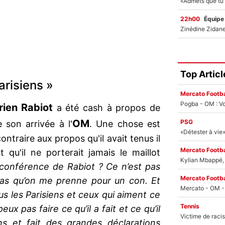
22h00
Équipe
Top Articl
Parisiens »
Mercato Footba
Pogba - OM : Vo
ien Rabiot
a été cash à propos de
OM
PSG
 son arrivée à l'
. Une chose est
ontraire aux propos qu'il avait tenus il
Mercato Footba
 qu'il ne porterait jamais le maillot
Kylian Mbappé, u
 conférence de Rabiot ? Ce n’est pas
Mercato Footba
 pas qu’on me prenne pour un con. Et
tous les Parisiens et ceux qui aiment ce
Tennis
ux pas faire ce qu’il a fait et ce qu’il
ns et fait des grandes déclarations