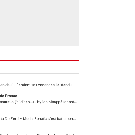
Antoine Dupont en deuil : Pendant ses vacances, la star du XV de France a perdu sa grand-mère
 de France
«Je ne sais pas pourquoi j’ai dit ça...» : Kylian Mbappé raconte sa première rencontre avec Zinédine Zidane (et c’est très drôle)
Départ de Roberto De Zerbi - Medhi Benatia s'est battu pendant six mois pour le retenir à l'OM, le PSG a été le naufrage de trop : «Je pars avec toi»