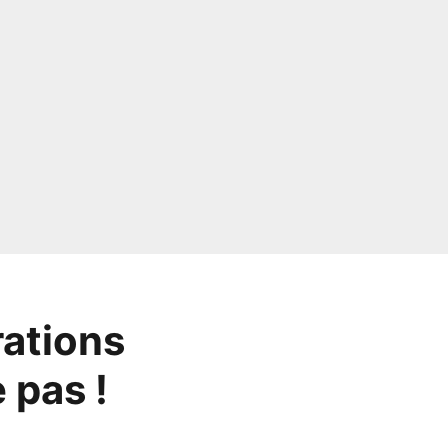
rations
 pas !