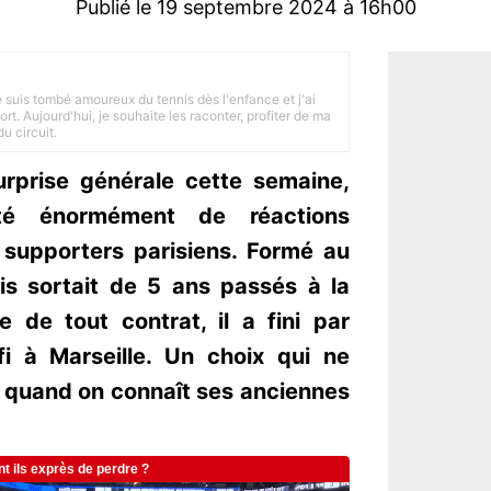
Publié le 19 septembre 2024 à 16h00
je suis tombé amoureux du tennis dès l'enfance et j'ai
ort. Aujourd'hui, je souhaite les raconter, profiter de ma
u circuit.
urprise générale cette semaine,
té énormément de réactions
supporters parisiens. Formé au
ais sortait de 5 ans passés à la
e de tout contrat, il a fini par
i à Marseille. Un choix qui ne
t quand on connaît ses anciennes