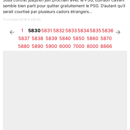
semble bien parti pour quitter gratuitement le PSG. D’autant qu’il
serait courtisé par plusieurs cadors étrangers…
11 octobre 2019 à 04h30
1
5830
5831
5832
5833
5834
5835
5836
arrow_left
arrow_right
5837
5838
5839
5840
5850
5860
5870
5880
5890
5900
6000
7000
8000
8866