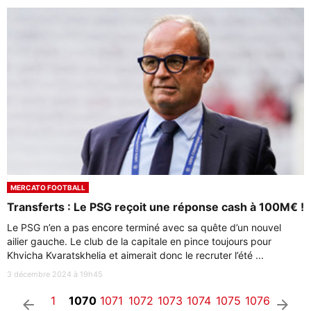
MERCATO FOOTBALL
Transferts : Le PSG reçoit une réponse cash à 100M€ !
Le PSG n’en a pas encore terminé avec sa quête d’un nouvel
ailier gauche. Le club de la capitale en pince toujours pour
Khvicha Kvaratskhelia et aimerait donc le recruter l’été ...
3 décembre 2024 à 19h45
1
1070
1071
1072
1073
1074
1075
1076
arrow_left
arrow_right