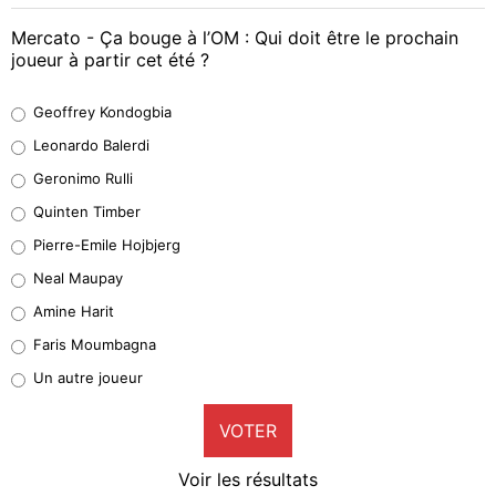
Mercato - Ça bouge à l’OM : Qui doit être le prochain
joueur à partir cet été ?
Geoffrey Kondogbia
Geoffrey Kondogbia
38%
Leonardo Balerdi
Leonardo Balerdi
Geronimo Rulli
32%
Quinten Timber
Geronimo Rulli
Pierre-Emile Hojbjerg
5%
Neal Maupay
Quinten Timber
Amine Harit
1%
Faris Moumbagna
Pierre-Emile Hojbjerg
Un autre joueur
9%
VOTER
Neal Maupay
4%
Voir les résultats