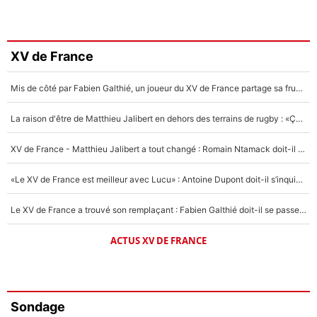
XV de France
Mis de côté par Fabien Galthié, un joueur du XV de France partage sa frustration : «ils ne me l’ont pas dit tout de suite»
La raison d'être de Matthieu Jalibert en dehors des terrains de rugby : «Ça m'atteint autant que si tu touches à un membre de ma famille»
XV de France - Matthieu Jalibert a tout changé : Romain Ntamack doit-il s’inquiéter pour sa place à un an de la Coupe du monde ?
«Le XV de France est meilleur avec Lucu» : Antoine Dupont doit-il s’inquiéter pour sa place ?
Le XV de France a trouvé son remplaçant : Fabien Galthié doit-il se passer d'Antoine Dupont ?
ACTUS XV DE FRANCE
Sondage