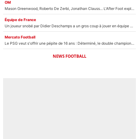
OM
Mason Greenwood, Roberto De Zerbi, Jonathan Clauss... L'After Foot explique pourquoi Medhi Benatia a craqué à l'OM !
Équipe de France
Un joueur snobé par Didier Deschamps a un gros coup à jouer en équipe de France : Zinedine Zidane a trouvé son numéro 9 ?
Mercato Football
Le PSG veut s'offrir une pépite de 16 ans : Déterminé, le double champion d'Europe en titre est prêt à lâcher 40M€ pour celui que l'on compare déjà à Vinicius Jr !
NEWS FOOTBALL