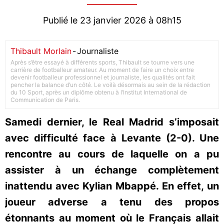
Publié le 23 janvier 2026 à 08h15
Thibault Morlain
-
Journaliste
Après s’être essayé à différents sports, Thibault se tourne vers une
carrière de footballeur amateur. Au moment de faire un choix entre
devenir footballeur professionnel et journaliste, les qualités ont fait
pencher la balance d’un côté. Le voilà désormais au sein de la rédaction
du 10 Sport, après un diplôme obtenu à l’Institut International de
Communication de Paris.
Samedi dernier, le Real Madrid s’imposait
avec difficulté face à Levante (2-0). Une
rencontre au cours de laquelle on a pu
assister à un échange complètement
inattendu avec Kylian Mbappé. En effet, un
joueur adverse a tenu des propos
étonnants au moment où le Français allait