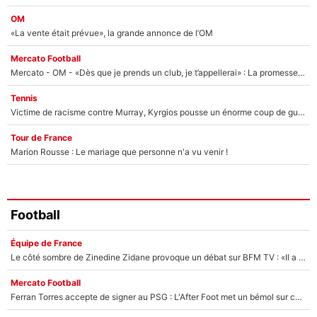
OM
«La vente était prévue», la grande annonce de l’OM
Mercato Football
Mercato - OM - «Dès que je prends un club, je t’appellerai» : La promesse de Marcelino au moment de claquer la porte
Tennis
Victime de racisme contre Murray, Kyrgios pousse un énorme coup de gueule !
Tour de France
Marion Rousse : Le mariage que personne n'a vu venir !
Football
Équipe de France
Le côté sombre de Zinedine Zidane provoque un débat sur BFM TV : «Il a pris 14 cartons rouges»
Mercato Football
Ferran Torres accepte de signer au PSG : L'After Foot met un bémol sur ce transfert, le champion du monde va couter trop cher ?