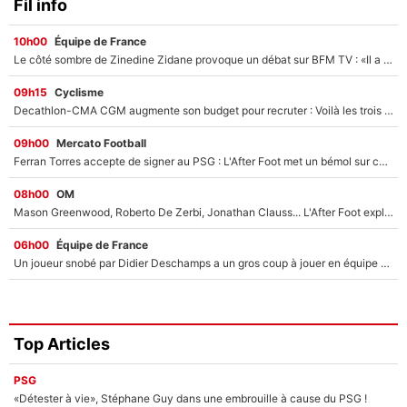
Fil info
10h00
Équipe de France
Le côté sombre de Zinedine Zidane provoque un débat sur BFM TV : «Il a pris 14 cartons rouges»
09h15
Cyclisme
Decathlon-CMA CGM augmente son budget pour recruter : Voilà les trois premiers coureurs qui font rejoindre Paul Seixas en 2027 !
09h00
Mercato Football
Ferran Torres accepte de signer au PSG : L'After Foot met un bémol sur ce transfert, le champion du monde va couter trop cher ?
08h00
OM
Mason Greenwood, Roberto De Zerbi, Jonathan Clauss... L'After Foot explique pourquoi Medhi Benatia a craqué à l'OM !
06h00
Équipe de France
Un joueur snobé par Didier Deschamps a un gros coup à jouer en équipe de France : Zinedine Zidane a trouvé son numéro 9 ?
Top Articles
PSG
«Détester à vie», Stéphane Guy dans une embrouille à cause du PSG !