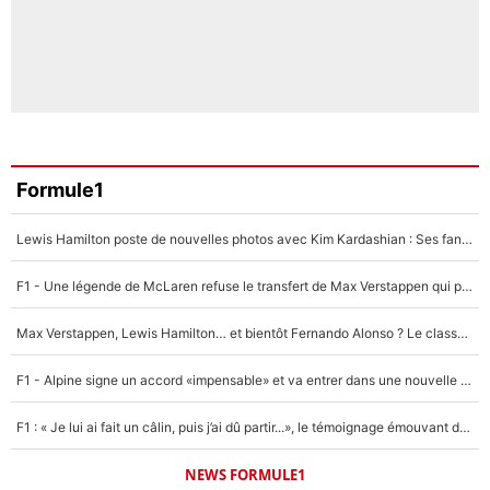
Formule1
Lewis Hamilton poste de nouvelles photos avec Kim Kardashian : Ses fans le voient déjà redevenir champion du monde de F1 grâce à elle !
F1 - Une légende de McLaren refuse le transfert de Max Verstappen qui pourrait «faire des vagues» et plomber l'ambiance dans l'équipe
Max Verstappen, Lewis Hamilton… et bientôt Fernando Alonso ? Le classement des pilotes les mieux payés en Formule 1 risque de changer !
F1 - Alpine signe un accord «impensable» et va entrer dans une nouvelle dimension : Grande nouvelle pour Pierre Gasly !
F1 : « Je lui ai fait un câlin, puis j’ai dû partir...», le témoignage émouvant de Max Verstappen sur sa fille
NEWS FORMULE1