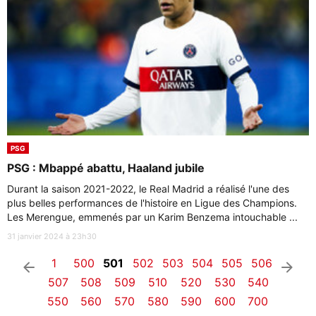
PSG
PSG : Mbappé abattu, Haaland jubile
Durant la saison 2021-2022, le Real Madrid a réalisé l'une des
plus belles performances de l'histoire en Ligue des Champions.
Les Merengue, emmenés par un Karim Benzema intouchable ...
31 janvier 2024 à 23h30
1
500
501
502
503
504
505
506
arrow_left
arrow_right
507
508
509
510
520
530
540
550
560
570
580
590
600
700