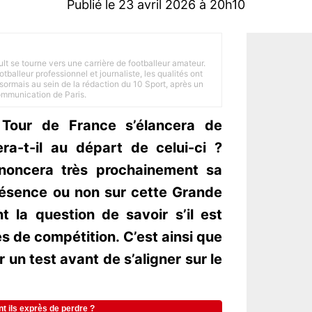
Publié le 23 avril 2026 à 20h10
ult se tourne vers une carrière de footballeur amateur.
balleur professionnel et journaliste, les qualités ont
ésormais au sein de la rédaction du 10 Sport, après un
Communication de Paris.
e Tour de France s’élancera de
ra-t-il au départ de celui-ci ?
nnoncera très prochainement sa
résence ou non sur cette Grande
t la question de savoir s’il est
s de compétition. C’est ainsi que
r un test avant de s’aligner sur le