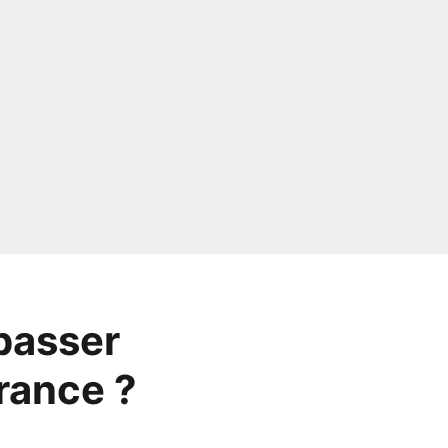
 passer
France ?