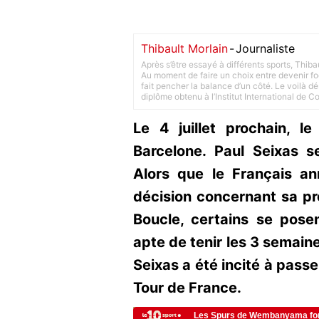
Thibault Morlain
-
Journaliste
Après s’être essayé à différents sports, Thiba
Au moment de faire un choix entre devenir foot
fait pencher la balance d’un côté. Le voilà d
diplôme obtenu à l’Institut International de 
Le 4 juillet prochain, l
Barcelone. Paul Seixas se
Alors que le Français a
décision concernant sa p
Boucle, certains se posen
apte de tenir les 3 semaine
Seixas a été incité à passe
Tour de France.