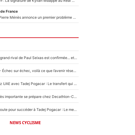
«C'est une fierté» : La signature de Kylian Mbappé au Real Madrid continue de régaler l'Espagne
 de France
Michael Olise : Pierre Ménès annonce un premier problème pour Zinedine Zidane en équipe de France
La signature du grand rival de Paul Seixas est confirmée... et c'est une excellente nouvelle pour l'équipe Decathlon-CMA CGM !
Tour de France - Échec sur échec, voilà ce que l’avenir réserve à Paul Seixas : «Tant qu’il y aura un Pogacar comme celui-là...»
Paul Seixas chez UAE avec Tadej Pogacar : Le transfert qui effraie le peloton, «c’est la pire des choses qui puisse arriver»
Une signature très importante se prépare chez Decathlon-CMA CGM pour aider Paul Seixas à gagner le Tour de France 2027
Paul Seixas en route pour succéder à Tadej Pogacar : Le meilleur est annoncé pour l’avenir de la pépite française
NEWS CYCLISME