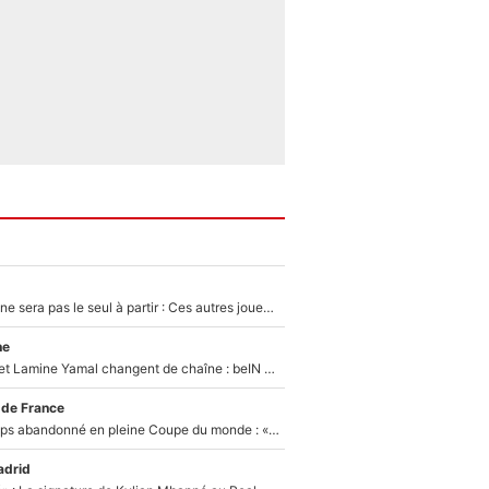
Thomas Ramos ne sera pas le seul à partir : Ces autres joueurs du XV de France pourraient aussi quitter le Stade Toulousain, un club de Top 14 est déjà sur les rangs
ne
Kylian Mbappé et Lamine Yamal changent de chaîne : beIN SPORTS ne digère pas cette décision historique et prédit un fiasco pour la Liga
 de France
Didier Deschamps abandonné en pleine Coupe du monde : «La FFF était déjà passée à Zinedine Zidane»
adrid