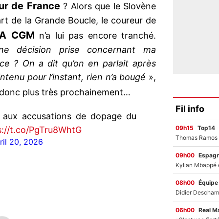
ur de France
? Alors que le Slovène
t de la Grande Boucle, le coureur de
MA CGM
n’a lui pas encore tranché.
une décision prise concernant ma
ce ? On a dit qu’on en parlait après
ntenu pour l’instant, rien n’a bougé
»,
 donc plus très prochainement…
Fil info
e aux accusations de dopage du
09h15
Top14
s://t.co/PgTru8WhtG
ril 20, 2026
09h00
Espag
08h00
Équipe
06h00
Real M