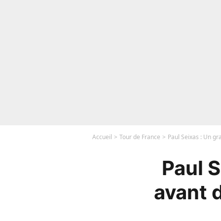
Accueil
Tour de France
Paul Seixas : Un gr
Paul S
avant d