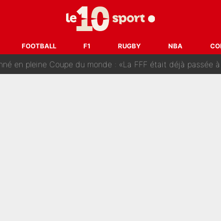
tir : Ces autres joueurs du XV de France pourraient aussi quitter le Stade Toulous
changent de chaîne : beIN SPORTS ne digère pas cette décision histor
FOOTBALL
F1
RUGBY
NBA
CO
é en pleine Coupe du monde : «La FFF était déjà passée à
gnature de Kylian Mbappé au Real Madrid continue de régaler 
ès annonce un premier problème pour Zinedine Zidane en éq