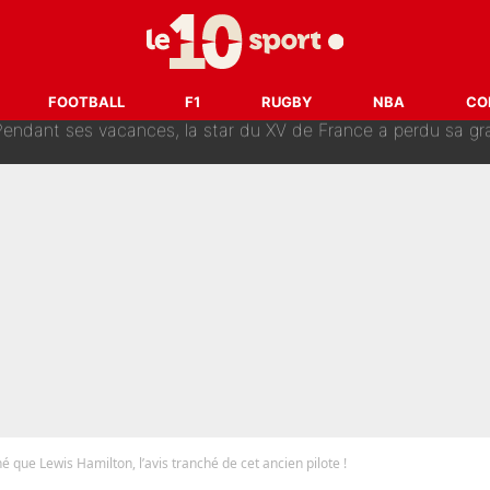
Pendant ses vacances, la star du XV de France a perdu sa g
FOOTBALL
F1
RUGBY
NBA
CO
 dit ça...» : Kylian Mbappé raconte sa première rencontre avec Zi
i Benatia s'est battu pendant six mois pour le retenir à l'OM, le PSG a été
sur Lucas Chevalier !» : Le débat sur le gardien du PSG vire 
s : «Ils n’étaient pas proches», les confidences d’un membre de l’équipe d
é que Lewis Hamilton, l’avis tranché de cet ancien pilote !