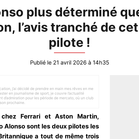
lonso plus déterminé qu
n, l’avis tranché de ce
pilote !
Publié le 21 avril 2026 à 14h35
tion, j’ai décidé de prendre en main mes rêves en me
ster en journalisme de sport, je couvre l’actualité
ant d’admiration pour les période de mercato, où un club
ison prochaine.
 chez Ferrari et Aston Martin,
 Alonso sont les deux pilotes les
 Britannique a tout de même trois