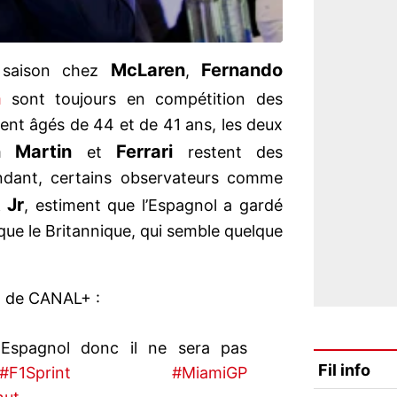
McLaren
Fernando
e saison chez
,
n
sont toujours en compétition des
ent âgés de 44 et de 41 ans, les deux
n Martin
Ferrari
et
restent des
dant, certains observateurs comme
 Jr
, estiment que l’Espagnol a gardé
que le Britannique, qui semble quelque
o de CANAL+ :
s Espagnol donc il ne sera pas
Fil info
#F1Sprint
#MiamiGP