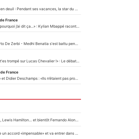
Antoine Dupont en deuil : Pendant ses vacances, la star du XV de France a perdu sa grand-mère
 de France
«Je ne sais pas pourquoi j’ai dit ça...» : Kylian Mbappé raconte sa première rencontre avec Zinédine Zidane (et c’est très drôle)
Départ de Roberto De Zerbi - Medhi Benatia s'est battu pendant six mois pour le retenir à l'OM, le PSG a été le naufrage de trop : «Je pars avec toi»
«Admets que tu t'es trompé sur Lucas Chevalier !» : Le débat sur le gardien du PSG vire au clash à l'After Foot
 de France
Zinédine Zidane et Didier Deschamps : «Ils n’étaient pas proches», les confidences d’un membre de l’équipe de France 1998 sur leur relation spéciale
Max Verstappen, Lewis Hamilton… et bientôt Fernando Alonso ? Le classement des pilotes les mieux payés en Formule 1 risque de changer !
F1 - Alpine signe un accord «impensable» et va entrer dans une nouvelle dimension : Grande nouvelle pour Pierre Gasly !