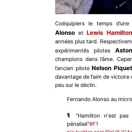
Coéquipiers le temps d’un
Alonso
Lewis Hamilto
et
années plus tard. Respectivem
Asto
expérimentés pilotes
champions dans l’âme. Cepen
Nelson Piquet
l’ancien pilote
davantage de faim de victoire 
peu sur le déclin.
Fernando Alonso au micr
🎙️ "Hamilton n'est pa
pénalisé"
#F1