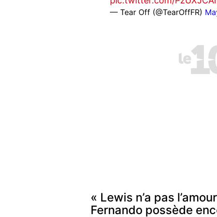
pic.twitter.com/PzUXJCA
— Tear Off (@TearOffFR)
Ma
« Lewis n’a pas l’amour
Fernando possède enc