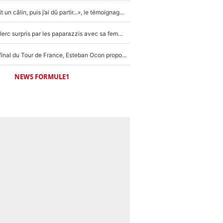
F1 : « Je lui ai fait un câlin, puis j’ai dû partir...», le témoignage émouvant de Max Verstappen sur sa fille
F1 : Charles Leclerc surpris par les paparazzis avec sa femme, les rumeurs étaient vraies !
Comme pour le final du Tour de France, Esteban Ocon propose un Grand Prix de Formule 1 à Paris : «Autour de l’Arc de Triomphe, ce serait génial» !
NEWS FORMULE1