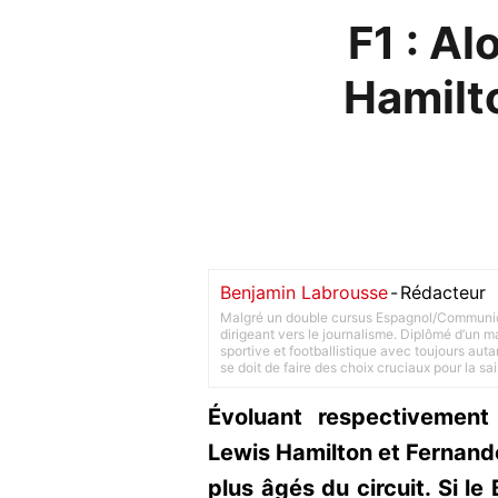
F1 : A
Hamilto
Benjamin Labrousse
-
Rédacteur
Malgré un double cursus Espagnol/Communica
dirigeant vers le journalisme. Diplômé d’un ma
sportive et footballistique avec toujours aut
se doit de faire des choix cruciaux pour la sa
Évoluant respectivement
Lewis Hamilton et Fernando
plus âgés du circuit. Si le