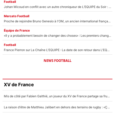
Football
Johan Micoud en conflit avec un autre chroniqueur de L’EQUIPE du Soir : «Pendant un moment, je ne les ai pas remis ensemble dans l'émission»
Mercato Football
Proche de rejoindre Bruno Genesio à l'OM, un ancien international français va finalement débarquer... sur RMC !
Équipe de France
«Il y a probablement besoin de changer des choses» : Les premiers changements de Zinedine Zidane en équipe de France sont révélés ?
Football
France Pierron sur La Chaîne L'EQUIPE : La date de son retour dans L'EQUIPE de Choc est connue... et c'était très attendu
NEWS FOOTBALL
XV de France
Mis de côté par Fabien Galthié, un joueur du XV de France partage sa frustration : «ils ne me l’ont pas dit tout de suite»
La raison d'être de Matthieu Jalibert en dehors des terrains de rugby : «Ça m'atteint autant que si tu touches à un membre de ma famille»