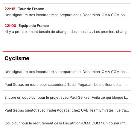
22h15
Tour de France
Une signature très importante se prépare chez Decathlon-CMA CGM pour aider Paul Seixas à gagner le Tour de France 2027
22h00
Équipe de France
«Il y a probablement besoin de changer des choses» : Les premiers changements de Zinedine Zidane en équipe de France sont révélés ?
Cyclisme
Une signature très importante se prépare chez Decathlon-CMA CGM pour aider Paul Seixas à gagner le Tour de France 2027
Paul Seixas en route pour succéder à Tadej Pogacar : Le meilleur est annoncé pour l’avenir de la pépite française
Encore un coup dur pour le projet avec Paul Seixas : Voilà ce qui bloque le transfert d’un coureur chez Decathlon-CMA CGM
Paul Seixas bientôt avec Tadej Pogacar chez UAE Team Emirates : Le transfert surprise qui se prépare après le Tour de France 2026 !
Coup dur pour le recrutement de la Decathlon-CMA CGM : Un coureur français refuse de rejoindre Paul Seixas