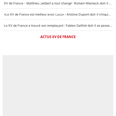
XV de France - Matthieu Jalibert a tout changé : Romain Ntamack doit-il s’inquiéter pour sa place à un an de la Coupe du monde ?
«Le XV de France est meilleur avec Lucu» : Antoine Dupont doit-il s’inquiéter pour sa place ?
Le XV de France a trouvé son remplaçant : Fabien Galthié doit-il se passer d'Antoine Dupont ?
ACTUS XV DE FRANCE