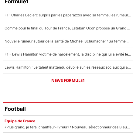
Faris Moumbagna
Formule1
4%
F1 : Charles Leclerc surpris par les paparazzis avec sa femme, les rumeurs étaient vraies !
Un autre joueur
5%
Comme pour le final du Tour de France, Esteban Ocon propose un Grand Prix de Formule 1 à Paris : «Autour de l’Arc de Triomphe, ce serait génial» !
1459 personnes ont participé aux votes.
Nouvelle rumeur autour de la santé de Michael Schumacher : Sa femme Corinna sort du silence
F1 - Lewis Hamilton victime de harcèlement, la discipline qui lui a évité le pire : «J'aurais probablement mal tourné»
Lewis Hamilton : Le talent inattendu dévoilé sur les réseaux sociaux qui a impressionné Kim Kardashian pendant leurs vacances en amoureux !
NEWS FORMULE1
Football
Équipe de France
«Plus grand, je ferai chauffeur-livreur» : Nouveau sélectionneur des Bleus, Zinédine Zidane s’était imaginé un avenir très différent lorsqu'il était enfant