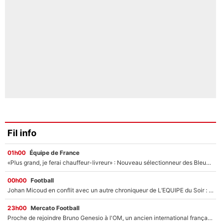
Fil info
01h00
Équipe de France
«Plus grand, je ferai chauffeur-livreur» : Nouveau sélectionneur des Bleus, Zinédine Zidane s’était imaginé un avenir très différent lorsqu'il était enfant
00h00
Football
Johan Micoud en conflit avec un autre chroniqueur de L’EQUIPE du Soir : «Pendant un moment, je ne les ai pas remis ensemble dans l'émission»
23h00
Mercato Football
Proche de rejoindre Bruno Genesio à l'OM, un ancien international français va finalement débarquer... sur RMC !