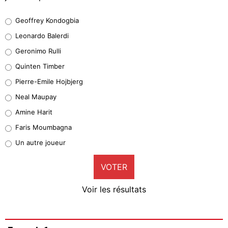
Geoffrey Kondogbia
Geoffrey Kondogbia
38%
Leonardo Balerdi
Leonardo Balerdi
Geronimo Rulli
32%
Quinten Timber
Geronimo Rulli
Pierre-Emile Hojbjerg
4%
Neal Maupay
Quinten Timber
Amine Harit
1%
Faris Moumbagna
Pierre-Emile Hojbjerg
Un autre joueur
9%
VOTER
Neal Maupay
4%
Voir les résultats
Amine Harit
3%