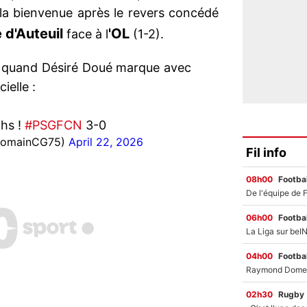
 la bienvenue après le revers concédé
 d'Auteuil
'OL
face à l
(1-2).
 quand Désiré Doué marque avec
ielle :
chs !
#PSGFCN
3-0
@RomainCG75)
April 22, 2026
Fil info
08h00
Footbal
06h00
Footbal
04h00
Footbal
02h30
Rugby