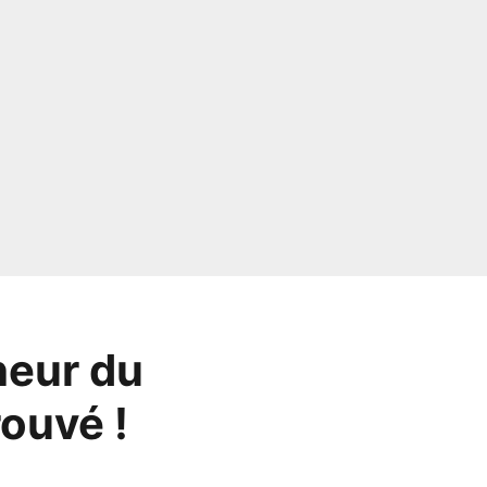
heur du
rouvé !