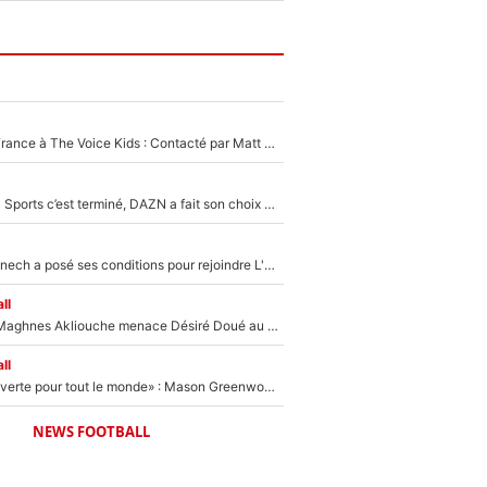
De l'équipe de France à The Voice Kids : Contacté par Matt Pokora, Kylian Mbappé a accepté de jouer un rôle inédit sur TF1 !
La Liga sur beIN Sports c’est terminé, DAZN a fait son choix pour Benjamin Da Silva et Omar Da Fonseca !
Raymond Domenech a posé ses conditions pour rejoindre L'EQUIPE du Soir : Il refuse de faire l'émission avec un autre chroniqueur !
ll
Le transfert de Maghnes Akliouche menace Désiré Doué au PSG : «Je valide à 200%»
ll
«La porte est ouverte pour tout le monde» : Mason Greenwood et Pierre-Emerick Aubameyang ont quitté l'OM, Amine Gouiri balance sur la suite du mercato et sur la réaction du vestiaire !
NEWS FOOTBALL