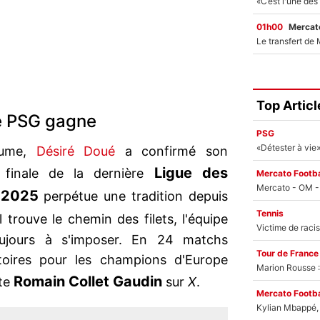
01h00
Mercato
Top Articl
e PSG gagne
PSG
tume,
Désiré Doué
a confirmé son
Ligue des
finale de la dernière
Mercato Footba
 2025
perpétue une tradition depuis
Tennis
il trouve le chemin des filets, l'équipe
oujours à s'imposer. En 24 matchs
Tour de France
ictoires pour les champions d'Europe
Marion Rousse :
Romain
Collet Gaudin
ste
sur
X
.
Mercato Footba
Kylian Mbappé, u