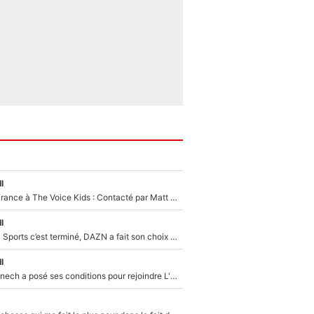
l
De l'équipe de France à The Voice Kids : Contacté par Matt Pokora, Kylian Mbappé a accepté de jouer un rôle inédit sur TF1 !
l
La Liga sur beIN Sports c’est terminé, DAZN a fait son choix pour Benjamin Da Silva et Omar Da Fonseca !
l
Raymond Domenech a posé ses conditions pour rejoindre L'EQUIPE du Soir : Il refuse de faire l'émission avec un autre chroniqueur !