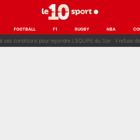
Voice Kids : Contacté par Matt Pokora, Kylian Mbappé a accepté
est terminé, DAZN a fait son choix pour Benjamin Da Silva et
FOOTBALL
F1
RUGBY
NBA
CO
onditions pour rejoindre L'EQUIPE du Soir : Il refuse de faire l'
 plus peur dans le fait de devenir maman» : En couple avec Antoine Dupont, Iris Mitte
kliouche menace Désiré Doué au PSG : «Je valide à 200%»