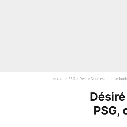
Accueil
PSG
Désiré Doué est le porte-bonh
Désiré
PSG, c