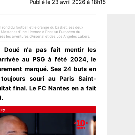
Publié le 23 avril 2026 à 18h15
n rond du football et le orange du basket, ses deux
Master et d’une Licence à l’Institut Européen du
 près les aventures d’Arsenal et des Los Angeles Lakers.
é Doué n'a pas fait mentir les
arrivée au PSG à l'été 2024, le
èrement marqué. Ses 24 buts en
toujours souri au Paris Saint-
tat final. Le FC Nantes en a fait
).