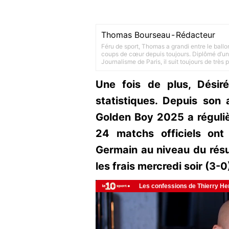
Thomas Bourseau
-
Rédacteur
Féru de sport, Thomas a grandi entre le ballo
coups de cœur depuis toujours. Diplômé d’un 
Journalisme de Paris, il suit toujours de très
Une fois de plus, Désir
statistiques. Depuis son 
Golden Boy 2025 a réguli
24 matchs officiels ont 
Germain au niveau du résul
les frais mercredi soir (3-0