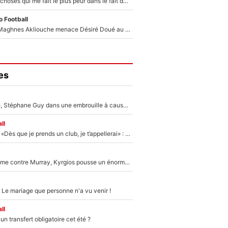
«C’est l'une des choses qui me fait le plus peur dans le fait de devenir maman» : En couple avec Antoine Dupont, Iris Mittenaere s'inquiète déjà pour ses futurs enfants !
 Football
Le transfert de Maghnes Akliouche menace Désiré Doué au PSG : «Je valide à 200%»
es
«Détester à vie», Stéphane Guy dans une embrouille à cause du PSG !
ll
Mercato - OM - «Dès que je prends un club, je t’appellerai» : La promesse de Marcelino au moment de claquer la porte
Victime de racisme contre Murray, Kyrgios pousse un énorme coup de gueule !
 Le mariage que personne n'a vu venir !
ll
n transfert obligatoire cet été ?