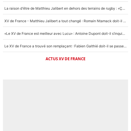
La raison d'être de Matthieu Jalibert en dehors des terrains de rugby : «Ça m'atteint autant que si tu touches à un membre de ma famille»
XV de France - Matthieu Jalibert a tout changé : Romain Ntamack doit-il s’inquiéter pour sa place à un an de la Coupe du monde ?
«Le XV de France est meilleur avec Lucu» : Antoine Dupont doit-il s’inquiéter pour sa place ?
Le XV de France a trouvé son remplaçant : Fabien Galthié doit-il se passer d'Antoine Dupont ?
ACTUS XV DE FRANCE