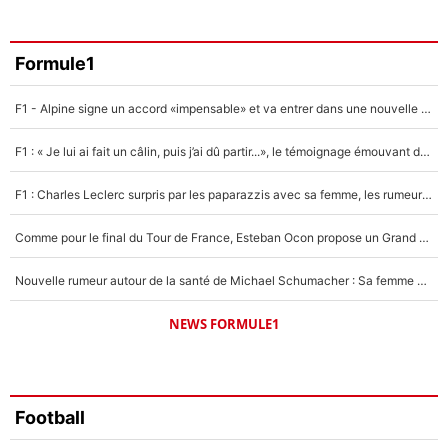
3%
Faris Moumbagna
Formule1
4%
F1 - Alpine signe un accord «impensable» et va entrer dans une nouvelle dimension : Grande nouvelle pour Pierre Gasly !
Un autre joueur
5%
F1 : « Je lui ai fait un câlin, puis j’ai dû partir...», le témoignage émouvant de Max Verstappen sur sa fille
1598 personnes ont participé aux votes.
F1 : Charles Leclerc surpris par les paparazzis avec sa femme, les rumeurs étaient vraies !
Comme pour le final du Tour de France, Esteban Ocon propose un Grand Prix de Formule 1 à Paris : «Autour de l’Arc de Triomphe, ce serait génial» !
Nouvelle rumeur autour de la santé de Michael Schumacher : Sa femme Corinna sort du silence
NEWS FORMULE1
Football