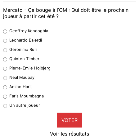
Mercato - Ça bouge à l’OM : Qui doit être le prochain
joueur à partir cet été ?
Geoffrey Kondogbia
Geoffrey Kondogbia
38%
Leonardo Balerdi
Leonardo Balerdi
Geronimo Rulli
32%
Quinten Timber
Geronimo Rulli
Pierre-Emile Hojbjerg
5%
Neal Maupay
Quinten Timber
Amine Harit
1%
Faris Moumbagna
Pierre-Emile Hojbjerg
Un autre joueur
9%
VOTER
Neal Maupay
4%
Voir les résultats
Amine Harit