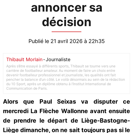
annoncer sa
décision
Publié le 21 avril 2026 à 22h35
Thibault Morlain
-
Journaliste
Après s’être essayé à différents sports, Thibault se tourne vers une
carrière de footballeur amateur. Au moment de faire un choix entre
devenir footballeur professionnel et journaliste, les qualités ont fait
pencher la balance d’un côté. Le voilà désormais au sein de la rédaction
du 10 Sport, après un diplôme obtenu à l’Institut International de
Communication de Paris.
Alors que Paul Seixas va disputer ce
mercredi La Flèche Wallonne avant ensuite
de prendre le départ de Liège-Bastogne-
Liège dimanche, on ne sait toujours pas si le