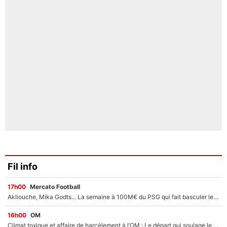
Fil info
17h00
Mercato Football
Akliouche, Mika Godts... La semaine à 100M€ du PSG qui fait basculer le mercato du PSG !
16h00
OM
Climat toxique et affaire de harcèlement à l’OM : Le départ qui soulage le vestiaire de Bruno Genesio