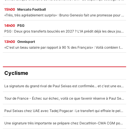
15h00
Mercato Football
«Très, très agréablement surpris» : Bruno Genesio fait une promesse pour la suite du mercato de l’OM et rassure les supporters
14h00
PSG
PSG : Deux gros transferts bouclés en 2027 ? L'IA prédit déjà les deux joueurs qui pourraient rejoindre Luis Enrique !
13h00
Omnisport
«C'est un beau salaire par rapport à 90 % des Français» : Voilà combien touchait Nelson Monfort sur France Télévisions avant de rejoindre CNews
Cyclisme
La signature du grand rival de Paul Seixas est confirmée... et c'est une excellente nouvelle pour l'équipe Decathlon-CMA CGM !
Tour de France - Échec sur échec, voilà ce que l’avenir réserve à Paul Seixas : «Tant qu’il y aura un Pogacar comme celui-là...»
Paul Seixas chez UAE avec Tadej Pogacar : Le transfert qui effraie le peloton, «c’est la pire des choses qui puisse arriver»
Une signature très importante se prépare chez Decathlon-CMA CGM pour aider Paul Seixas à gagner le Tour de France 2027