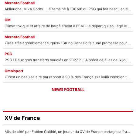
Mercato Football
Akliouche, Mika Godts... La semaine à 100M€ du PSG qui fait basculer le mercato du PSG !
OM
Climat toxique et affaire de harcèlement à l’OM : Le départ qui soulage le vestiaire de Bruno Genesio
Mercato Football
«Très, très agréablement surpris» : Bruno Genesio fait une promesse pour la suite du mercato de l’OM et rassure les supporters
PSG
PSG : Deux gros transferts bouclés en 2027 ? L'IA prédit déjà les deux joueurs qui pourraient rejoindre Luis Enrique !
Omnisport
«C'est un beau salaire par rapport à 90 % des Français» : Voilà combien touchait Nelson Monfort sur France Télévisions avant de rejoindre CNews
NEWS FOOTBALL
XV de France
Mis de côté par Fabien Galthié, un joueur du XV de France partage sa frustration : «ils ne me l’ont pas dit tout de suite»