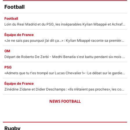
Football
Football
Loin du Real Madrid et du PSG, les inséparables Kylian Mbappé et Achraf Hakimi changent d'équipe le temps d'une journée !
Équipe de France
«Je ne sais pas pourquoi j’ai dit ça...» : Kylian Mbappé raconte sa première rencontre avec Zinédine Zidane (et c’est très drôle)
OM
Départ de Roberto De Zerbi - Medhi Benatia s'est battu pendant six mois pour le retenir à l'OM, le PSG a été le naufrage de trop : «Je pars avec toi»
PSG
«Admets que tu t'es trompé sur Lucas Chevalier !» : Le débat sur le gardien du PSG vire au clash à l'After Foot
Équipe de France
Zinédine Zidane et Didier Deschamps : «Ils n’étaient pas proches», les confidences d’un membre de l’équipe de France 1998 sur leur relation spéciale
NEWS FOOTBALL
Rugby