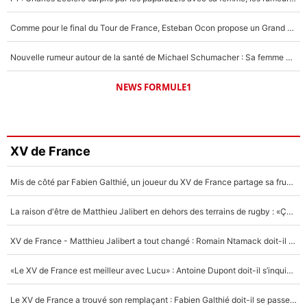
Comme pour le final du Tour de France, Esteban Ocon propose un Grand Prix de Formule 1 à Paris : «Autour de l’Arc de Triomphe, ce serait génial» !
Nouvelle rumeur autour de la santé de Michael Schumacher : Sa femme Corinna sort du silence
NEWS FORMULE1
XV de France
Mis de côté par Fabien Galthié, un joueur du XV de France partage sa frustration : «ils ne me l’ont pas dit tout de suite»
La raison d'être de Matthieu Jalibert en dehors des terrains de rugby : «Ça m'atteint autant que si tu touches à un membre de ma famille»
XV de France - Matthieu Jalibert a tout changé : Romain Ntamack doit-il s’inquiéter pour sa place à un an de la Coupe du monde ?
«Le XV de France est meilleur avec Lucu» : Antoine Dupont doit-il s’inquiéter pour sa place ?
Le XV de France a trouvé son remplaçant : Fabien Galthié doit-il se passer d'Antoine Dupont ?