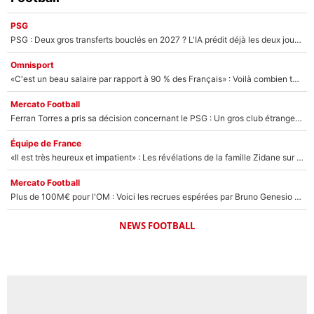
PSG
PSG : Deux gros transferts bouclés en 2027 ? L'IA prédit déjà les deux joueurs qui pourraient rejoindre Luis Enrique !
Omnisport
«C'est un beau salaire par rapport à 90 % des Français» : Voilà combien touchait Nelson Monfort sur France Télévisions avant de rejoindre CNews
Mercato Football
Ferran Torres a pris sa décision concernant le PSG : Un gros club étranger prêt à relancer le feuilleton pour la signature du champion du monde 2026 !
Équipe de France
«Il est très heureux et impatient» : Les révélations de la famille Zidane sur sa prise de pouvoir en équipe de France !
Mercato Football
Plus de 100M€ pour l'OM : Voici les recrues espérées par Bruno Genesio et Grégory Lorenzi après l’opération dégraissage
NEWS FOOTBALL