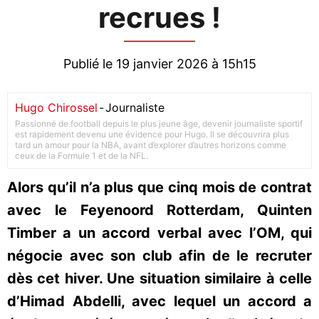
recrues !
Publié le 19 janvier 2026 à 15h15
Hugo Chirossel
-
Journaliste
Passionné de football depuis le plus jeune âge, devenir journaliste sportif
est rapidement devenu une évidence pour Hugo. Il se découvrira plus
tard un amour pour la NBA, avant d’explorer d’autres horizons comme
ceux de la Formule 1 et de la NFL.
Alors qu’il n’a plus que cinq mois de contrat
avec le Feyenoord Rotterdam, Quinten
Timber a un accord verbal avec l’OM, qui
négocie avec son club afin de le recruter
dès cet hiver. Une situation similaire à celle
d’Himad Abdelli, avec lequel un accord a