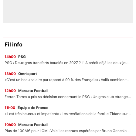
Fil info
14h00
PSG
PSG : Deux gros transferts bouclés en 2027 ? L'IA prédit déjà les deux joueurs qui pourraient rejoindre Luis Enrique !
13h00
Omnisport
«C'est un beau salaire par rapport à 90 % des Français» : Voilà combien touchait Nelson Monfort sur France Télévisions avant de rejoindre CNews
12h00
Mercato Football
Ferran Torres a pris sa décision concernant le PSG : Un gros club étranger prêt à relancer le feuilleton pour la signature du champion du monde 2026 !
11h00
Équipe de France
«Il est très heureux et impatient» : Les révélations de la famille Zidane sur sa prise de pouvoir en équipe de France !
10h00
Mercato Football
Plus de 100M€ pour l'OM : Voici les recrues espérées par Bruno Genesio et Grégory Lorenzi après l’opération dégraissage