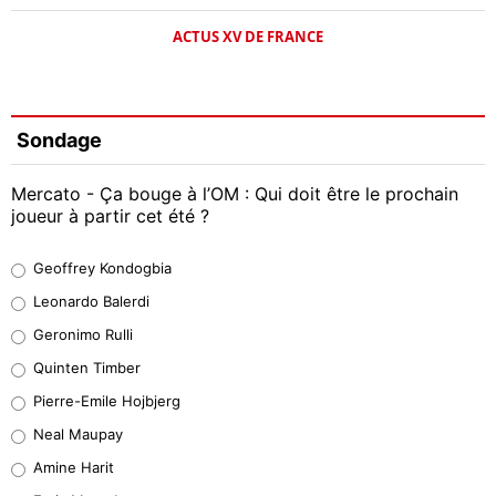
ACTUS XV DE FRANCE
Sondage
Mercato - Ça bouge à l’OM : Qui doit être le prochain
joueur à partir cet été ?
Geoffrey Kondogbia
Geoffrey Kondogbia
38%
Leonardo Balerdi
Leonardo Balerdi
Geronimo Rulli
32%
Quinten Timber
Geronimo Rulli
Pierre-Emile Hojbjerg
5%
Neal Maupay
Quinten Timber
Amine Harit
1%