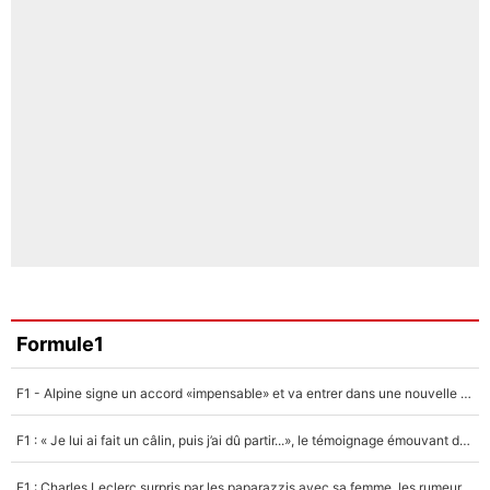
Formule1
F1 - Alpine signe un accord «impensable» et va entrer dans une nouvelle dimension : Grande nouvelle pour Pierre Gasly !
F1 : « Je lui ai fait un câlin, puis j’ai dû partir...», le témoignage émouvant de Max Verstappen sur sa fille
F1 : Charles Leclerc surpris par les paparazzis avec sa femme, les rumeurs étaient vraies !