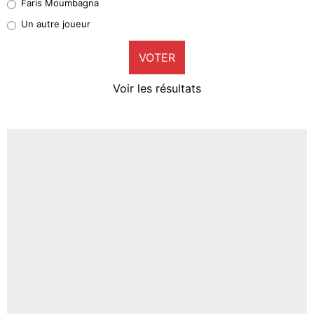
Faris Moumbagna
Pierre-Emile Hojbjerg
Un autre joueur
9%
VOTER
Neal Maupay
4%
Voir les résultats
Amine Harit
3%
Faris Moumbagna
4%
Un autre joueur
5%
1579 personnes ont participé aux votes.