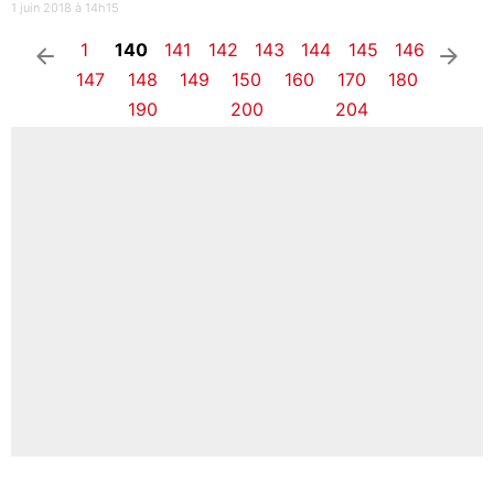
1 juin 2018 à 14h15
1
140
141
142
143
144
145
146
arrow_left
arrow_right
147
148
149
150
160
170
180
190
200
204