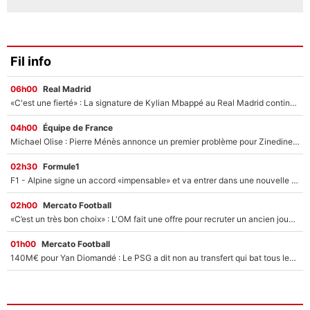
Fil info
06h00
Real Madrid
«C'est une fierté» : La signature de Kylian Mbappé au Real Madrid continue de régaler l'Espagne
04h00
Équipe de France
Michael Olise : Pierre Ménès annonce un premier problème pour Zinedine Zidane en équipe de France
02h30
Formule1
F1 - Alpine signe un accord «impensable» et va entrer dans une nouvelle dimension : Grande nouvelle pour Pierre Gasly !
02h00
Mercato Football
«C’est un très bon choix» : L'OM fait une offre pour recruter un ancien joueur du PSG... et c'est validé dans l'After Foot !
01h00
Mercato Football
140M€ pour Yan Diomandé : Le PSG a dit non au transfert qui bat tous les records sur le mercato