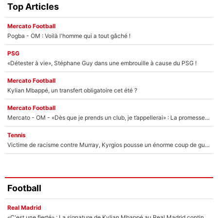
Top Articles
Mercato Football
Pogba - OM : Voilà l'homme qui a tout gâché !
PSG
«Détester à vie», Stéphane Guy dans une embrouille à cause du PSG !
Mercato Football
Kylian Mbappé, un transfert obligatoire cet été ?
Mercato Football
Mercato - OM - «Dès que je prends un club, je t’appellerai» : La promesse de Marcelino au moment de claquer la porte
Tennis
Victime de racisme contre Murray, Kyrgios pousse un énorme coup de gueule !
Football
Real Madrid
«C'est une fierté» : La signature de Kylian Mbappé au Real Madrid continue de régaler l'Espagne