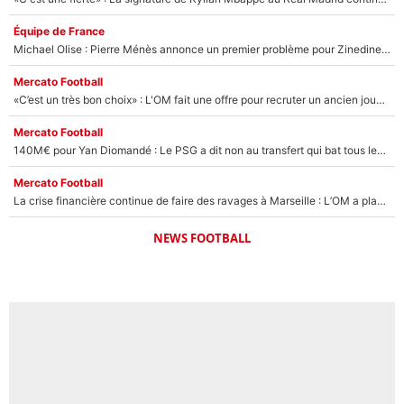
Équipe de France
Michael Olise : Pierre Ménès annonce un premier problème pour Zinedine Zidane en équipe de France
Mercato Football
«C’est un très bon choix» : L'OM fait une offre pour recruter un ancien joueur du PSG... et c'est validé dans l'After Foot !
Mercato Football
140M€ pour Yan Diomandé : Le PSG a dit non au transfert qui bat tous les records sur le mercato
Mercato Football
La crise financière continue de faire des ravages à Marseille : L’OM a placé 12 joueurs sur le marché des transferts… et ça pourrait lui rapporter près de 100M€ !
NEWS FOOTBALL