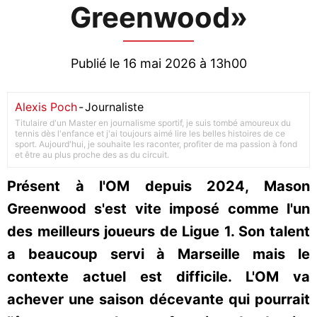
Greenwood»
Publié le 16 mai 2026 à 13h00
Alexis Poch
-
Journaliste
Titulaire d'un Master en journalisme sportif, je suis tombé amoureux du
tennis dès l'enfance et j'ai toujours aimé lire les belles histoires de ce
sport. Aujourd'hui, je souhaite les raconter, profiter de ma passion à fond
et être au plus proche des as du circuit.
Présent à l'OM depuis 2024, Mason
Greenwood s'est vite imposé comme l'un
des meilleurs joueurs de Ligue 1. Son talent
a beaucoup servi à Marseille mais le
contexte actuel est difficile. L'OM va
achever une saison décevante qui pourrait