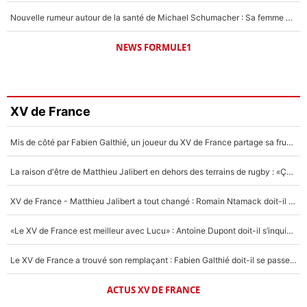
Nouvelle rumeur autour de la santé de Michael Schumacher : Sa femme Corinna sort du silence
NEWS FORMULE1
XV de France
Mis de côté par Fabien Galthié, un joueur du XV de France partage sa frustration : «ils ne me l’ont pas dit tout de suite»
La raison d'être de Matthieu Jalibert en dehors des terrains de rugby : «Ça m'atteint autant que si tu touches à un membre de ma famille»
XV de France - Matthieu Jalibert a tout changé : Romain Ntamack doit-il s’inquiéter pour sa place à un an de la Coupe du monde ?
«Le XV de France est meilleur avec Lucu» : Antoine Dupont doit-il s’inquiéter pour sa place ?
Le XV de France a trouvé son remplaçant : Fabien Galthié doit-il se passer d'Antoine Dupont ?
ACTUS XV DE FRANCE