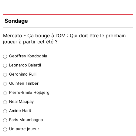
Sondage
Mercato - Ça bouge à l’OM : Qui doit être le prochain
joueur à partir cet été ?
Geoffrey Kondogbia
Geoffrey Kondogbia
38%
Leonardo Balerdi
Leonardo Balerdi
Geronimo Rulli
32%
Quinten Timber
Geronimo Rulli
Pierre-Emile Hojbjerg
5%
Neal Maupay
Quinten Timber
Amine Harit
1%
Faris Moumbagna
Pierre-Emile Hojbjerg
Un autre joueur
9%