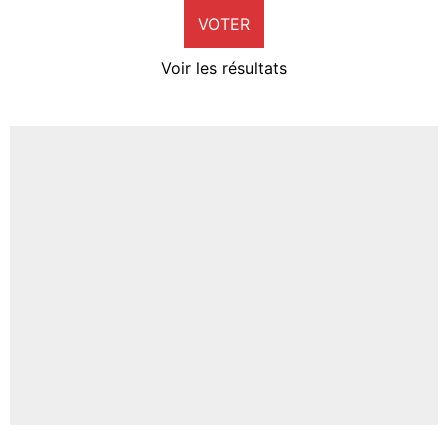
VOTER
Neal Maupay
4%
Voir les résultats
Amine Harit
3%
Faris Moumbagna
5%
Un autre joueur
5%
1545 personnes ont participé aux votes.