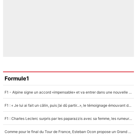
Formule1
F1 - Alpine signe un accord «impensable» et va entrer dans une nouvelle dimension : Grande nouvelle pour Pierre Gasly !
F1 : « Je lui ai fait un câlin, puis j’ai dû partir...», le témoignage émouvant de Max Verstappen sur sa fille
F1 : Charles Leclerc surpris par les paparazzis avec sa femme, les rumeurs étaient vraies !
Comme pour le final du Tour de France, Esteban Ocon propose un Grand Prix de Formule 1 à Paris : «Autour de l’Arc de Triomphe, ce serait génial» !