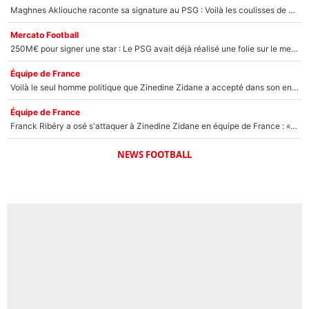
Maghnes Akliouche raconte sa signature au PSG : Voilà les coulisses de son transfert de rêve à 50M€
Mercato Football
250M€ pour signer une star : Le PSG avait déjà réalisé une folie sur le mercato bien avant Neymar !
Équipe de France
Voilà le seul homme politique que Zinedine Zidane a accepté dans son entourage : «Je garde un très bon souvenir de lui»
Équipe de France
Franck Ribéry a osé s'attaquer à Zinedine Zidane en équipe de France : «Je n'aurais jamais fait ça»
NEWS FOOTBALL