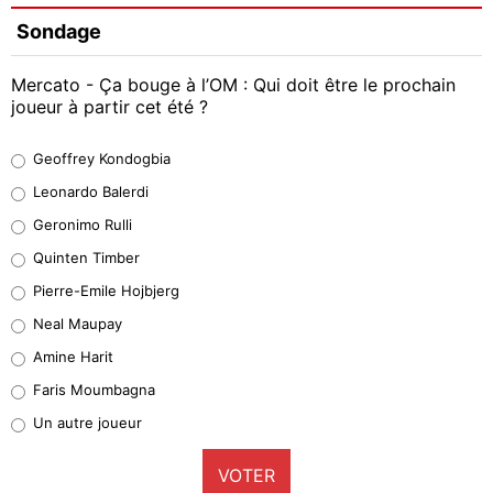
Sondage
Mercato - Ça bouge à l’OM : Qui doit être le prochain
joueur à partir cet été ?
Geoffrey Kondogbia
Geoffrey Kondogbia
38%
Leonardo Balerdi
Leonardo Balerdi
Geronimo Rulli
32%
Quinten Timber
Geronimo Rulli
Pierre-Emile Hojbjerg
5%
Neal Maupay
Quinten Timber
Amine Harit
1%
Faris Moumbagna
Pierre-Emile Hojbjerg
Un autre joueur
9%
VOTER
Neal Maupay