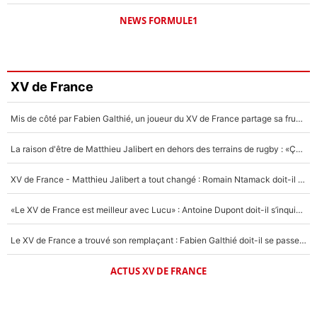
NEWS FORMULE1
XV de France
Mis de côté par Fabien Galthié, un joueur du XV de France partage sa frustration : «ils ne me l’ont pas dit tout de suite»
La raison d'être de Matthieu Jalibert en dehors des terrains de rugby : «Ça m'atteint autant que si tu touches à un membre de ma famille»
XV de France - Matthieu Jalibert a tout changé : Romain Ntamack doit-il s’inquiéter pour sa place à un an de la Coupe du monde ?
«Le XV de France est meilleur avec Lucu» : Antoine Dupont doit-il s’inquiéter pour sa place ?
Le XV de France a trouvé son remplaçant : Fabien Galthié doit-il se passer d'Antoine Dupont ?
ACTUS XV DE FRANCE