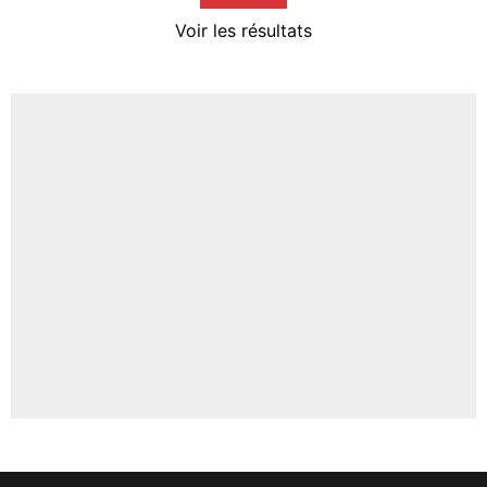
4%
Voir les résultats
Amine Harit
3%
Faris Moumbagna
5%
Un autre joueur
5%
1537 personnes ont participé aux votes.