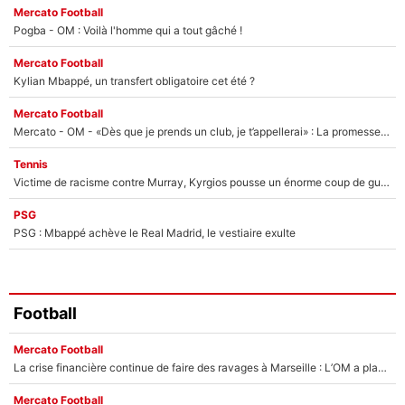
Mercato Football
Pogba - OM : Voilà l'homme qui a tout gâché !
Mercato Football
Kylian Mbappé, un transfert obligatoire cet été ?
Mercato Football
Mercato - OM - «Dès que je prends un club, je t’appellerai» : La promesse de Marcelino au moment de claquer la porte
Tennis
Victime de racisme contre Murray, Kyrgios pousse un énorme coup de gueule !
PSG
PSG : Mbappé achève le Real Madrid, le vestiaire exulte
Football
Mercato Football
La crise financière continue de faire des ravages à Marseille : L’OM a placé 12 joueurs sur le marché des transferts… et ça pourrait lui rapporter près de 100M€ !
Mercato Football