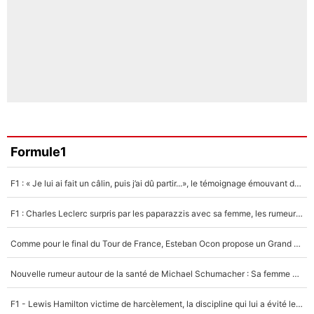
Formule1
F1 : « Je lui ai fait un câlin, puis j’ai dû partir...», le témoignage émouvant de Max Verstappen sur sa fille
F1 : Charles Leclerc surpris par les paparazzis avec sa femme, les rumeurs étaient vraies !
Comme pour le final du Tour de France, Esteban Ocon propose un Grand Prix de Formule 1 à Paris : «Autour de l’Arc de Triomphe, ce serait génial» !
Nouvelle rumeur autour de la santé de Michael Schumacher : Sa femme Corinna sort du silence
F1 - Lewis Hamilton victime de harcèlement, la discipline qui lui a évité le pire : «J'aurais probablement mal tourné»