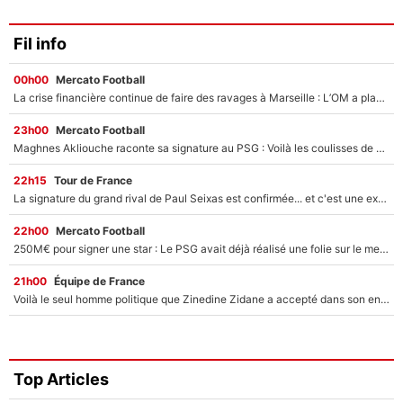
Fil info
00h00
Mercato Football
La crise financière continue de faire des ravages à Marseille : L’OM a placé 12 joueurs sur le marché des transferts… et ça pourrait lui rapporter près de 100M€ !
23h00
Mercato Football
Maghnes Akliouche raconte sa signature au PSG : Voilà les coulisses de son transfert de rêve à 50M€
22h15
Tour de France
La signature du grand rival de Paul Seixas est confirmée... et c'est une excellente nouvelle pour l'équipe Decathlon-CMA CGM !
22h00
Mercato Football
250M€ pour signer une star : Le PSG avait déjà réalisé une folie sur le mercato bien avant Neymar !
21h00
Équipe de France
Voilà le seul homme politique que Zinedine Zidane a accepté dans son entourage : «Je garde un très bon souvenir de lui»
Top Articles