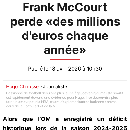
Frank McCourt
perde «des millions
d'euros chaque
année»
Publié le 18 avril 2026 à 10h30
Hugo Chirossel
-
Journaliste
Passionné de football depuis le plus jeune âge, devenir journaliste sportif
est rapidement devenu une évidence pour Hugo. Il se découvrira plus
tard un amour pour la NBA, avant d’explorer d’autres horizons comme
ceux de la Formule 1 et de la NFL.
Alors que l’OM a enregistré un déficit
historique lors de la saison 2024-2025