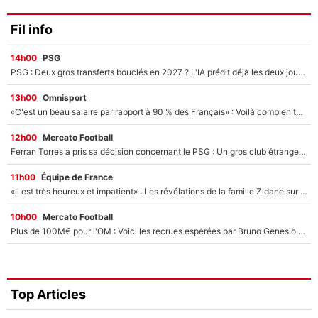
Fil info
14h00
PSG
PSG : Deux gros transferts bouclés en 2027 ? L'IA prédit déjà les deux joueurs qui pourraient rejoindre Luis Enrique !
13h00
Omnisport
«C'est un beau salaire par rapport à 90 % des Français» : Voilà combien touchait Nelson Monfort sur France Télévisions avant de rejoindre CNews
12h00
Mercato Football
Ferran Torres a pris sa décision concernant le PSG : Un gros club étranger prêt à relancer le feuilleton pour la signature du champion du monde 2026 !
11h00
Équipe de France
«Il est très heureux et impatient» : Les révélations de la famille Zidane sur sa prise de pouvoir en équipe de France !
10h00
Mercato Football
Plus de 100M€ pour l'OM : Voici les recrues espérées par Bruno Genesio et Grégory Lorenzi après l’opération dégraissage
Top Articles