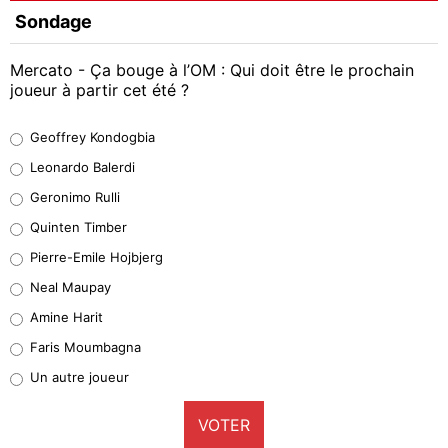
Sondage
Mercato - Ça bouge à l’OM : Qui doit être le prochain
joueur à partir cet été ?
Geoffrey Kondogbia
Geoffrey Kondogbia
38%
Leonardo Balerdi
Leonardo Balerdi
Geronimo Rulli
32%
Quinten Timber
Geronimo Rulli
Pierre-Emile Hojbjerg
5%
Neal Maupay
Quinten Timber
Amine Harit
1%
Faris Moumbagna
Pierre-Emile Hojbjerg
Un autre joueur
9%
VOTER
Neal Maupay