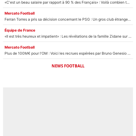
«C'est un beau salaire par rapport à 90 % des Français» : Voilà combien touchait Nelson Monfort sur France Télévisions avant de rejoindre CNews
Mercato Football
Ferran Torres a pris sa décision concernant le PSG : Un gros club étranger prêt à relancer le feuilleton pour la signature du champion du monde 2026 !
Équipe de France
«Il est très heureux et impatient» : Les révélations de la famille Zidane sur sa prise de pouvoir en équipe de France !
Mercato Football
Plus de 100M€ pour l'OM : Voici les recrues espérées par Bruno Genesio et Grégory Lorenzi après l’opération dégraissage
NEWS FOOTBALL