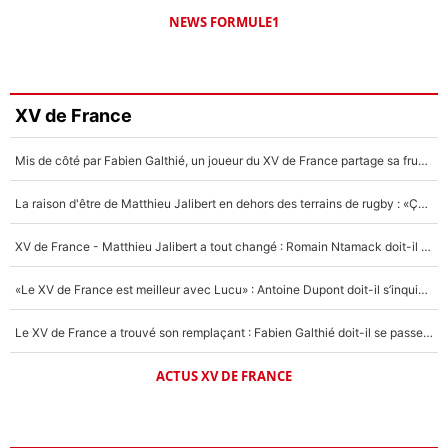
NEWS FORMULE1
XV de France
Mis de côté par Fabien Galthié, un joueur du XV de France partage sa frustration : «ils ne me l’ont pas dit tout de suite»
La raison d'être de Matthieu Jalibert en dehors des terrains de rugby : «Ça m'atteint autant que si tu touches à un membre de ma famille»
XV de France - Matthieu Jalibert a tout changé : Romain Ntamack doit-il s’inquiéter pour sa place à un an de la Coupe du monde ?
«Le XV de France est meilleur avec Lucu» : Antoine Dupont doit-il s’inquiéter pour sa place ?
Le XV de France a trouvé son remplaçant : Fabien Galthié doit-il se passer d'Antoine Dupont ?
ACTUS XV DE FRANCE