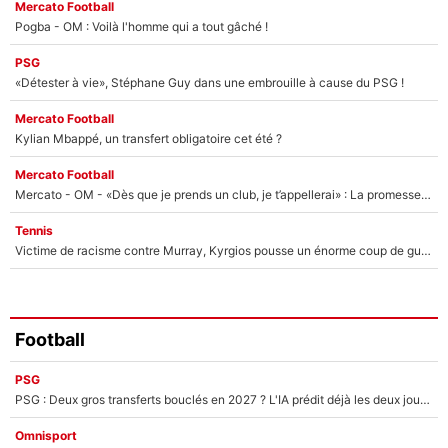
Mercato Football
Pogba - OM : Voilà l'homme qui a tout gâché !
PSG
«Détester à vie», Stéphane Guy dans une embrouille à cause du PSG !
Mercato Football
Kylian Mbappé, un transfert obligatoire cet été ?
Mercato Football
Mercato - OM - «Dès que je prends un club, je t’appellerai» : La promesse de Marcelino au moment de claquer la porte
Tennis
Victime de racisme contre Murray, Kyrgios pousse un énorme coup de gueule !
Football
PSG
PSG : Deux gros transferts bouclés en 2027 ? L'IA prédit déjà les deux joueurs qui pourraient rejoindre Luis Enrique !
Omnisport