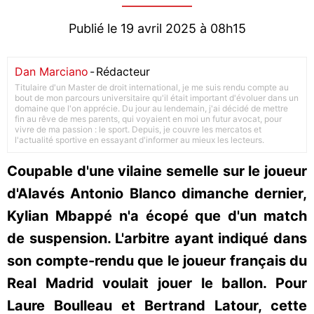
Publié le 19 avril 2025 à 08h15
Dan Marciano
-
Rédacteur
Titulaire d'un Master de droit international, je me suis rendu compte au
bout de mon parcours universitaire qu'il était important d'évoluer dans un
domaine que l'on apprécie. Du jour au lendemain, j'ai décidé de mettre
fin au rêve de mes parents, qui voyaient en moi un futur avocat, pour
vivre de ma passion : le sport. Depuis, je couvre les mercatos et
l'actualité sportive en essayant d'informer au mieux les lecteurs.
Coupable d'une vilaine semelle sur le joueur
d'Alavés Antonio Blanco dimanche dernier,
Kylian Mbappé n'a écopé que d'un match
de suspension. L'arbitre ayant indiqué dans
son compte-rendu que le joueur français du
Real Madrid voulait jouer le ballon. Pour
Laure Boulleau et Bertrand Latour, cette