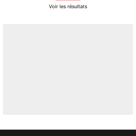
4%
Voir les résultats
Amine Harit
3%
Faris Moumbagna
4%
Un autre joueur
5%
1579 personnes ont participé aux votes.