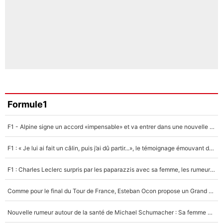
Formule1
F1 - Alpine signe un accord «impensable» et va entrer dans une nouvelle dimension : Grande nouvelle pour Pierre Gasly !
F1 : « Je lui ai fait un câlin, puis j’ai dû partir...», le témoignage émouvant de Max Verstappen sur sa fille
F1 : Charles Leclerc surpris par les paparazzis avec sa femme, les rumeurs étaient vraies !
Comme pour le final du Tour de France, Esteban Ocon propose un Grand Prix de Formule 1 à Paris : «Autour de l’Arc de Triomphe, ce serait génial» !
Nouvelle rumeur autour de la santé de Michael Schumacher : Sa femme Corinna sort du silence