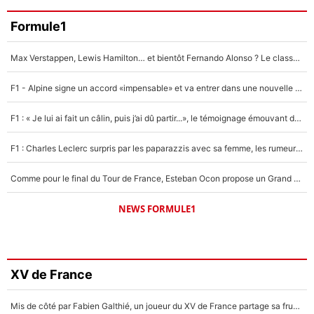
Formule1
Max Verstappen, Lewis Hamilton… et bientôt Fernando Alonso ? Le classement des pilotes les mieux payés en Formule 1 risque de changer !
F1 - Alpine signe un accord «impensable» et va entrer dans une nouvelle dimension : Grande nouvelle pour Pierre Gasly !
F1 : « Je lui ai fait un câlin, puis j’ai dû partir...», le témoignage émouvant de Max Verstappen sur sa fille
F1 : Charles Leclerc surpris par les paparazzis avec sa femme, les rumeurs étaient vraies !
Comme pour le final du Tour de France, Esteban Ocon propose un Grand Prix de Formule 1 à Paris : «Autour de l’Arc de Triomphe, ce serait génial» !
NEWS FORMULE1
XV de France
Mis de côté par Fabien Galthié, un joueur du XV de France partage sa frustration : «ils ne me l’ont pas dit tout de suite»