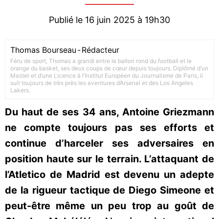
Publié le 16 juin 2025 à 19h30
Thomas Bourseau
-
Rédacteur
Féru de sport, Thomas a grandi entre le ballon rond du football et le
orange du basket, ses deux coups de cœur depuis toujours. Diplômé d’un
Master et d’une Licence à l’Institut Européen du Journalisme de Paris, il
suit toujours de très près les aventures d’Arsenal et des Los Angeles
Lakers.
Du haut de ses 34 ans, Antoine Griezmann
ne compte toujours pas ses efforts et
continue d’harceler ses adversaires en
position haute sur le terrain. L’attaquant de
l’Atletico de Madrid est devenu un adepte
de la rigueur tactique de Diego Simeone et
peut-être même un peu trop au goût de