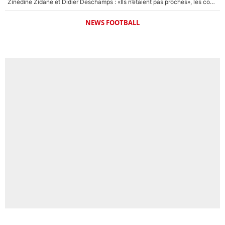
Zinédine Zidane et Didier Deschamps : «Ils n’étaient pas proches», les confidences d’un membre de l’équipe de France 1998 sur leur relation spéciale
NEWS FOOTBALL