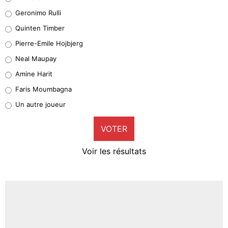
Leonardo Balerdi
Geronimo Rulli
32%
Quinten Timber
Geronimo Rulli
Pierre-Emile Hojbjerg
5%
Neal Maupay
Quinten Timber
Amine Harit
1%
Faris Moumbagna
Pierre-Emile Hojbjerg
Un autre joueur
9%
VOTER
Neal Maupay
4%
Voir les résultats
Amine Harit
3%
Faris Moumbagna
4%
Un autre joueur