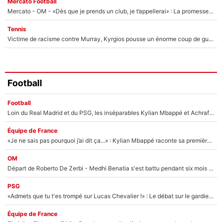
Mercato Football
Mercato - OM - «Dès que je prends un club, je t’appellerai» : La promesse de Marcelino au moment de claquer la porte
Tennis
Victime de racisme contre Murray, Kyrgios pousse un énorme coup de gueule !
Football
Football
Loin du Real Madrid et du PSG, les inséparables Kylian Mbappé et Achraf Hakimi changent d'équipe le temps d'une journée !
Équipe de France
«Je ne sais pas pourquoi j’ai dit ça...» : Kylian Mbappé raconte sa première rencontre avec Zinédine Zidane (et c’est très drôle)
OM
Départ de Roberto De Zerbi - Medhi Benatia s'est battu pendant six mois pour le retenir à l'OM, le PSG a été le naufrage de trop : «Je pars avec toi»
PSG
«Admets que tu t'es trompé sur Lucas Chevalier !» : Le débat sur le gardien du PSG vire au clash à l'After Foot
Équipe de France