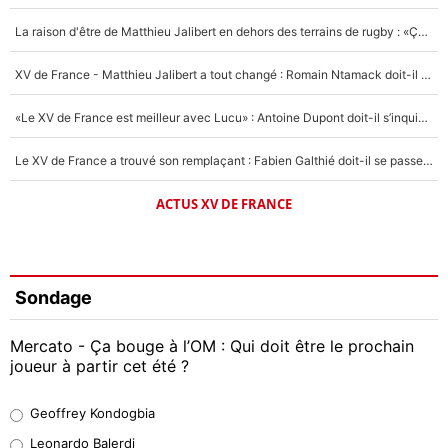
La raison d'être de Matthieu Jalibert en dehors des terrains de rugby : «Ça m'atteint autant que si tu touches à un membre de ma famille»
XV de France - Matthieu Jalibert a tout changé : Romain Ntamack doit-il s’inquiéter pour sa place à un an de la Coupe du monde ?
«Le XV de France est meilleur avec Lucu» : Antoine Dupont doit-il s’inquiéter pour sa place ?
Le XV de France a trouvé son remplaçant : Fabien Galthié doit-il se passer d'Antoine Dupont ?
ACTUS XV DE FRANCE
Sondage
Mercato - Ça bouge à l’OM : Qui doit être le prochain
joueur à partir cet été ?
Geoffrey Kondogbia
Geoffrey Kondogbia
38%
Leonardo Balerdi