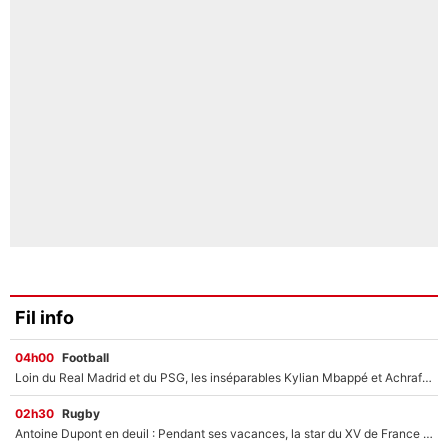
Fil info
04h00
Football
Loin du Real Madrid et du PSG, les inséparables Kylian Mbappé et Achraf Hakimi changent d'équipe le temps d'une journée !
02h30
Rugby
Antoine Dupont en deuil : Pendant ses vacances, la star du XV de France a perdu sa grand-mère