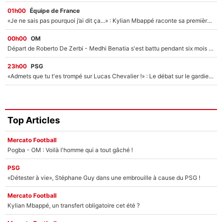
01h00
Équipe de France
«Je ne sais pas pourquoi j’ai dit ça...» : Kylian Mbappé raconte sa première rencontre avec Zinédine Zidane (et c’est très drôle)
00h00
OM
Départ de Roberto De Zerbi - Medhi Benatia s'est battu pendant six mois pour le retenir à l'OM, le PSG a été le naufrage de trop : «Je pars avec toi»
23h00
PSG
«Admets que tu t'es trompé sur Lucas Chevalier !» : Le débat sur le gardien du PSG vire au clash à l'After Foot
Top Articles
Mercato Football
Pogba - OM : Voilà l'homme qui a tout gâché !
PSG
«Détester à vie», Stéphane Guy dans une embrouille à cause du PSG !
Mercato Football
Kylian Mbappé, un transfert obligatoire cet été ?