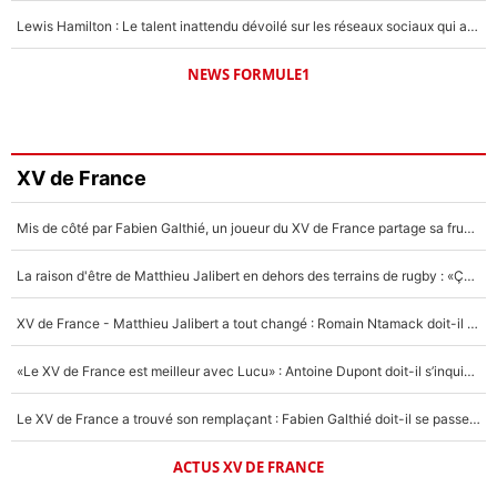
Lewis Hamilton : Le talent inattendu dévoilé sur les réseaux sociaux qui a impressionné Kim Kardashian pendant leurs vacances en amoureux !
NEWS FORMULE1
XV de France
Mis de côté par Fabien Galthié, un joueur du XV de France partage sa frustration : «ils ne me l’ont pas dit tout de suite»
La raison d'être de Matthieu Jalibert en dehors des terrains de rugby : «Ça m'atteint autant que si tu touches à un membre de ma famille»
XV de France - Matthieu Jalibert a tout changé : Romain Ntamack doit-il s’inquiéter pour sa place à un an de la Coupe du monde ?
«Le XV de France est meilleur avec Lucu» : Antoine Dupont doit-il s’inquiéter pour sa place ?
Le XV de France a trouvé son remplaçant : Fabien Galthié doit-il se passer d'Antoine Dupont ?
ACTUS XV DE FRANCE