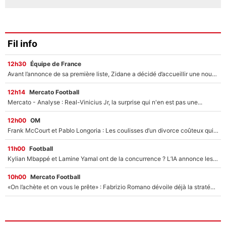
Fil info
12h30
Équipe de France
Avant l’annonce de sa première liste, Zidane a décidé d’accueillir une nouvelle tête en équipe de France
12h14
Mercato Football
Mercato - Analyse : Real-Vinicius Jr, la surprise qui n'en est pas une...
12h00
OM
Frank McCourt et Pablo Longoria : Les coulisses d’un divorce coûteux qui ruine l’OM à petit feu…
11h00
Football
Kylian Mbappé et Lamine Yamal ont de la concurrence ? L’IA annonce les 5 joueurs qui vont dominer le football dans les années à venir !
10h00
Mercato Football
«On l’achète et on vous le prête» : Fabrizio Romano dévoile déjà la stratégie du PSG avec le transfert de Zion Suzuki !