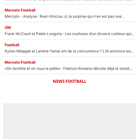
Mercato Football
Mercato - Analyse : Real-Vinicius Jr, la surprise qui n'en est pas une...
OM
Frank McCourt et Pablo Longoria : Les coulisses d’un divorce coûteux qui ruine l’OM à petit feu…
Football
Kylian Mbappé et Lamine Yamal ont de la concurrence ? L’IA annonce les 5 joueurs qui vont dominer le football dans les années à venir !
Mercato Football
«On l’achète et on vous le prête» : Fabrizio Romano dévoile déjà la stratégie du PSG avec le transfert de Zion Suzuki !
NEWS FOOTBALL