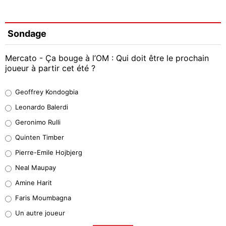
Sondage
Mercato - Ça bouge à l’OM : Qui doit être le prochain
joueur à partir cet été ?
Geoffrey Kondogbia
Geoffrey Kondogbia
38%
Leonardo Balerdi
Leonardo Balerdi
Geronimo Rulli
32%
Quinten Timber
Geronimo Rulli
Pierre-Emile Hojbjerg
4%
Neal Maupay
Quinten Timber
Amine Harit
1%
Faris Moumbagna
Pierre-Emile Hojbjerg
Un autre joueur
9%