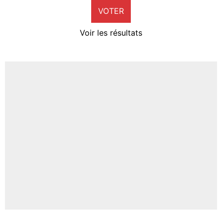
VOTER
Neal Maupay
4%
Voir les résultats
Amine Harit
3%
Faris Moumbagna
5%
Un autre joueur
5%
1483 personnes ont participé aux votes.