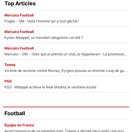
Top Articles
Mercato Football
Pogba - OM : Voilà l'homme qui a tout gâché !
Mercato Football
Kylian Mbappé, un transfert obligatoire cet été ?
Mercato Football
Mercato - OM - «Dès que je prends un club, je t’appellerai» : La promesse de Marcelino au moment de claquer la porte
Tennis
Victime de racisme contre Murray, Kyrgios pousse un énorme coup de gueule !
PSG
PSG : Mbappé achève le Real Madrid, le vestiaire exulte
Football
Équipe de France
Avant l’annonce de sa première liste, Zidane a décidé d’accueillir une nouvelle tête en équipe de France