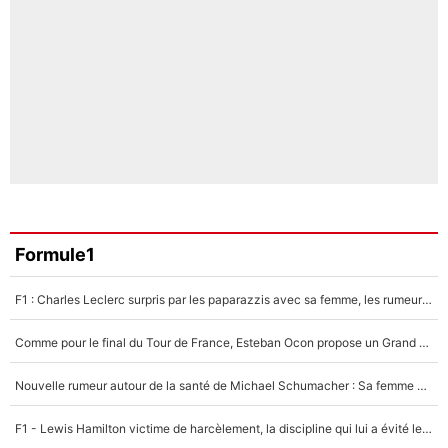
Formule1
F1 : Charles Leclerc surpris par les paparazzis avec sa femme, les rumeurs étaient vraies !
Comme pour le final du Tour de France, Esteban Ocon propose un Grand Prix de Formule 1 à Paris : «Autour de l’Arc de Triomphe, ce serait génial» !
Nouvelle rumeur autour de la santé de Michael Schumacher : Sa femme Corinna sort du silence
F1 - Lewis Hamilton victime de harcèlement, la discipline qui lui a évité le pire : «J'aurais probablement mal tourné»