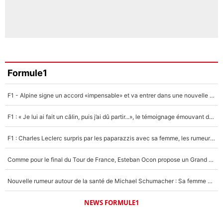
Formule1
F1 - Alpine signe un accord «impensable» et va entrer dans une nouvelle dimension : Grande nouvelle pour Pierre Gasly !
F1 : « Je lui ai fait un câlin, puis j’ai dû partir...», le témoignage émouvant de Max Verstappen sur sa fille
F1 : Charles Leclerc surpris par les paparazzis avec sa femme, les rumeurs étaient vraies !
Comme pour le final du Tour de France, Esteban Ocon propose un Grand Prix de Formule 1 à Paris : «Autour de l’Arc de Triomphe, ce serait génial» !
Nouvelle rumeur autour de la santé de Michael Schumacher : Sa femme Corinna sort du silence
NEWS FORMULE1