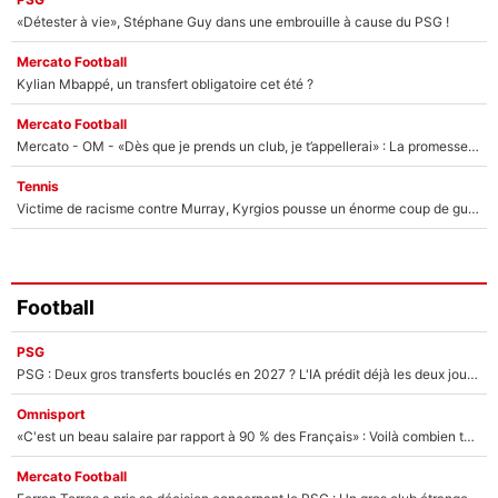
«Détester à vie», Stéphane Guy dans une embrouille à cause du PSG !
Mercato Football
Kylian Mbappé, un transfert obligatoire cet été ?
Mercato Football
Mercato - OM - «Dès que je prends un club, je t’appellerai» : La promesse de Marcelino au moment de claquer la porte
Tennis
Victime de racisme contre Murray, Kyrgios pousse un énorme coup de gueule !
Football
PSG
PSG : Deux gros transferts bouclés en 2027 ? L'IA prédit déjà les deux joueurs qui pourraient rejoindre Luis Enrique !
Omnisport
«C'est un beau salaire par rapport à 90 % des Français» : Voilà combien touchait Nelson Monfort sur France Télévisions avant de rejoindre CNews
Mercato Football