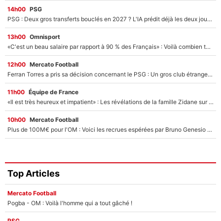
14h00
PSG
PSG : Deux gros transferts bouclés en 2027 ? L'IA prédit déjà les deux joueurs qui pourraient rejoindre Luis Enrique !
13h00
Omnisport
«C'est un beau salaire par rapport à 90 % des Français» : Voilà combien touchait Nelson Monfort sur France Télévisions avant de rejoindre CNews
12h00
Mercato Football
Ferran Torres a pris sa décision concernant le PSG : Un gros club étranger prêt à relancer le feuilleton pour la signature du champion du monde 2026 !
11h00
Équipe de France
«Il est très heureux et impatient» : Les révélations de la famille Zidane sur sa prise de pouvoir en équipe de France !
10h00
Mercato Football
Plus de 100M€ pour l'OM : Voici les recrues espérées par Bruno Genesio et Grégory Lorenzi après l’opération dégraissage
Top Articles
Mercato Football
Pogba - OM : Voilà l'homme qui a tout gâché !
PSG