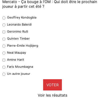
Mercato - Ça bouge à l’OM : Qui doit être le prochain
joueur à partir cet été ?
Geoffrey Kondogbia
Geoffrey Kondogbia
38%
Leonardo Balerdi
Leonardo Balerdi
Geronimo Rulli
32%
Quinten Timber
Geronimo Rulli
Pierre-Emile Hojbjerg
5%
Neal Maupay
Quinten Timber
Amine Harit
1%
Faris Moumbagna
Pierre-Emile Hojbjerg
Un autre joueur
9%
VOTER
Neal Maupay
4%
Voir les résultats
Amine Harit
3%