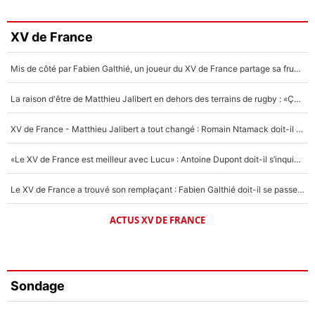
XV de France
Mis de côté par Fabien Galthié, un joueur du XV de France partage sa frustration : «ils ne me l’ont pas dit tout de suite»
La raison d'être de Matthieu Jalibert en dehors des terrains de rugby : «Ça m'atteint autant que si tu touches à un membre de ma famille»
XV de France - Matthieu Jalibert a tout changé : Romain Ntamack doit-il s’inquiéter pour sa place à un an de la Coupe du monde ?
«Le XV de France est meilleur avec Lucu» : Antoine Dupont doit-il s’inquiéter pour sa place ?
Le XV de France a trouvé son remplaçant : Fabien Galthié doit-il se passer d'Antoine Dupont ?
ACTUS XV DE FRANCE
Sondage