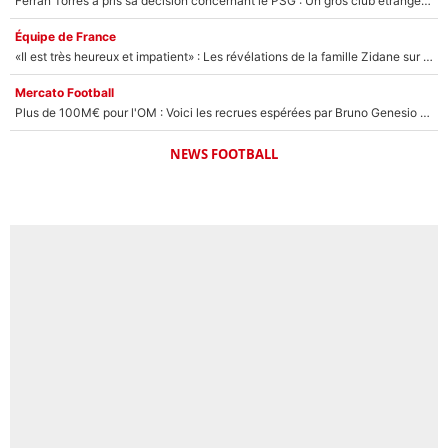
Ferran Torres a pris sa décision concernant le PSG : Un gros club étranger prêt à relancer le feuilleton pour la signature du champion du monde 2026 !
Équipe de France
«Il est très heureux et impatient» : Les révélations de la famille Zidane sur sa prise de pouvoir en équipe de France !
Mercato Football
Plus de 100M€ pour l'OM : Voici les recrues espérées par Bruno Genesio et Grégory Lorenzi après l’opération dégraissage
NEWS FOOTBALL