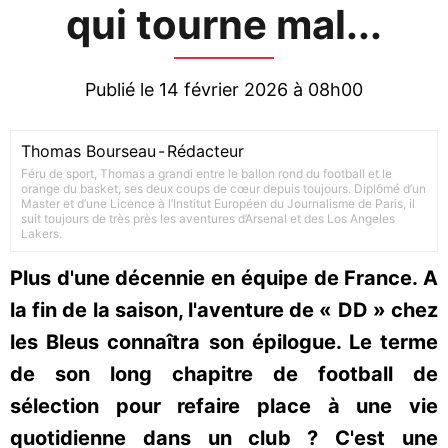
qui tourne mal...
Publié le 14 février 2026 à 08h00
Thomas Bourseau
-
Rédacteur
Féru de sport, Thomas a grandi entre le ballon rond du football et le
orange du basket, ses deux coups de cœur depuis toujours. Diplômé d’un
Master et d’une Licence à l’Institut Européen du Journalisme de Paris, il
suit toujours de très près les aventures d’Arsenal et des Los Angeles
Lakers.
Plus d'une décennie en équipe de France. A
la fin de la saison, l'aventure de « DD » chez
les Bleus connaîtra son épilogue. Le terme
de son long chapitre de football de
sélection pour refaire place à une vie
quotidienne dans un club ? C'est une