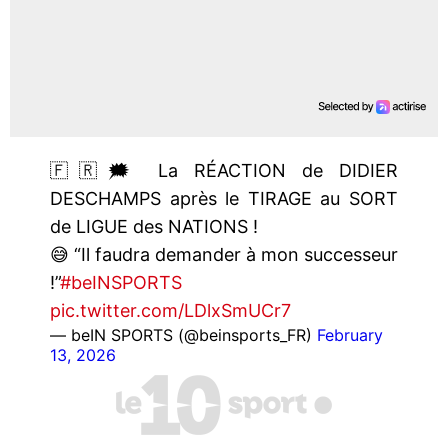
🇫🇷🗯️ La RÉACTION de DIDIER
DESCHAMPS après le TIRAGE au SORT
de LIGUE des NATIONS !
😅 “Il faudra demander à mon successeur
!”
#beINSPORTS
pic.twitter.com/LDlxSmUCr7
— beIN SPORTS (@beinsports_FR)
February
13, 2026