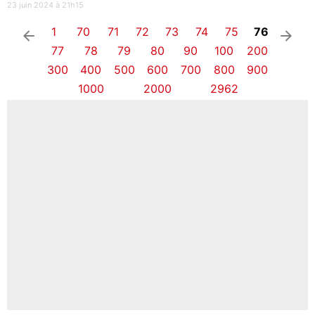
23 juin 2024 à 21h15
1
70
71
72
73
74
75
76
arrow_left
arrow_right
77
78
79
80
90
100
200
300
400
500
600
700
800
900
1000
2000
2962