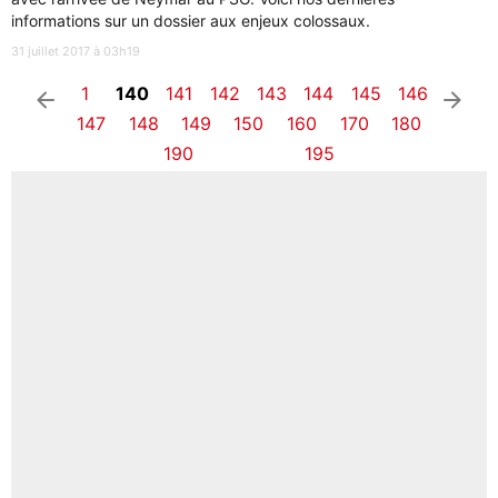
informations sur un dossier aux enjeux colossaux.
31 juillet 2017 à 03h19
1
140
141
142
143
144
145
146
arrow_left
arrow_right
147
148
149
150
160
170
180
190
195