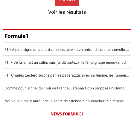
4%
Voir les résultats
Amine Harit
3%
Faris Moumbagna
Formule1
5%
F1 - Alpine signe un accord «impensable» et va entrer dans une nouvelle dimension : Grande nouvelle pour Pierre Gasly !
Un autre joueur
5%
F1 : « Je lui ai fait un câlin, puis j’ai dû partir...», le témoignage émouvant de Max Verstappen sur sa fille
1540 personnes ont participé aux votes.
F1 : Charles Leclerc surpris par les paparazzis avec sa femme, les rumeurs étaient vraies !
Comme pour le final du Tour de France, Esteban Ocon propose un Grand Prix de Formule 1 à Paris : «Autour de l’Arc de Triomphe, ce serait génial» !
Nouvelle rumeur autour de la santé de Michael Schumacher : Sa femme Corinna sort du silence
NEWS FORMULE1