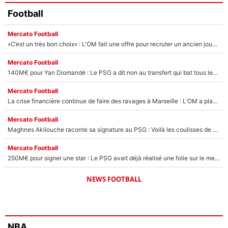
Football
Mercato Football
«C’est un très bon choix» : L'OM fait une offre pour recruter un ancien joueur du PSG... et c'est validé dans l'After Foot !
Mercato Football
140M€ pour Yan Diomandé : Le PSG a dit non au transfert qui bat tous les records sur le mercato
Mercato Football
La crise financière continue de faire des ravages à Marseille : L’OM a placé 12 joueurs sur le marché des transferts… et ça pourrait lui rapporter près de 100M€ !
Mercato Football
Maghnes Akliouche raconte sa signature au PSG : Voilà les coulisses de son transfert de rêve à 50M€
Mercato Football
250M€ pour signer une star : Le PSG avait déjà réalisé une folie sur le mercato bien avant Neymar !
NEWS FOOTBALL
NBA