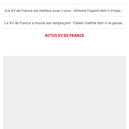
«Le XV de France est meilleur avec Lucu» : Antoine Dupont doit-il s’inquiéter pour sa place ?
Le XV de France a trouvé son remplaçant : Fabien Galthié doit-il se passer d'Antoine Dupont ?
ACTUS XV DE FRANCE