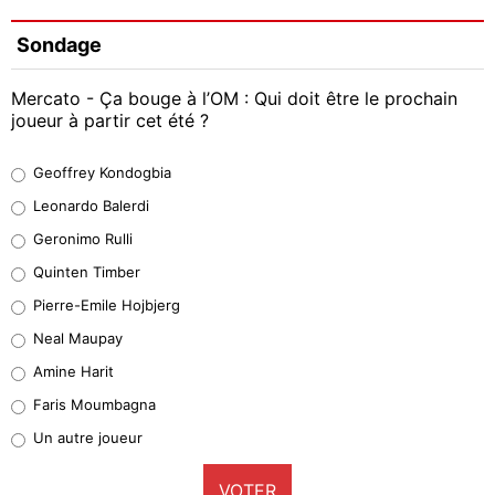
Sondage
Mercato - Ça bouge à l’OM : Qui doit être le prochain
joueur à partir cet été ?
Geoffrey Kondogbia
Geoffrey Kondogbia
38%
Leonardo Balerdi
Leonardo Balerdi
Geronimo Rulli
32%
Quinten Timber
Geronimo Rulli
Pierre-Emile Hojbjerg
5%
Neal Maupay
Quinten Timber
Amine Harit
1%
Faris Moumbagna
Pierre-Emile Hojbjerg
Un autre joueur
9%
VOTER
Neal Maupay