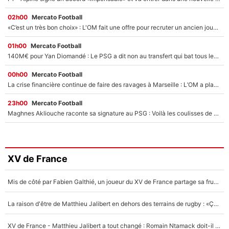
02h00
Mercato Football
«C’est un très bon choix» : L'OM fait une offre pour recruter un ancien joueur du PSG... et c'est validé dans l'After Foot !
01h00
Mercato Football
140M€ pour Yan Diomandé : Le PSG a dit non au transfert qui bat tous les records sur le mercato
00h00
Mercato Football
La crise financière continue de faire des ravages à Marseille : L’OM a placé 12 joueurs sur le marché des transferts… et ça pourrait lui rapporter près de 100M€ !
23h00
Mercato Football
Maghnes Akliouche raconte sa signature au PSG : Voilà les coulisses de son transfert de rêve à 50M€
XV de France
Mis de côté par Fabien Galthié, un joueur du XV de France partage sa frustration : «ils ne me l’ont pas dit tout de suite»
La raison d'être de Matthieu Jalibert en dehors des terrains de rugby : «Ça m'atteint autant que si tu touches à un membre de ma famille»
XV de France - Matthieu Jalibert a tout changé : Romain Ntamack doit-il s’inquiéter pour sa place à un an de la Coupe du monde ?