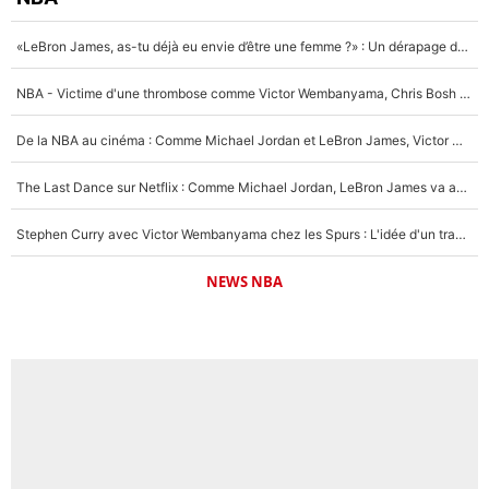
«LeBron James, as-tu déjà eu envie d’être une femme ?» : Un dérapage de Donald Trump sur la superstar de la NBA refait surface
NBA - Victime d'une thrombose comme Victor Wembanyama, Chris Bosh prévient le Français des risques sur sa santé : «J’ai failli mourir sur le coup et j’ai été ramené à la vie»
De la NBA au cinéma : Comme Michael Jordan et LeBron James, Victor Wembanyama rêve d'une carrière d'acteur !
The Last Dance sur Netflix : Comme Michael Jordan, LeBron James va avoir le droit à sa série !
Stephen Curry avec Victor Wembanyama chez les Spurs : L'idée d'un trade historique est lancée en NBA !
NEWS NBA