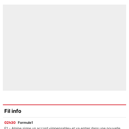
Fil info
02h30
Formule1
F1 - Alpine signe un accord «impensable» et va entrer dans une nouvelle dimension : Grande nouvelle pour Pierre Gasly !