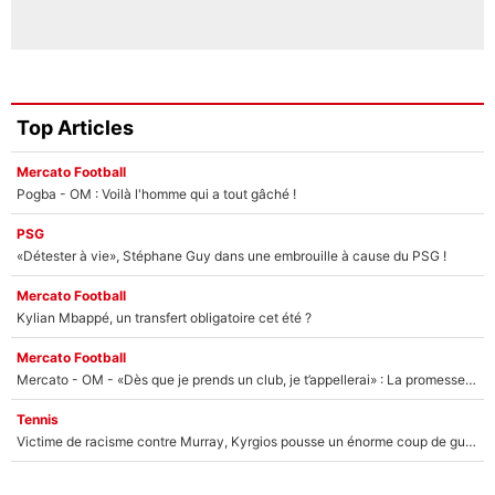
Top Articles
Mercato Football
Pogba - OM : Voilà l'homme qui a tout gâché !
PSG
«Détester à vie», Stéphane Guy dans une embrouille à cause du PSG !
Mercato Football
Kylian Mbappé, un transfert obligatoire cet été ?
Mercato Football
Mercato - OM - «Dès que je prends un club, je t’appellerai» : La promesse de Marcelino au moment de claquer la porte
Tennis
Victime de racisme contre Murray, Kyrgios pousse un énorme coup de gueule !