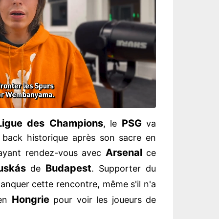
Ligue des Champions
PSG
, le
va
o back historique après son sacre en
Arsenal
e ayant rendez-vous avec
ce
uskás
Budapest
de
. Supporter du
anquer cette rencontre, même s'il n'a
Hongrie
 en
pour voir les joueurs de