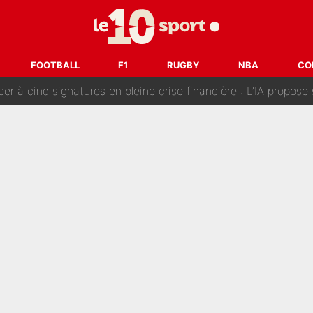
fort sur CNews, un ancien journaliste de France Télévisions relance la 
dej Pogacar : Le transfert qui effraie le peloton, «c’est la 
FOOTBALL
F1
RUGBY
NBA
CO
nq signatures en pleine crise financière : L’IA propose sept noms à l’OM po
reur» : Nouveau sélectionneur des Bleus, Zinédine Zidane s’était imaginé un av
 autre chroniqueur de L’EQUIPE du Soir : «Pendant un moment, je ne les 