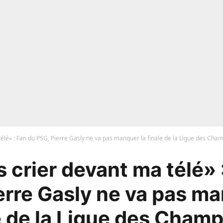
télé» : Fan du PSG, Pierre Gasly ne va pas manquer la finale de la Ligue des Cham
s crier devant ma télé» 
erre Gasly ne va pas ma
e de la Ligue des Champ