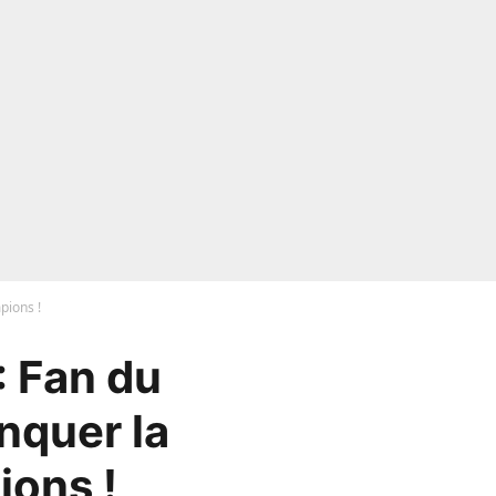
pions !
: Fan du
nquer la
ions !