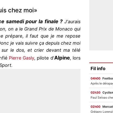
uis chez moi»
e samedi pour la finale ?
J'aurais
bon, on a le Grand Prix de Monaco qui
 me prépare, il faut que je me repose
Donc je vais suivre ça depuis chez moi
sur le dos, et crier devant ma télé
Alpine
onfié
Pierre Gasly
, pilote d'
, lors
port.
Fil info
04h00
Footbal
02h30
Cyclis
02h00
Mercat