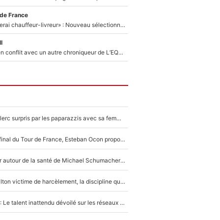
 de France
«Plus grand, je ferai chauffeur-livreur» : Nouveau sélectionneur des Bleus, Zinédine Zidane s’était imaginé un avenir très différent lorsqu'il était enfant
l
Johan Micoud en conflit avec un autre chroniqueur de L’EQUIPE du Soir : «Pendant un moment, je ne les ai pas remis ensemble dans l'émission»
F1 : Charles Leclerc surpris par les paparazzis avec sa femme, les rumeurs étaient vraies !
Comme pour le final du Tour de France, Esteban Ocon propose un Grand Prix de Formule 1 à Paris : «Autour de l’Arc de Triomphe, ce serait génial» !
Nouvelle rumeur autour de la santé de Michael Schumacher : Sa femme Corinna sort du silence
F1 - Lewis Hamilton victime de harcèlement, la discipline qui lui a évité le pire : «J'aurais probablement mal tourné»
Lewis Hamilton : Le talent inattendu dévoilé sur les réseaux sociaux qui a impressionné Kim Kardashian pendant leurs vacances en amoureux !