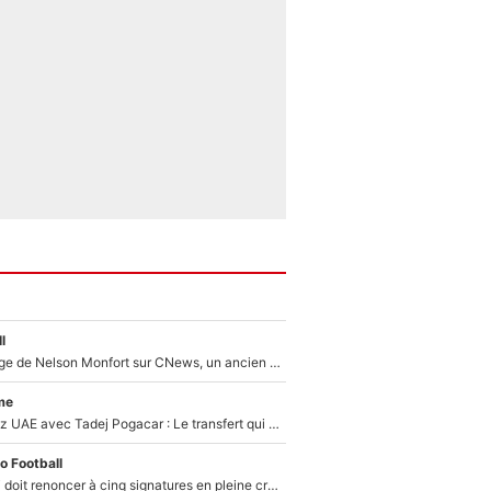
l
Après le dérapage de Nelson Monfort sur CNews, un ancien journaliste de France Télévisions relance la polémique sur les incendies en Gironde
me
Paul Seixas chez UAE avec Tadej Pogacar : Le transfert qui effraie le peloton, «c’est la pire des choses qui puisse arriver»
o Football
Grégory Lorenzi doit renoncer à cinq signatures en pleine crise financière : L’IA propose sept noms à l’OM pour un mercato réussi... à seulement 5M€ !