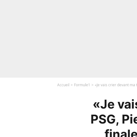
Accueil
Formule1
«Je vais crier devant ma 
«Je vai
PSG, Pi
final