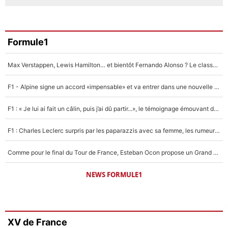
Formule1
Max Verstappen, Lewis Hamilton… et bientôt Fernando Alonso ? Le classement des pilotes les mieux payés en Formule 1 risque de changer !
F1 - Alpine signe un accord «impensable» et va entrer dans une nouvelle dimension : Grande nouvelle pour Pierre Gasly !
F1 : « Je lui ai fait un câlin, puis j’ai dû partir...», le témoignage émouvant de Max Verstappen sur sa fille
F1 : Charles Leclerc surpris par les paparazzis avec sa femme, les rumeurs étaient vraies !
Comme pour le final du Tour de France, Esteban Ocon propose un Grand Prix de Formule 1 à Paris : «Autour de l’Arc de Triomphe, ce serait génial» !
NEWS FORMULE1
XV de France