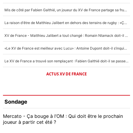
Mis de côté par Fabien Galthié, un joueur du XV de France partage sa frustration : «ils ne me l’ont pas dit tout de suite»
La raison d'être de Matthieu Jalibert en dehors des terrains de rugby : «Ça m'atteint autant que si tu touches à un membre de ma famille»
XV de France - Matthieu Jalibert a tout changé : Romain Ntamack doit-il s’inquiéter pour sa place à un an de la Coupe du monde ?
«Le XV de France est meilleur avec Lucu» : Antoine Dupont doit-il s’inquiéter pour sa place ?
Le XV de France a trouvé son remplaçant : Fabien Galthié doit-il se passer d'Antoine Dupont ?
ACTUS XV DE FRANCE
Sondage
Mercato - Ça bouge à l’OM : Qui doit être le prochain
joueur à partir cet été ?
Geoffrey Kondogbia