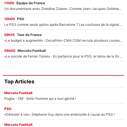
11h00
Équipe de France
Un documentaire avec Zinedine Zidane : Comme Jean-Jacques Goldman et Mylène Farmer, le nouveau sélectionneur de l'équipe de France a recalé une journaliste très connue
10h00
PSG
Le PSG comme seule option après Barcelone ? Les coulisses de la signature historique de Lionel Messi sont révélées au grand jour !
09h15
Tour de France
«Le budget a augmenté» : Decathlon-CMA CGM recrute plusieurs coureurs pour offrir à Paul Seixas une équipe pour gagner le Tour de France 2027
09h00
Mercato Football
«Le suicide de Ferran Torres» : En partance pour le PSG, le héros de la finale de la Coupe du monde s'attire les foudres de la presse espagnole !
Top Articles
Mercato Football
Pogba - OM : Voilà l'homme qui a tout gâché !
PSG
«Détester à vie», Stéphane Guy dans une embrouille à cause du PSG !
Mercato Football