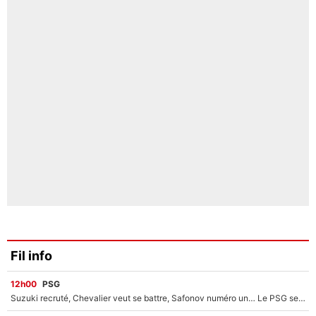
Fil info
12h00
PSG
Suzuki recruté, Chevalier veut se battre, Safonov numéro un… Le PSG se lance encore dans un gros chantier pour le poste de gardien de but