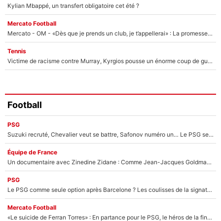
Kylian Mbappé, un transfert obligatoire cet été ?
Mercato Football
Mercato - OM - «Dès que je prends un club, je t’appellerai» : La promesse de Marcelino au moment de claquer la porte
Tennis
Victime de racisme contre Murray, Kyrgios pousse un énorme coup de gueule !
Football
PSG
Suzuki recruté, Chevalier veut se battre, Safonov numéro un… Le PSG se lance encore dans un gros chantier pour le poste de gardien de but
Équipe de France
Un documentaire avec Zinedine Zidane : Comme Jean-Jacques Goldman et Mylène Farmer, le nouveau sélectionneur de l'équipe de France a recalé une journaliste très connue
PSG
Le PSG comme seule option après Barcelone ? Les coulisses de la signature historique de Lionel Messi sont révélées au grand jour !
Mercato Football
«Le suicide de Ferran Torres» : En partance pour le PSG, le héros de la finale de la Coupe du monde s'attire les foudres de la presse espagnole !