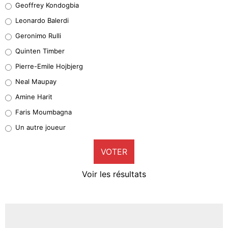
Geoffrey Kondogbia
38%
Leonardo Balerdi
Leonardo Balerdi
Geronimo Rulli
32%
Quinten Timber
Geronimo Rulli
Pierre-Emile Hojbjerg
5%
Neal Maupay
Quinten Timber
Amine Harit
1%
Faris Moumbagna
Pierre-Emile Hojbjerg
Un autre joueur
9%
VOTER
Neal Maupay
4%
Voir les résultats
Amine Harit
3%
Faris Moumbagna
4%