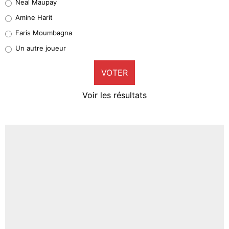
Neal Maupay
Quinten Timber
Amine Harit
1%
Faris Moumbagna
Pierre-Emile Hojbjerg
Un autre joueur
9%
VOTER
Neal Maupay
4%
Voir les résultats
Amine Harit
3%
Faris Moumbagna
4%
Un autre joueur
5%
1620 personnes ont participé aux votes.