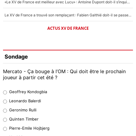
«Le XV de France est meilleur avec Lucu» : Antoine Dupont doit-il s’inquiéter pour sa place ?
Le XV de France a trouvé son remplaçant : Fabien Galthié doit-il se passer d'Antoine Dupont ?
ACTUS XV DE FRANCE
Sondage
Mercato - Ça bouge à l’OM : Qui doit être le prochain
joueur à partir cet été ?
Geoffrey Kondogbia
Geoffrey Kondogbia
38%
Leonardo Balerdi
Leonardo Balerdi
Geronimo Rulli
32%
Quinten Timber
Geronimo Rulli
Pierre-Emile Hojbjerg
5%