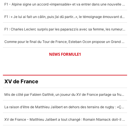
F1 - Alpine signe un accord «impensable» et va entrer dans une nouvelle dimension : Grande nouvelle pour Pierre Gasly !
F1 : « Je lui ai fait un câlin, puis j’ai dû partir...», le témoignage émouvant de Max Verstappen sur sa fille
F1 : Charles Leclerc surpris par les paparazzis avec sa femme, les rumeurs étaient vraies !
Comme pour le final du Tour de France, Esteban Ocon propose un Grand Prix de Formule 1 à Paris : «Autour de l’Arc de Triomphe, ce serait génial» !
NEWS FORMULE1
XV de France
Mis de côté par Fabien Galthié, un joueur du XV de France partage sa frustration : «ils ne me l’ont pas dit tout de suite»
La raison d'être de Matthieu Jalibert en dehors des terrains de rugby : «Ça m'atteint autant que si tu touches à un membre de ma famille»
XV de France - Matthieu Jalibert a tout changé : Romain Ntamack doit-il s’inquiéter pour sa place à un an de la Coupe du monde ?