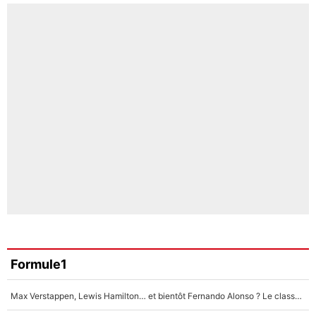
Formule1
Max Verstappen, Lewis Hamilton… et bientôt Fernando Alonso ? Le classement des pilotes les mieux payés en Formule 1 risque de changer !