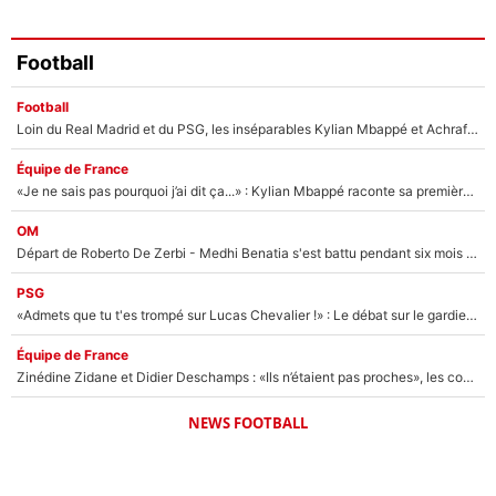
Football
Football
Loin du Real Madrid et du PSG, les inséparables Kylian Mbappé et Achraf Hakimi changent d'équipe le temps d'une journée !
Équipe de France
«Je ne sais pas pourquoi j’ai dit ça...» : Kylian Mbappé raconte sa première rencontre avec Zinédine Zidane (et c’est très drôle)
OM
Départ de Roberto De Zerbi - Medhi Benatia s'est battu pendant six mois pour le retenir à l'OM, le PSG a été le naufrage de trop : «Je pars avec toi»
PSG
«Admets que tu t'es trompé sur Lucas Chevalier !» : Le débat sur le gardien du PSG vire au clash à l'After Foot
Équipe de France
Zinédine Zidane et Didier Deschamps : «Ils n’étaient pas proches», les confidences d’un membre de l’équipe de France 1998 sur leur relation spéciale
NEWS FOOTBALL