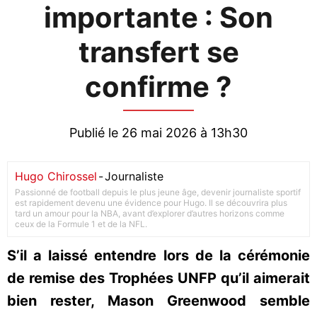
importante : Son
transfert se
confirme ?
Publié le 26 mai 2026 à 13h30
Hugo Chirossel
-
Journaliste
Passionné de football depuis le plus jeune âge, devenir journaliste sportif
est rapidement devenu une évidence pour Hugo. Il se découvrira plus
tard un amour pour la NBA, avant d’explorer d’autres horizons comme
ceux de la Formule 1 et de la NFL.
S’il a laissé entendre lors de la cérémonie
de remise des Trophées UNFP qu’il aimerait
bien rester, Mason Greenwood semble