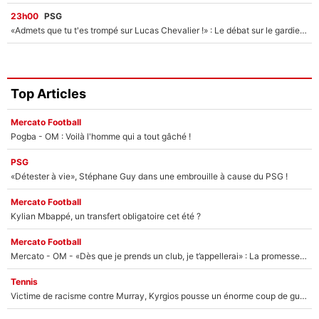
23h00
PSG
«Admets que tu t'es trompé sur Lucas Chevalier !» : Le débat sur le gardien du PSG vire au clash à l'After Foot
Top Articles
Mercato Football
Pogba - OM : Voilà l'homme qui a tout gâché !
PSG
«Détester à vie», Stéphane Guy dans une embrouille à cause du PSG !
Mercato Football
Kylian Mbappé, un transfert obligatoire cet été ?
Mercato Football
Mercato - OM - «Dès que je prends un club, je t’appellerai» : La promesse de Marcelino au moment de claquer la porte
Tennis
Victime de racisme contre Murray, Kyrgios pousse un énorme coup de gueule !