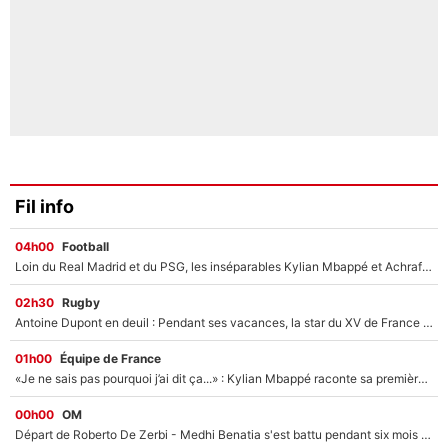
Fil info
04h00
Football
Loin du Real Madrid et du PSG, les inséparables Kylian Mbappé et Achraf Hakimi changent d'équipe le temps d'une journée !
02h30
Rugby
Antoine Dupont en deuil : Pendant ses vacances, la star du XV de France a perdu sa grand-mère
01h00
Équipe de France
«Je ne sais pas pourquoi j’ai dit ça...» : Kylian Mbappé raconte sa première rencontre avec Zinédine Zidane (et c’est très drôle)
00h00
OM
Départ de Roberto De Zerbi - Medhi Benatia s'est battu pendant six mois pour le retenir à l'OM, le PSG a été le naufrage de trop : «Je pars avec toi»