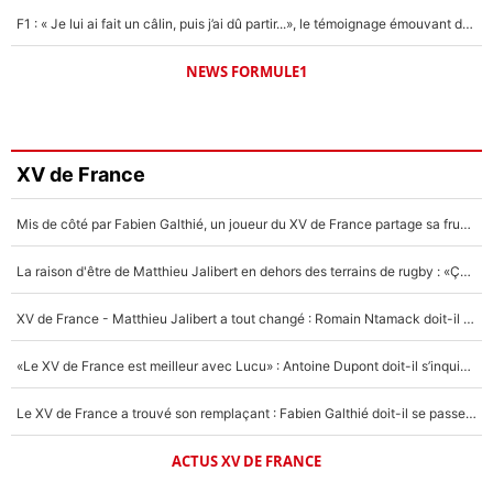
F1 : « Je lui ai fait un câlin, puis j’ai dû partir...», le témoignage émouvant de Max Verstappen sur sa fille
NEWS FORMULE1
XV de France
Mis de côté par Fabien Galthié, un joueur du XV de France partage sa frustration : «ils ne me l’ont pas dit tout de suite»
La raison d'être de Matthieu Jalibert en dehors des terrains de rugby : «Ça m'atteint autant que si tu touches à un membre de ma famille»
XV de France - Matthieu Jalibert a tout changé : Romain Ntamack doit-il s’inquiéter pour sa place à un an de la Coupe du monde ?
«Le XV de France est meilleur avec Lucu» : Antoine Dupont doit-il s’inquiéter pour sa place ?
Le XV de France a trouvé son remplaçant : Fabien Galthié doit-il se passer d'Antoine Dupont ?
ACTUS XV DE FRANCE