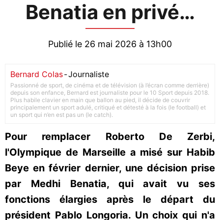
Benatia en privé…
Publié le 26 mai 2026 à 13h00
Bernard Colas
-
Journaliste
Passionné de sport, de cinéma et de télévision (à l’écran comme derrière)
depuis son enfance, Bernard est journaliste pour le 10 Sport depuis 2018.
Plus habile clavier en main que ballon au pied, il décide de couvrir
principalement un sport adulé, critiqué et détesté à la fois (le football) et
un sport qui n’en est pas un (le catch).
Pour remplacer Roberto De Zerbi,
l'Olympique de Marseille a misé sur Habib
Beye en février dernier, une décision prise
par Medhi Benatia, qui avait vu ses
fonctions élargies après le départ du
président Pablo Longoria. Un choix qui n'a