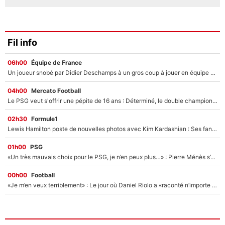
Fil info
06h00
Équipe de France
Un joueur snobé par Didier Deschamps à un gros coup à jouer en équipe de France : Zinedine Zidane a trouvé son numéro 9 ?
04h00
Mercato Football
Le PSG veut s'offrir une pépite de 16 ans : Déterminé, le double champion d'Europe en titre est prêt à lâcher 40M€ pour celui que l'on compare déjà à Vinicius Jr !
02h30
Formule1
Lewis Hamilton poste de nouvelles photos avec Kim Kardashian : Ses fans le voient déjà redevenir champion du monde de F1 grâce à elle !
01h00
PSG
«Un très mauvais choix pour le PSG, je n’en peux plus…» : Pierre Ménès s’est complètement trompé avec Luis Enrique et ces déclarations le prouvent !
00h00
Football
«Je m’en veux terriblement» : Le jour où Daniel Riolo a «raconté n’importe quoi» dans l'After Foot !