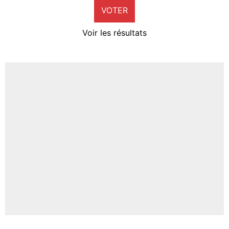
VOTER
Neal Maupay
4%
Voir les résultats
Amine Harit
3%
Faris Moumbagna
4%
Un autre joueur
5%
1711 personnes ont participé aux votes.