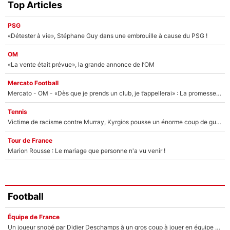
Top Articles
PSG
«Détester à vie», Stéphane Guy dans une embrouille à cause du PSG !
OM
«La vente était prévue», la grande annonce de l’OM
Mercato Football
Mercato - OM - «Dès que je prends un club, je t’appellerai» : La promesse de Marcelino au moment de claquer la porte
Tennis
Victime de racisme contre Murray, Kyrgios pousse un énorme coup de gueule !
Tour de France
Marion Rousse : Le mariage que personne n'a vu venir !
Football
Équipe de France
Un joueur snobé par Didier Deschamps à un gros coup à jouer en équipe de France : Zinedine Zidane a trouvé son numéro 9 ?