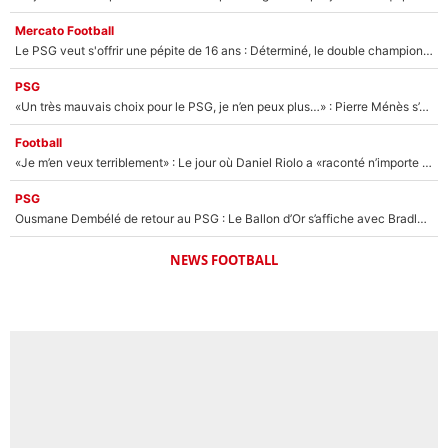
Mercato Football
Le PSG veut s'offrir une pépite de 16 ans : Déterminé, le double champion d'Europe en titre est prêt à lâcher 40M€ pour celui que l'on compare déjà à Vinicius Jr !
PSG
«Un très mauvais choix pour le PSG, je n’en peux plus…» : Pierre Ménès s’est complètement trompé avec Luis Enrique et ces déclarations le prouvent !
Football
«Je m’en veux terriblement» : Le jour où Daniel Riolo a «raconté n’importe quoi» dans l'After Foot !
PSG
Ousmane Dembélé de retour au PSG : Le Ballon d’Or s’affiche avec Bradley Barcola en plein cœur du feuilleton sur son départ !
NEWS FOOTBALL