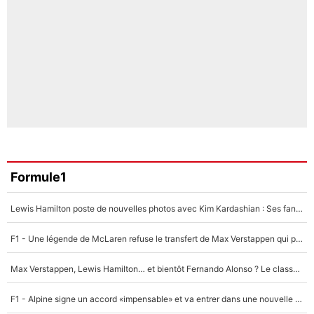
Formule1
Lewis Hamilton poste de nouvelles photos avec Kim Kardashian : Ses fans le voient déjà redevenir champion du monde de F1 grâce à elle !
F1 - Une légende de McLaren refuse le transfert de Max Verstappen qui pourrait «faire des vagues» et plomber l'ambiance dans l'équipe
Max Verstappen, Lewis Hamilton… et bientôt Fernando Alonso ? Le classement des pilotes les mieux payés en Formule 1 risque de changer !
F1 - Alpine signe un accord «impensable» et va entrer dans une nouvelle dimension : Grande nouvelle pour Pierre Gasly !