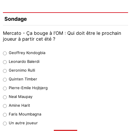
Sondage
Mercato - Ça bouge à l’OM : Qui doit être le prochain
joueur à partir cet été ?
Geoffrey Kondogbia
Geoffrey Kondogbia
38%
Leonardo Balerdi
Leonardo Balerdi
Geronimo Rulli
32%
Quinten Timber
Geronimo Rulli
Pierre-Emile Hojbjerg
5%
Neal Maupay
Quinten Timber
Amine Harit
1%
Faris Moumbagna
Pierre-Emile Hojbjerg
Un autre joueur
9%