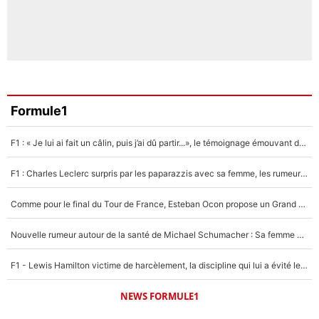
Formule1
F1 : « Je lui ai fait un câlin, puis j’ai dû partir...», le témoignage émouvant de Max Verstappen sur sa fille
F1 : Charles Leclerc surpris par les paparazzis avec sa femme, les rumeurs étaient vraies !
Comme pour le final du Tour de France, Esteban Ocon propose un Grand Prix de Formule 1 à Paris : «Autour de l’Arc de Triomphe, ce serait génial» !
Nouvelle rumeur autour de la santé de Michael Schumacher : Sa femme Corinna sort du silence
F1 - Lewis Hamilton victime de harcèlement, la discipline qui lui a évité le pire : «J'aurais probablement mal tourné»
NEWS FORMULE1