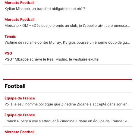
Mercato Football
Kylian Mbappé, un transfert obligatoire cet été ?
Mercato Football
Mercato - OM - «Dès que je prends un club, je t’appellerai» : La promesse de Marcelino au moment de claquer la porte
Tennis
Victime de racisme contre Murray, Kyrgios pousse un énorme coup de gueule !
PSG
PSG : Mbappé achève le Real Madrid, le vestiaire exulte
Football
Équipe de France
Voilà le seul homme politique que Zinedine Zidane a accepté dans son entourage : «Je garde un très bon souvenir de lui»
Équipe de France
Franck Ribéry a osé s'attaquer à Zinedine Zidane en équipe de France : «Je n'aurais jamais fait ça»
Mercato Football