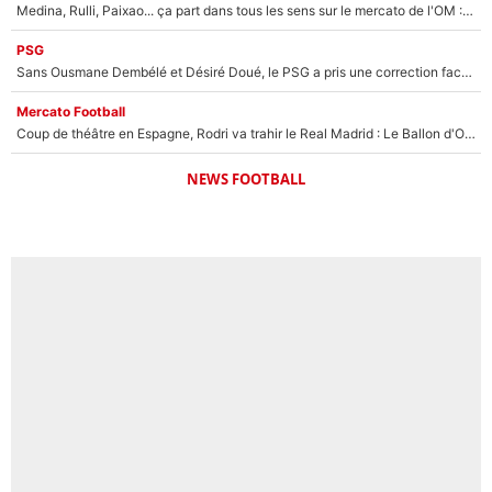
Medina, Rulli, Paixao... ça part dans tous les sens sur le mercato de l'OM : Frank McCourt va enfin récupérer l'argent qu'il attend ?
PSG
Sans Ousmane Dembélé et Désiré Doué, le PSG a pris une correction face à Majorque : Luis Enrique attend avec impatience des renforts !
Mercato Football
Coup de théâtre en Espagne, Rodri va trahir le Real Madrid : Le Ballon d'Or a choisi de signer au FC Barcelone !
NEWS FOOTBALL