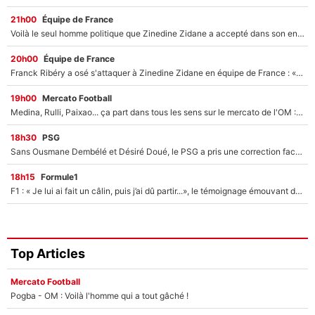
21h00
Équipe de France
Voilà le seul homme politique que Zinedine Zidane a accepté dans son entourage : «Je garde un très bon souvenir de lui»
20h00
Équipe de France
Franck Ribéry a osé s'attaquer à Zinedine Zidane en équipe de France : «Je n'aurais jamais fait ça»
19h00
Mercato Football
Medina, Rulli, Paixao... ça part dans tous les sens sur le mercato de l'OM : Frank McCourt va enfin récupérer l'argent qu'il attend ?
18h30
PSG
Sans Ousmane Dembélé et Désiré Doué, le PSG a pris une correction face à Majorque : Luis Enrique attend avec impatience des renforts !
18h15
Formule1
F1 : « Je lui ai fait un câlin, puis j’ai dû partir...», le témoignage émouvant de Max Verstappen sur sa fille
Top Articles
Mercato Football
Pogba - OM : Voilà l'homme qui a tout gâché !