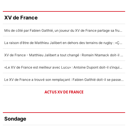
XV de France
Mis de côté par Fabien Galthié, un joueur du XV de France partage sa frustration : «ils ne me l’ont pas dit tout de suite»
La raison d'être de Matthieu Jalibert en dehors des terrains de rugby : «Ça m'atteint autant que si tu touches à un membre de ma famille»
XV de France - Matthieu Jalibert a tout changé : Romain Ntamack doit-il s’inquiéter pour sa place à un an de la Coupe du monde ?
«Le XV de France est meilleur avec Lucu» : Antoine Dupont doit-il s’inquiéter pour sa place ?
Le XV de France a trouvé son remplaçant : Fabien Galthié doit-il se passer d'Antoine Dupont ?
ACTUS XV DE FRANCE
Sondage