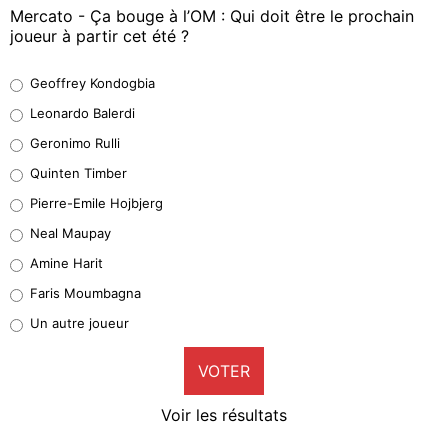
Mercato - Ça bouge à l’OM : Qui doit être le prochain
joueur à partir cet été ?
Geoffrey Kondogbia
Geoffrey Kondogbia
38%
Leonardo Balerdi
Leonardo Balerdi
Geronimo Rulli
32%
Quinten Timber
Geronimo Rulli
Pierre-Emile Hojbjerg
5%
Neal Maupay
Quinten Timber
Amine Harit
1%
Faris Moumbagna
Pierre-Emile Hojbjerg
Un autre joueur
9%
VOTER
Neal Maupay
4%
Voir les résultats
Amine Harit