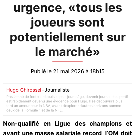
urgence, «tous les
joueurs sont
potentiellement sur
le marché»
Publié le 21 mai 2026 à 18h15
Hugo Chirossel
-
Journaliste
Passionné de football depuis le plus jeune âge, devenir journaliste sportif
est rapidement devenu une évidence pour Hugo. Il se découvrira plus
tard un amour pour la NBA, avant d’explorer d’autres horizons comme
ceux de la Formule 1 et de la NFL.
Non-qualifié en Ligue des champions et
ayant une masse salariale record, l’OM doit