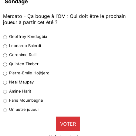
Sondage
Mercato - Ça bouge à l’OM : Qui doit être le prochain
joueur à partir cet été ?
Geoffrey Kondogbia
Geoffrey Kondogbia
38%
Leonardo Balerdi
Leonardo Balerdi
Geronimo Rulli
32%
Quinten Timber
Geronimo Rulli
Pierre-Emile Hojbjerg
5%
Neal Maupay
Quinten Timber
Amine Harit
1%
Faris Moumbagna
Pierre-Emile Hojbjerg
Un autre joueur
9%
VOTER
Neal Maupay
4%