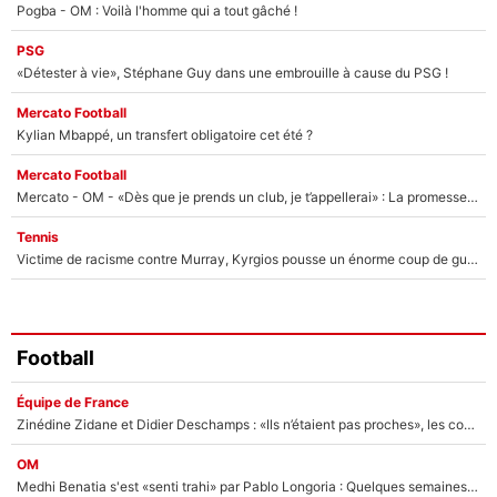
Pogba - OM : Voilà l'homme qui a tout gâché !
PSG
«Détester à vie», Stéphane Guy dans une embrouille à cause du PSG !
Mercato Football
Kylian Mbappé, un transfert obligatoire cet été ?
Mercato Football
Mercato - OM - «Dès que je prends un club, je t’appellerai» : La promesse de Marcelino au moment de claquer la porte
Tennis
Victime de racisme contre Murray, Kyrgios pousse un énorme coup de gueule !
Football
Équipe de France
Zinédine Zidane et Didier Deschamps : «Ils n’étaient pas proches», les confidences d’un membre de l’équipe de France 1998 sur leur relation spéciale
OM
Medhi Benatia s'est «senti trahi» par Pablo Longoria : Quelques semaines après son départ, l'ancien directeur de football de l'OM règle ses comptes