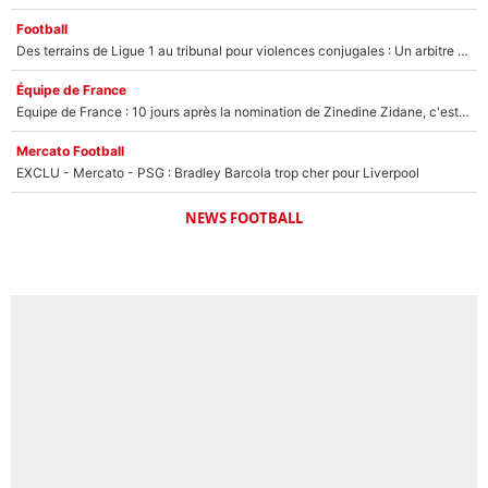
Football
Des terrains de Ligue 1 au tribunal pour violences conjugales : Un arbitre français encourt une peine de 18 mois de prison !
Équipe de France
Equipe de France : 10 jours après la nomination de Zinedine Zidane, c'est au tour de son fils de prendre un nouveau départ !
Mercato Football
EXCLU - Mercato - PSG : Bradley Barcola trop cher pour Liverpool
NEWS FOOTBALL