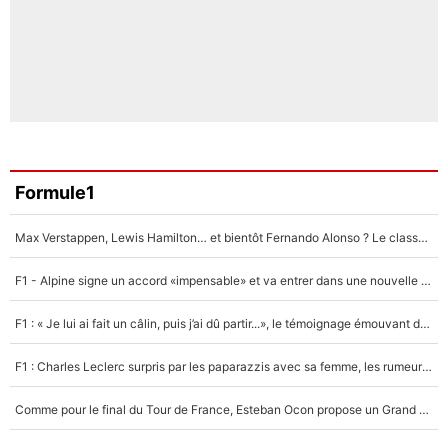
Formule1
Max Verstappen, Lewis Hamilton… et bientôt Fernando Alonso ? Le classement des pilotes les mieux payés en Formule 1 risque de changer !
F1 - Alpine signe un accord «impensable» et va entrer dans une nouvelle dimension : Grande nouvelle pour Pierre Gasly !
F1 : « Je lui ai fait un câlin, puis j’ai dû partir...», le témoignage émouvant de Max Verstappen sur sa fille
F1 : Charles Leclerc surpris par les paparazzis avec sa femme, les rumeurs étaient vraies !
Comme pour le final du Tour de France, Esteban Ocon propose un Grand Prix de Formule 1 à Paris : «Autour de l’Arc de Triomphe, ce serait génial» !