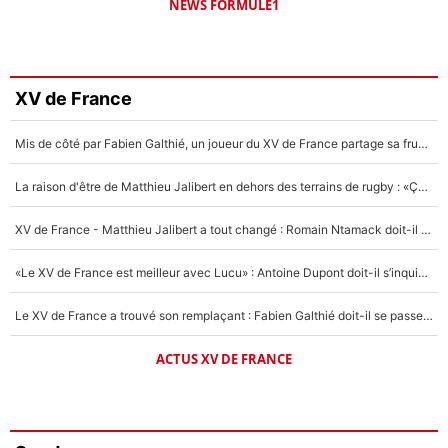
NEWS FORMULE1
XV de France
Mis de côté par Fabien Galthié, un joueur du XV de France partage sa frustration : «ils ne me l’ont pas dit tout de suite»
La raison d'être de Matthieu Jalibert en dehors des terrains de rugby : «Ça m'atteint autant que si tu touches à un membre de ma famille»
XV de France - Matthieu Jalibert a tout changé : Romain Ntamack doit-il s’inquiéter pour sa place à un an de la Coupe du monde ?
«Le XV de France est meilleur avec Lucu» : Antoine Dupont doit-il s’inquiéter pour sa place ?
Le XV de France a trouvé son remplaçant : Fabien Galthié doit-il se passer d'Antoine Dupont ?
ACTUS XV DE FRANCE