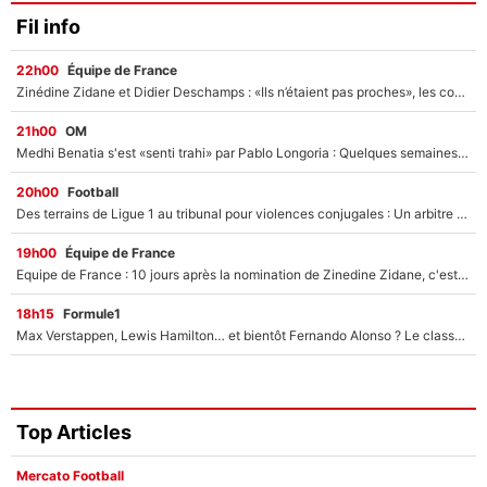
Fil info
22h00
Équipe de France
Zinédine Zidane et Didier Deschamps : «Ils n’étaient pas proches», les confidences d’un membre de l’équipe de France 1998 sur leur relation spéciale
21h00
OM
Medhi Benatia s'est «senti trahi» par Pablo Longoria : Quelques semaines après son départ, l'ancien directeur de football de l'OM règle ses comptes
20h00
Football
Des terrains de Ligue 1 au tribunal pour violences conjugales : Un arbitre français encourt une peine de 18 mois de prison !
19h00
Équipe de France
Equipe de France : 10 jours après la nomination de Zinedine Zidane, c'est au tour de son fils de prendre un nouveau départ !
18h15
Formule1
Max Verstappen, Lewis Hamilton… et bientôt Fernando Alonso ? Le classement des pilotes les mieux payés en Formule 1 risque de changer !
Top Articles
Mercato Football