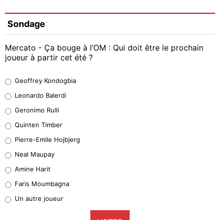
Sondage
Mercato - Ça bouge à l’OM : Qui doit être le prochain
joueur à partir cet été ?
Geoffrey Kondogbia
Geoffrey Kondogbia
38%
Leonardo Balerdi
Leonardo Balerdi
Geronimo Rulli
32%
Quinten Timber
Geronimo Rulli
Pierre-Emile Hojbjerg
5%
Neal Maupay
Quinten Timber
Amine Harit
1%
Faris Moumbagna
Pierre-Emile Hojbjerg
Un autre joueur
9%