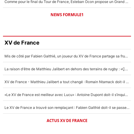
Comme pour le final du Tour de France, Esteban Ocon propose un Grand Prix de Formule 1 à Paris : «Autour de l’Arc de Triomphe, ce serait génial» !
NEWS FORMULE1
XV de France
Mis de côté par Fabien Galthié, un joueur du XV de France partage sa frustration : «ils ne me l’ont pas dit tout de suite»
La raison d'être de Matthieu Jalibert en dehors des terrains de rugby : «Ça m'atteint autant que si tu touches à un membre de ma famille»
XV de France - Matthieu Jalibert a tout changé : Romain Ntamack doit-il s’inquiéter pour sa place à un an de la Coupe du monde ?
«Le XV de France est meilleur avec Lucu» : Antoine Dupont doit-il s’inquiéter pour sa place ?
Le XV de France a trouvé son remplaçant : Fabien Galthié doit-il se passer d'Antoine Dupont ?
ACTUS XV DE FRANCE