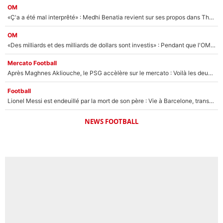
OM
«Ç'a a été mal interprêté» : Medhi Benatia revient sur ses propos dans The Bridge et précise ses conditions pour rejoindre le PSG !
OM
«Des milliards et des milliards de dollars sont investis» : Pendant que l'OM est en pleine crise financière, Frank McCourt lance un nouveau projet à 260M€ !
Mercato Football
Après Maghnes Akliouche, le PSG accèlère sur le mercato : Voilà les deux nouvelles recrues qui vont signer la semaine prochaine ?
Football
Lionel Messi est endeuillé par la mort de son père : Vie à Barcelone, transfert au PSG... voilà comment Jorge Messi a joué un rôle essentiel dans sa carrière !
NEWS FOOTBALL