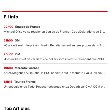
Fil info
22h00
Équipe de France
Michael Olise va se régaler en équipe de France : Ces déclarations de Zinedine Zidane qui prouvent qu'il va tout miser sur la star du Bayern Munich !
21h00
OM
«Ç'a a été mal interprêté» : Medhi Benatia revient sur ses propos dans The Bridge et précise ses conditions pour rejoindre le PSG !
20h00
OM
«Des milliards et des milliards de dollars sont investis» : Pendant que l'OM est en pleine crise financière, Frank McCourt lance un nouveau projet à 260M€ !
19h00
Mercato Football
Après Maghnes Akliouche, le PSG accèlère sur le mercato : Voilà les deux nouvelles recrues qui vont signer la semaine prochaine ?
18h15
Tour de France
Un coéquipier de Tadej Pogacar débarque chez Decathlon-CMA CGM pour épauler Paul Seixas : «Mes meilleures années sont à venir»
Top Articles