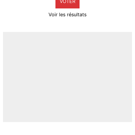
VOTER
Neal Maupay
4%
Voir les résultats
Amine Harit
3%
Faris Moumbagna
4%
Un autre joueur
5%
1656 personnes ont participé aux votes.