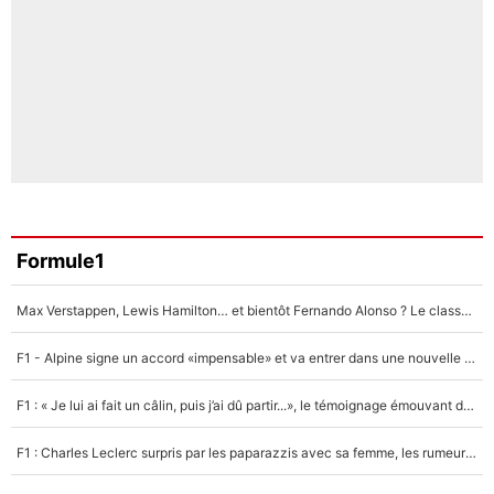
Formule1
Max Verstappen, Lewis Hamilton… et bientôt Fernando Alonso ? Le classement des pilotes les mieux payés en Formule 1 risque de changer !
F1 - Alpine signe un accord «impensable» et va entrer dans une nouvelle dimension : Grande nouvelle pour Pierre Gasly !
F1 : « Je lui ai fait un câlin, puis j’ai dû partir...», le témoignage émouvant de Max Verstappen sur sa fille
F1 : Charles Leclerc surpris par les paparazzis avec sa femme, les rumeurs étaient vraies !