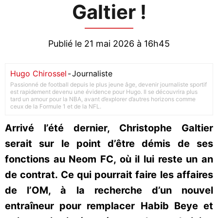
Galtier !
Publié le 21 mai 2026 à 16h45
Hugo Chirossel
-
Journaliste
Passionné de football depuis le plus jeune âge, devenir journaliste sportif
est rapidement devenu une évidence pour Hugo. Il se découvrira plus
tard un amour pour la NBA, avant d’explorer d’autres horizons comme
ceux de la Formule 1 et de la NFL.
Arrivé l’été dernier, Christophe Galtier
serait sur le point d’être démis de ses
fonctions au Neom FC, où il lui reste un an
de contrat. Ce qui pourrait faire les affaires
de l’OM, à la recherche d’un nouvel
entraîneur pour remplacer Habib Beye et