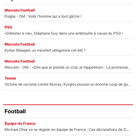
Mercato Football
Pogba - OM : Voilà l'homme qui a tout gâché !
PSG
«Détester à vie», Stéphane Guy dans une embrouille à cause du PSG !
Mercato Football
Kylian Mbappé, un transfert obligatoire cet été ?
Mercato Football
Mercato - OM - «Dès que je prends un club, je t’appellerai» : La promesse de Marcelino au moment de claquer la porte
Tennis
Victime de racisme contre Murray, Kyrgios pousse un énorme coup de gueule !
Football
Équipe de France
Michael Olise va se régaler en équipe de France : Ces déclarations de Zinedine Zidane qui prouvent qu'il va tout miser sur la star du Bayern Munich !