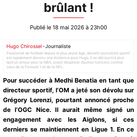
brûlant !
Publié le 18 mai 2026 à 23h00
Hugo Chirossel
-
Journaliste
Passionné de football depuis le plus jeune âge, devenir journaliste sportif
est rapidement devenu une évidence pour Hugo. Il se découvrira plus
tard un amour pour la NBA, avant d’explorer d’autres horizons comme
ceux de la Formule 1 et de la NFL.
Pour succéder à Medhi Benatia en tant que
directeur sportif, l’OM a jeté son dévolu sur
Grégory Lorenzi, pourtant annoncé proche
de l’OGC Nice. Il aurait même signé un
engagement avec les Aiglons, si ces
derniers se maintiennent en Ligue 1. En ce