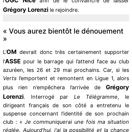
OGC Nice
l’
afin de le convaincre de laisser
Grégory Lorenzi
le rejoindre.
« Vous aurez bientôt le dénouement
»
OM
L’
devrait donc très certainement supporter
ASSE
l’
pour le barrage qui l’attend face au club
azuréen, les 26 et 29 mai prochains. Car, si les
Verts
l’emportent et remontent en Ligue 1, alors
Grégory
plus rien n’empêchera l’arrivée de
Lorenzi
. Interrogé par
Le Télégramme
, le
dirigeant français de son côté a entretenu le
suspense concernant l’identité de son prochain
club : «
Je communiquerai une fois ma situation
réglée. Aujourd'hui, j'ai la possibilité et la chance