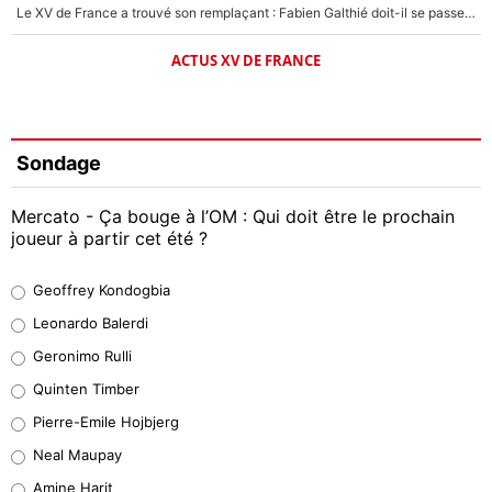
Le XV de France a trouvé son remplaçant : Fabien Galthié doit-il se passer d'Antoine Dupont ?
ACTUS XV DE FRANCE
Sondage
Mercato - Ça bouge à l’OM : Qui doit être le prochain
joueur à partir cet été ?
Geoffrey Kondogbia
Geoffrey Kondogbia
38%
Leonardo Balerdi
Leonardo Balerdi
Geronimo Rulli
32%
Quinten Timber
Geronimo Rulli
Pierre-Emile Hojbjerg
5%
Neal Maupay
Quinten Timber
Amine Harit