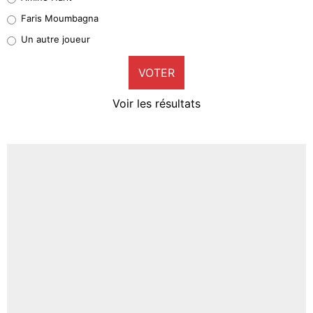
1%
Faris Moumbagna
Pierre-Emile Hojbjerg
Un autre joueur
9%
VOTER
Neal Maupay
4%
Voir les résultats
Amine Harit
3%
Faris Moumbagna
4%
Un autre joueur
5%
1615 personnes ont participé aux votes.