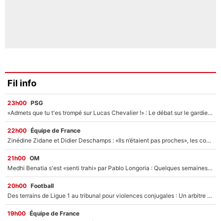
Fil info
23h00
PSG
«Admets que tu t'es trompé sur Lucas Chevalier !» : Le débat sur le gardien du PSG vire au clash à l'After Foot
22h00
Équipe de France
Zinédine Zidane et Didier Deschamps : «Ils n’étaient pas proches», les confidences d’un membre de l’équipe de France 1998 sur leur relation spéciale
21h00
OM
Medhi Benatia s'est «senti trahi» par Pablo Longoria : Quelques semaines après son départ, l'ancien directeur de football de l'OM règle ses comptes
20h00
Football
Des terrains de Ligue 1 au tribunal pour violences conjugales : Un arbitre français encourt une peine de 18 mois de prison !
19h00
Équipe de France