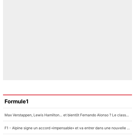
Formule1
Max Verstappen, Lewis Hamilton… et bientôt Fernando Alonso ? Le classement des pilotes les mieux payés en Formule 1 risque de changer !
F1 - Alpine signe un accord «impensable» et va entrer dans une nouvelle dimension : Grande nouvelle pour Pierre Gasly !