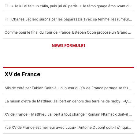
F1 : « Je lui ai fait un câlin, puis j’ai dû partir...», le témoignage émouvant de Max Verstappen sur sa fille
F1 : Charles Leclerc surpris par les paparazzis avec sa femme, les rumeurs étaient vraies !
Comme pour le final du Tour de France, Esteban Ocon propose un Grand Prix de Formule 1 à Paris : «Autour de l’Arc de Triomphe, ce serait génial» !
NEWS FORMULE1
XV de France
Mis de côté par Fabien Galthié, un joueur du XV de France partage sa frustration : «ils ne me l’ont pas dit tout de suite»
La raison d'être de Matthieu Jalibert en dehors des terrains de rugby : «Ça m'atteint autant que si tu touches à un membre de ma famille»
XV de France - Matthieu Jalibert a tout changé : Romain Ntamack doit-il s’inquiéter pour sa place à un an de la Coupe du monde ?
«Le XV de France est meilleur avec Lucu» : Antoine Dupont doit-il s’inquiéter pour sa place ?