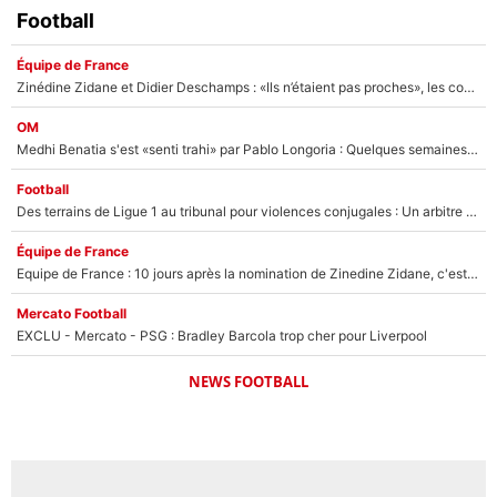
Football
Équipe de France
Zinédine Zidane et Didier Deschamps : «Ils n’étaient pas proches», les confidences d’un membre de l’équipe de France 1998 sur leur relation spéciale
OM
Medhi Benatia s'est «senti trahi» par Pablo Longoria : Quelques semaines après son départ, l'ancien directeur de football de l'OM règle ses comptes
Football
Des terrains de Ligue 1 au tribunal pour violences conjugales : Un arbitre français encourt une peine de 18 mois de prison !
Équipe de France
Equipe de France : 10 jours après la nomination de Zinedine Zidane, c'est au tour de son fils de prendre un nouveau départ !
Mercato Football
EXCLU - Mercato - PSG : Bradley Barcola trop cher pour Liverpool
NEWS FOOTBALL