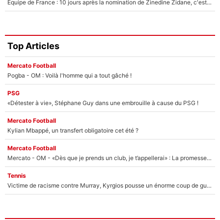
Equipe de France : 10 jours après la nomination de Zinedine Zidane, c'est au tour de son fils de prendre un nouveau départ !
Top Articles
Mercato Football
Pogba - OM : Voilà l'homme qui a tout gâché !
PSG
«Détester à vie», Stéphane Guy dans une embrouille à cause du PSG !
Mercato Football
Kylian Mbappé, un transfert obligatoire cet été ?
Mercato Football
Mercato - OM - «Dès que je prends un club, je t’appellerai» : La promesse de Marcelino au moment de claquer la porte
Tennis
Victime de racisme contre Murray, Kyrgios pousse un énorme coup de gueule !