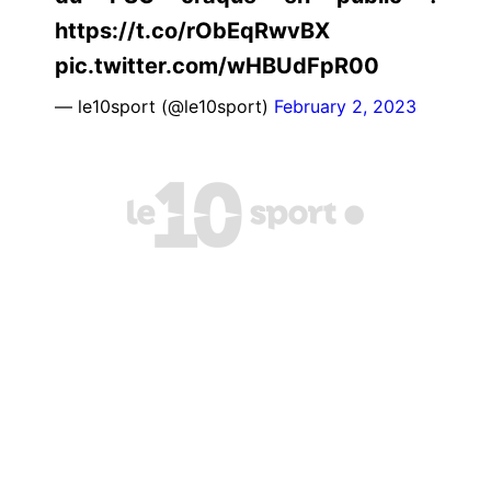
https://t.co/rObEqRwvBX
pic.twitter.com/wHBUdFpR00
— le10sport (@le10sport)
February 2, 2023