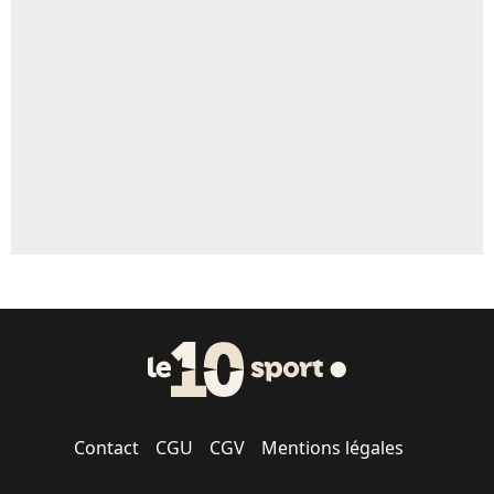
Un autre joueur
5%
1669 personnes ont participé aux votes.
Contact
CGU
CGV
Mentions légales