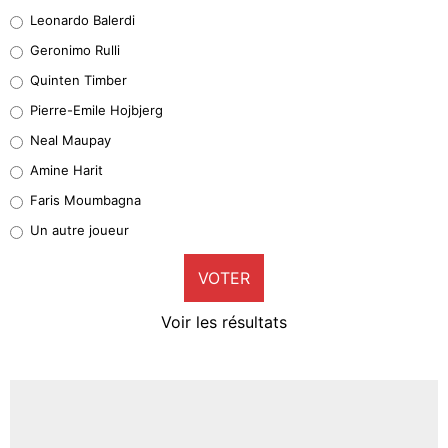
38%
Leonardo Balerdi
Leonardo Balerdi
Geronimo Rulli
32%
Quinten Timber
Geronimo Rulli
Pierre-Emile Hojbjerg
5%
Neal Maupay
Quinten Timber
Amine Harit
1%
Faris Moumbagna
Pierre-Emile Hojbjerg
Un autre joueur
9%
VOTER
Neal Maupay
4%
Voir les résultats
Amine Harit
3%
Faris Moumbagna
4%