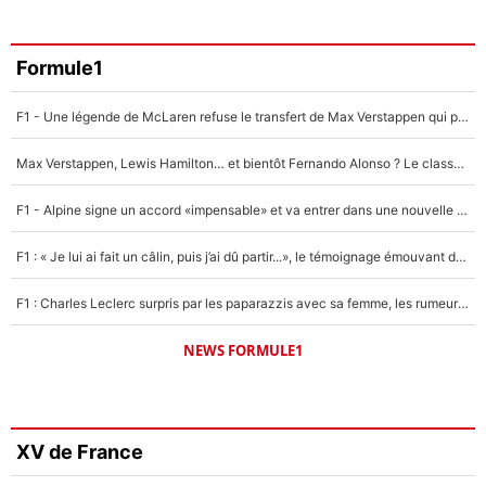
Formule1
F1 - Une légende de McLaren refuse le transfert de Max Verstappen qui pourrait «faire des vagues» et plomber l'ambiance dans l'équipe
Max Verstappen, Lewis Hamilton… et bientôt Fernando Alonso ? Le classement des pilotes les mieux payés en Formule 1 risque de changer !
F1 - Alpine signe un accord «impensable» et va entrer dans une nouvelle dimension : Grande nouvelle pour Pierre Gasly !
F1 : « Je lui ai fait un câlin, puis j’ai dû partir...», le témoignage émouvant de Max Verstappen sur sa fille
F1 : Charles Leclerc surpris par les paparazzis avec sa femme, les rumeurs étaient vraies !
NEWS FORMULE1
XV de France