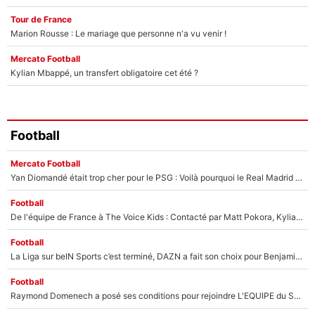
Tour de France
Marion Rousse : Le mariage que personne n'a vu venir !
Mercato Football
Kylian Mbappé, un transfert obligatoire cet été ?
Football
Mercato Football
Yan Diomandé était trop cher pour le PSG : Voilà pourquoi le Real Madrid a accepté de payer la somme record de 140M€ pour boucler son transfert !
Football
De l'équipe de France à The Voice Kids : Contacté par Matt Pokora, Kylian Mbappé a accepté de jouer un rôle inédit sur TF1 !
Football
La Liga sur beIN Sports c’est terminé, DAZN a fait son choix pour Benjamin Da Silva et Omar Da Fonseca !
Football
Raymond Domenech a posé ses conditions pour rejoindre L'EQUIPE du Soir : Il refuse de faire l'émission avec un autre chroniqueur !