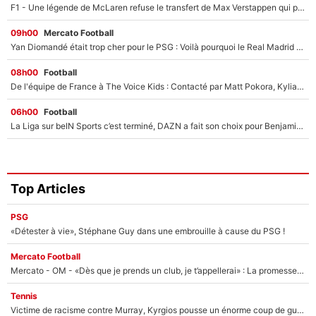
F1 - Une légende de McLaren refuse le transfert de Max Verstappen qui pourrait «faire des vagues» et plomber l'ambiance dans l'équipe
09h00
Mercato Football
Yan Diomandé était trop cher pour le PSG : Voilà pourquoi le Real Madrid a accepté de payer la somme record de 140M€ pour boucler son transfert !
08h00
Football
De l'équipe de France à The Voice Kids : Contacté par Matt Pokora, Kylian Mbappé a accepté de jouer un rôle inédit sur TF1 !
06h00
Football
La Liga sur beIN Sports c’est terminé, DAZN a fait son choix pour Benjamin Da Silva et Omar Da Fonseca !
Top Articles
PSG
«Détester à vie», Stéphane Guy dans une embrouille à cause du PSG !
Mercato Football
Mercato - OM - «Dès que je prends un club, je t’appellerai» : La promesse de Marcelino au moment de claquer la porte
Tennis
Victime de racisme contre Murray, Kyrgios pousse un énorme coup de gueule !