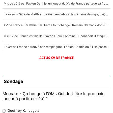
Mis de côté par Fabien Galthié, un joueur du XV de France partage sa frustration : «ils ne me l’ont pas dit tout de suite»
La raison d'être de Matthieu Jalibert en dehors des terrains de rugby : «Ça m'atteint autant que si tu touches à un membre de ma famille»
XV de France - Matthieu Jalibert a tout changé : Romain Ntamack doit-il s’inquiéter pour sa place à un an de la Coupe du monde ?
«Le XV de France est meilleur avec Lucu» : Antoine Dupont doit-il s’inquiéter pour sa place ?
Le XV de France a trouvé son remplaçant : Fabien Galthié doit-il se passer d'Antoine Dupont ?
ACTUS XV DE FRANCE
Sondage
Mercato - Ça bouge à l’OM : Qui doit être le prochain
joueur à partir cet été ?
Geoffrey Kondogbia
Geoffrey Kondogbia