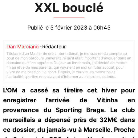
XXL bouclé
Publié le 5 février 2023 à 06h45
Dan Marciano
-
Rédacteur
Titulaire d'un Master de droit international, je me suis rendu compte au
bout de mon parcours universitaire qu'il était important d'évoluer dans un
domaine que l'on apprécie. Du jour au lendemain, j'ai décidé de mettre
fin au rêve de mes parents, qui voyaient en moi un futur avocat, pour
vivre de ma passion : le sport. Depuis, je couvre les mercatos et
l'actualité sportive en essayant d'informer au mieux les lecteurs.
L'OM a cassé sa tirelire cet hiver pour
enregistrer l'arrivée de Vitinha en
provenance du Sporting Braga. Le club
marseillais a dépensé près de 32M€ dans
ce dossier, du jamais-vu à Marseille. Proche