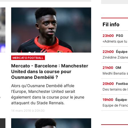
Fil info
23h00
PSG
22h00
Équipe
MERCATO FOOTBALL
e
Mercato - Barcelone : Manchester
21h00
OM
United dans la course pour
Ousmane Dembélé ?
20h00
Footbal
Alors qu’Ousmane Dembélé affole
l’Europe, Manchester United serait
p
également dans la course pour le jeune
19h00
Équipe
attaquant du Stade Rennais.
14 mars 2016 à 20h30