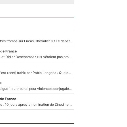
«Admets que tu t'es trompé sur Lucas Chevalier !» : Le débat sur le gardien du PSG vire au clash à l'After Foot
 de France
Zinédine Zidane et Didier Deschamps : «Ils n’étaient pas proches», les confidences d’un membre de l’équipe de France 1998 sur leur relation spéciale
Medhi Benatia s'est «senti trahi» par Pablo Longoria : Quelques semaines après son départ, l'ancien directeur de football de l'OM règle ses comptes
l
Des terrains de Ligue 1 au tribunal pour violences conjugales : Un arbitre français encourt une peine de 18 mois de prison !
 de France
Equipe de France : 10 jours après la nomination de Zinedine Zidane, c'est au tour de son fils de prendre un nouveau départ !