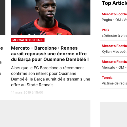
Top Articl
Mercato Footba
Pogba - OM : Vo
PSG
MERCATO FOOTBALL
Mercato Footba
pe
Mercato - Barcelone : Rennes
Kylian Mbappé, u
aurait repoussé une énorme offre
du Barça pour Ousmane Dembélé !
a
Mercato Footba
Alors que le FC Barcelone a récemment
e
confirmé son intérêt pour Ousmane
Tennis
Dembélé, le Barça aurait déjà transmis une
offre au Stade Rennais.
14 mars 2016 à 11h00