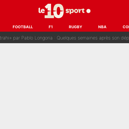
sur Lucas Chevalier !» : Le débat sur le gardien du PSG vire 
s : «Ils n’étaient pas proches», les confidences d’un membre de l’équipe d
FOOTBALL
F1
RUGBY
NBA
CO
 par Pablo Longoria : Quelques semaines après son départ, l'ancien directe
tribunal pour violences conjugales : Un arbitre français encou
après la nomination de Zinedine Zidane, c'est au tour de son fi