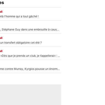
es
ll
ilà l'homme qui a tout gâché !
«Détester à vie», Stéphane Guy dans une embrouille à cause du PSG !
ll
n transfert obligatoire cet été ?
ll
Mercato - OM - «Dès que je prends un club, je t’appellerai» : La promesse de Marcelino au moment de claquer la porte
Victime de racisme contre Murray, Kyrgios pousse un énorme coup de gueule !