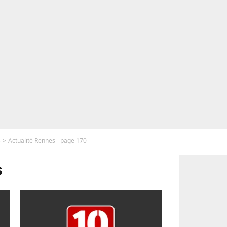
s
Actualité Rennes - page 170
s