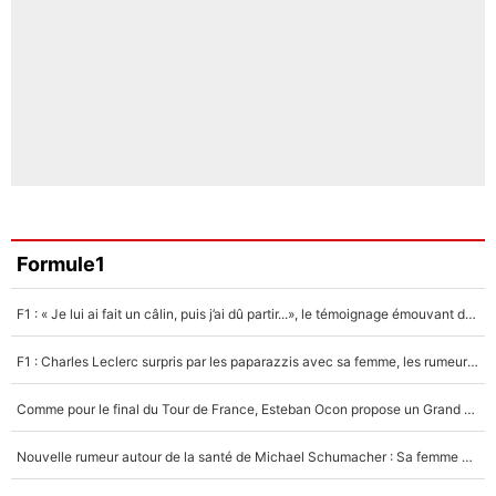
Formule1
F1 : « Je lui ai fait un câlin, puis j’ai dû partir...», le témoignage émouvant de Max Verstappen sur sa fille
F1 : Charles Leclerc surpris par les paparazzis avec sa femme, les rumeurs étaient vraies !
Comme pour le final du Tour de France, Esteban Ocon propose un Grand Prix de Formule 1 à Paris : «Autour de l’Arc de Triomphe, ce serait génial» !
Nouvelle rumeur autour de la santé de Michael Schumacher : Sa femme Corinna sort du silence