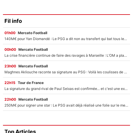
Fil info
01h00
Mercato Football
140M€ pour Yan Diomandé : Le PSG a dit non au transfert qui bat tous les records sur le mercato
00h00
Mercato Football
La crise financière continue de faire des ravages à Marseille : L’OM a placé 12 joueurs sur le marché des transferts… et ça pourrait lui rapporter près de 100M€ !
23h00
Mercato Football
Maghnes Akliouche raconte sa signature au PSG : Voilà les coulisses de son transfert de rêve à 50M€
22h15
Tour de France
La signature du grand rival de Paul Seixas est confirmée... et c'est une excellente nouvelle pour l'équipe Decathlon-CMA CGM !
22h00
Mercato Football
250M€ pour signer une star : Le PSG avait déjà réalisé une folie sur le mercato bien avant Neymar !
Top Articles