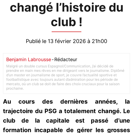
changé l’histoire du
club !
Publié le 13 février 2026 à 21h00
Benjamin Labrousse
-
Rédacteur
Malgré un double cursus Espagnol/Communication, j’ai décidé de
prendre en main mes rêves en me dirigeant vers le journalisme. Diplômé
d’un master en journalisme de sport, je couvre l’actualité sportive et
footballistique avec toujours autant d’admiration pour les période de
mercato, où un club se doit de faire des choix cruciaux pour la saison
prochaine.
Au cours des dernières années, la
trajectoire du PSG a totalement changé. Le
club de la capitale est passé d’une
formation incapable de gérer les grosses