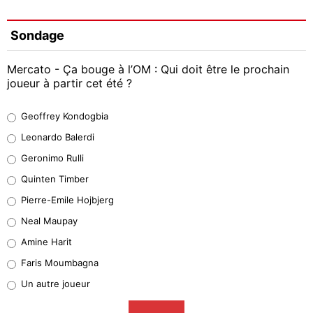
Sondage
Mercato - Ça bouge à l’OM : Qui doit être le prochain
joueur à partir cet été ?
Geoffrey Kondogbia
Geoffrey Kondogbia
38%
Leonardo Balerdi
Leonardo Balerdi
Geronimo Rulli
32%
Quinten Timber
Geronimo Rulli
Pierre-Emile Hojbjerg
5%
Neal Maupay
Quinten Timber
Amine Harit
1%
Faris Moumbagna
Pierre-Emile Hojbjerg
Un autre joueur
9%