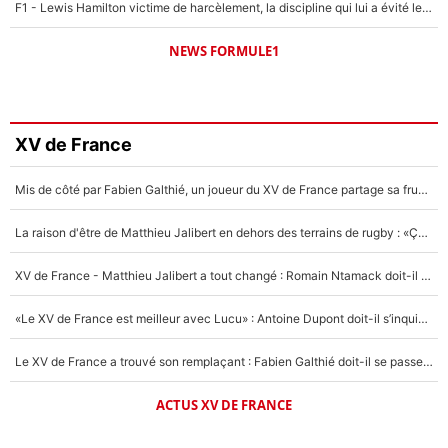
F1 - Lewis Hamilton victime de harcèlement, la discipline qui lui a évité le pire : «J'aurais probablement mal tourné»
NEWS FORMULE1
XV de France
Mis de côté par Fabien Galthié, un joueur du XV de France partage sa frustration : «ils ne me l’ont pas dit tout de suite»
La raison d'être de Matthieu Jalibert en dehors des terrains de rugby : «Ça m'atteint autant que si tu touches à un membre de ma famille»
XV de France - Matthieu Jalibert a tout changé : Romain Ntamack doit-il s’inquiéter pour sa place à un an de la Coupe du monde ?
«Le XV de France est meilleur avec Lucu» : Antoine Dupont doit-il s’inquiéter pour sa place ?
Le XV de France a trouvé son remplaçant : Fabien Galthié doit-il se passer d'Antoine Dupont ?
ACTUS XV DE FRANCE