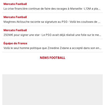
Mercato Football
La crise financière continue de faire des ravages à Marseille : L’OM a placé 12 joueurs sur le marché des transferts… et ça pourrait lui rapporter près de 100M€ !
Mercato Football
Maghnes Akliouche raconte sa signature au PSG : Voilà les coulisses de son transfert de rêve à 50M€
Mercato Football
250M€ pour signer une star : Le PSG avait déjà réalisé une folie sur le mercato bien avant Neymar !
Équipe de France
Voilà le seul homme politique que Zinedine Zidane a accepté dans son entourage : «Je garde un très bon souvenir de lui»
NEWS FOOTBALL