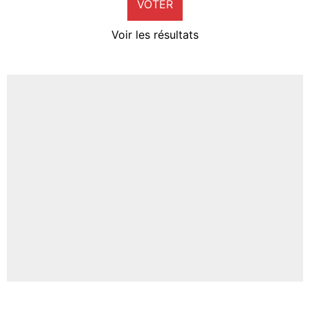
VOTER
Neal Maupay
4%
Voir les résultats
Amine Harit
3%
Faris Moumbagna
5%
Un autre joueur
5%
1539 personnes ont participé aux votes.