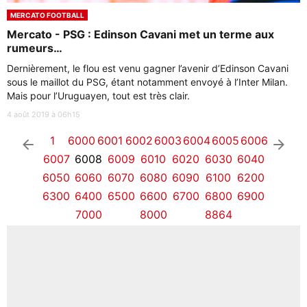
MERCATO FOOTBALL
Mercato - PSG : Edinson Cavani met un terme aux
rumeurs…
Dernièrement, le flou est venu gagner l’avenir d’Edinson Cavani
sous le maillot du PSG, étant notamment envoyé à l’Inter Milan.
Mais pour l’Uruguayen, tout est très clair.
4 août 2019 à 06h15
1
6000
6001
6002
6003
6004
6005
6006
arrow_left
arrow_right
6007
6008
6009
6010
6020
6030
6040
6050
6060
6070
6080
6090
6100
6200
6300
6400
6500
6600
6700
6800
6900
7000
8000
8864