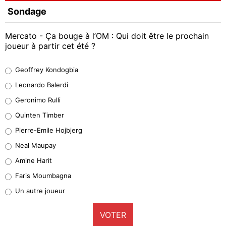
Sondage
Mercato - Ça bouge à l’OM : Qui doit être le prochain
joueur à partir cet été ?
Geoffrey Kondogbia
Geoffrey Kondogbia
38%
Leonardo Balerdi
Leonardo Balerdi
Geronimo Rulli
32%
Quinten Timber
Geronimo Rulli
Pierre-Emile Hojbjerg
5%
Neal Maupay
Quinten Timber
Amine Harit
1%
Faris Moumbagna
Pierre-Emile Hojbjerg
Un autre joueur
9%
VOTER
Neal Maupay