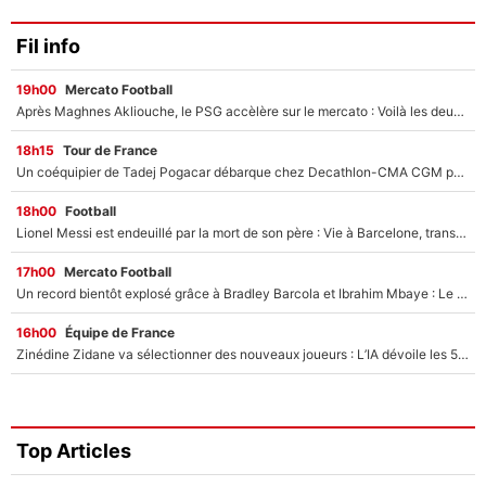
Fil info
19h00
Mercato Football
Après Maghnes Akliouche, le PSG accèlère sur le mercato : Voilà les deux nouvelles recrues qui vont signer la semaine prochaine ?
18h15
Tour de France
Un coéquipier de Tadej Pogacar débarque chez Decathlon-CMA CGM pour épauler Paul Seixas : «Mes meilleures années sont à venir»
18h00
Football
Lionel Messi est endeuillé par la mort de son père : Vie à Barcelone, transfert au PSG... voilà comment Jorge Messi a joué un rôle essentiel dans sa carrière !
17h00
Mercato Football
Un record bientôt explosé grâce à Bradley Barcola et Ibrahim Mbaye : Le PSG sur le point de réaliser un mercato historique ?
16h00
Équipe de France
Zinédine Zidane va sélectionner des nouveaux joueurs : L’IA dévoile les 5 cracks qui pourraient rapidement le rejoindre en équipe de France !
Top Articles