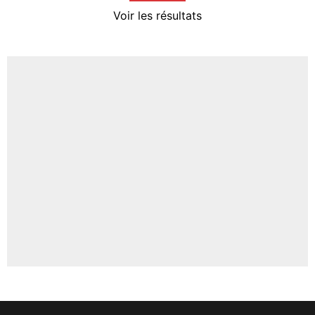
4%
Voir les résultats
Amine Harit
3%
Faris Moumbagna
4%
Un autre joueur
5%
1650 personnes ont participé aux votes.