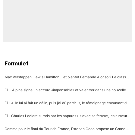
Formule1
Max Verstappen, Lewis Hamilton… et bientôt Fernando Alonso ? Le classement des pilotes les mieux payés en Formule 1 risque de changer !
F1 - Alpine signe un accord «impensable» et va entrer dans une nouvelle dimension : Grande nouvelle pour Pierre Gasly !
F1 : « Je lui ai fait un câlin, puis j’ai dû partir...», le témoignage émouvant de Max Verstappen sur sa fille
F1 : Charles Leclerc surpris par les paparazzis avec sa femme, les rumeurs étaient vraies !
Comme pour le final du Tour de France, Esteban Ocon propose un Grand Prix de Formule 1 à Paris : «Autour de l’Arc de Triomphe, ce serait génial» !