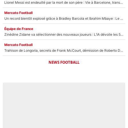
Lionel Messi est endeuillé par la mort de son père : Vie à Barcelone, transfert au PSG... voilà comment Jorge Messi a joué un rôle essentiel dans sa carrière !
Mercato Football
Un record bientôt explosé grâce à Bradley Barcola et Ibrahim Mbaye : Le PSG sur le point de réaliser un mercato historique ?
Équipe de France
Zinédine Zidane va sélectionner des nouveaux joueurs : L’IA dévoile les 5 cracks qui pourraient rapidement le rejoindre en équipe de France !
Mercato Football
Trahison de Longoria, secrets de Frank McCourt, démission de Roberto De Zerbi : Medhi Benatia se lâche sur son départ de l'OM et fait d'importantes révélations
NEWS FOOTBALL