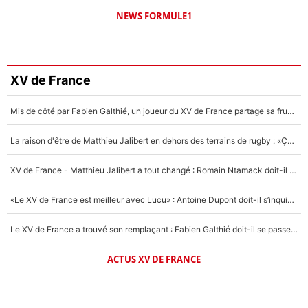
NEWS FORMULE1
XV de France
Mis de côté par Fabien Galthié, un joueur du XV de France partage sa frustration : «ils ne me l’ont pas dit tout de suite»
La raison d'être de Matthieu Jalibert en dehors des terrains de rugby : «Ça m'atteint autant que si tu touches à un membre de ma famille»
XV de France - Matthieu Jalibert a tout changé : Romain Ntamack doit-il s’inquiéter pour sa place à un an de la Coupe du monde ?
«Le XV de France est meilleur avec Lucu» : Antoine Dupont doit-il s’inquiéter pour sa place ?
Le XV de France a trouvé son remplaçant : Fabien Galthié doit-il se passer d'Antoine Dupont ?
ACTUS XV DE FRANCE