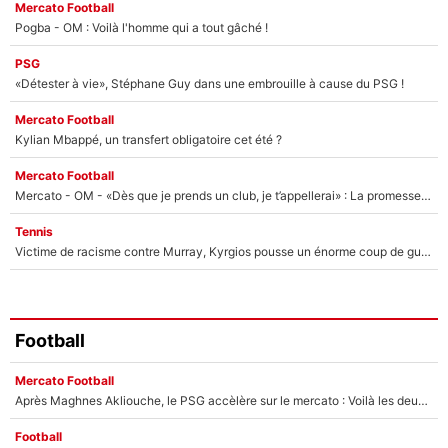
Mercato Football
Pogba - OM : Voilà l'homme qui a tout gâché !
PSG
«Détester à vie», Stéphane Guy dans une embrouille à cause du PSG !
Mercato Football
Kylian Mbappé, un transfert obligatoire cet été ?
Mercato Football
Mercato - OM - «Dès que je prends un club, je t’appellerai» : La promesse de Marcelino au moment de claquer la porte
Tennis
Victime de racisme contre Murray, Kyrgios pousse un énorme coup de gueule !
Football
Mercato Football
Après Maghnes Akliouche, le PSG accèlère sur le mercato : Voilà les deux nouvelles recrues qui vont signer la semaine prochaine ?
Football